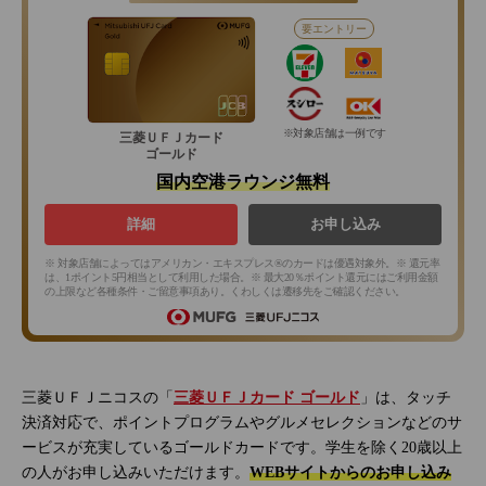
要エントリー
※対象店舗は一例です
三菱ＵＦＪカード
ゴールド
国内空港ラウンジ無料
詳細
お申し込み
※ 対象店舗によってはアメリカン・エキスプレス®のカードは優遇対象外。※ 還元率
は、1ポイント5円相当として利用した場合。※ 最大20％ポイント還元にはご利用金額
の上限など各種条件・ご留意事項あり。くわしくは遷移先をご確認ください。
三菱ＵＦＪニコスの「
三菱ＵＦＪカード ゴールド
」は、タッチ
決済対応で、ポイントプログラムやグルメセレクションなどのサ
ービスが充実しているゴールドカードです。学生を除く20歳以上
の人がお申し込みいただけます。
WEBサイトからのお申し込み