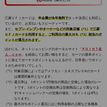
三菱ＵＦＪカードは、
年会費が永年無料で
タッチ決済にも対応し
ているので、お支払いもスピーディーです。
また、
セブン‐イレブンやオーケーなどの対象店舗（*1）で三菱
ＵＦＪカードを利用すると、ご利用分の最大20％（*2）相当のポ
イントが還元されます。
ほかにも、ネットショッピングのポータルサイト「
ＰＯＩＮＴ名
人．ｃｏｍ
」を経由してお買い物をすると、カードの基本ポイン
トに加えてボーナスポイントももらえるので、日常使いでポイン
トがためやすいでしょう。
対象店舗によってはアメリカン・エキスプレス®のカード
は優遇対象外となります。
還元率は、1ポイント5円相当の商品に交換した場合のレー
トです。1ポイントの交換比率は交換商品により異なりま
す(キャッシュバックへの交換の場合、1ポイントは4円と
なります)。
最大20％ポイント還元にはご利用金額の上限など各種条