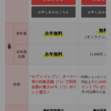
お申し込みはこちら
お申し込みは
無料
永年無料
初年度
（オンライン入
年会費
次年度
永年無料
11,000円（
以降
セブン‐イレブン、オーケー
年間ショッピング利用
等の対象店舗（*1）で利用
11,000
円以上で
特長
金額の最大20％（*2）ポイ
イントプレゼント
月1日以降の入会者
ント還元！
最短翌営業日
最短翌営業