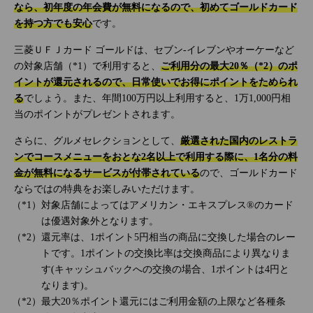
なら、初年度の年会費が無料になるので、初めてゴールドカード
を持つ方でも安心
です。
三菱ＵＦＪカード ゴールドは、セブン‐イレブンやオーケーなど
の対象店舗（*1）で利用すると、
ご利用分の最大20％（*2）のポ
イントが還元されるので、日常使いでお得にポイントをためられ
る
でしょう。また、年間100万円以上利用すると、1万1,000円相
当のポイントがプレゼントされます。
さらに、グルメセレクションとして、
厳選された国内のレストラ
ンでコースメニューをおとな2名以上で利用する際に、1名分の料
金が無料になるサービスが付帯されている
ので、ゴールドカード
ならではの特典をお楽しみいただけます。
対象店舗によってはアメリカン・エキスプレス®のカード
は優遇対象外となります。
還元率は、1ポイント5円相当の商品に交換した場合のレー
トです。1ポイントの交換比率は交換商品により異なりま
す(キャッシュバックへの交換の場合、1ポイントは4円と
なります)。
最大20％ポイント還元にはご利用金額の上限など各種条