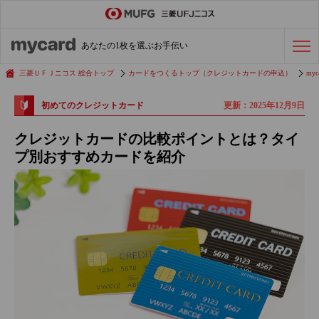
ステータスカード
の活用術
あなたの1枚を選ぶお手伝い
会社経費の支払い
効率化術
三菱ＵＦＪニコス 総合トップ
カードをつくるトップ（クレジットカードの申込）
myc
更新：2025年12月9日
初めてのクレジットカード
クレジットカードを探す
クレジットカードの比較ポイントとは？タイ
プ別おすすめカードを紹介