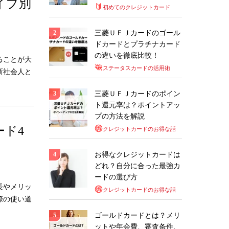
イプ別
初めてのクレジットカード
三菱ＵＦＪカードのゴール
ドカードとプラチナカード
の違いを徹底比較！
ることが大
ステータスカードの活用術
新社会人と
三菱ＵＦＪカードのポイン
ト還元率は？ポイントアッ
プの方法を解説
ド4
クレジットカードのお得な話
お得なクレジットカードは
どれ？自分に合った最強カ
ードの選び方
長やメリッ
クレジットカードのお得な話
際の使い道
ゴールドカードとは？メリ
ットや年会費、審査条件、