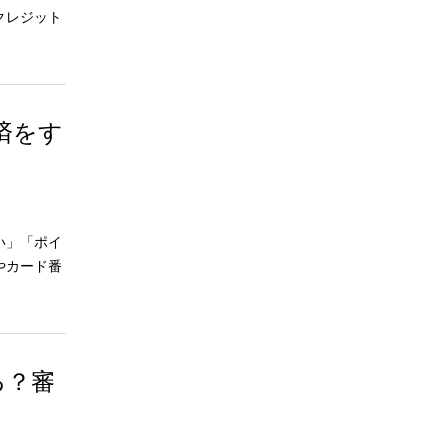
クレジット
済をす
い」「ポイ
やカード番
る？審