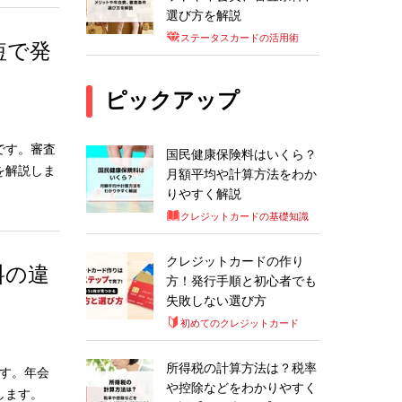
選び方を解説
ステータスカードの活用術
短で発
ピックアップ
です。審査
国民健康保険料はいくら？
を解説しま
月額平均や計算方法をわか
りやすく解説
クレジットカードの基礎知識
クレジットカードの作り
料の違
方！発行手順と初心者でも
失敗しない選び方
初めてのクレジットカード
所得税の計算方法は？税率
す。年会
や控除などをわかりやすく
します。