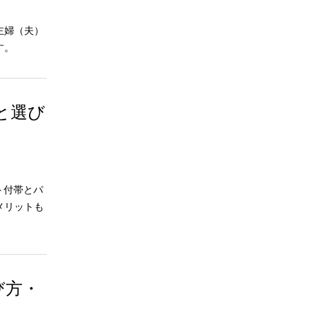
主婦（夫）
す。
と選び
ト付帯とパ
メリットも
び方・