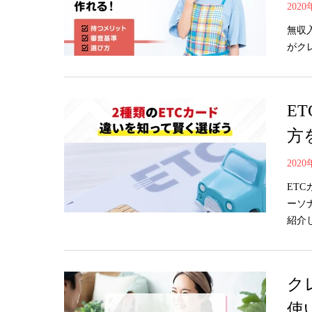
202
無収
がク
E
方
202
ET
ーソ
紹介
ク
使