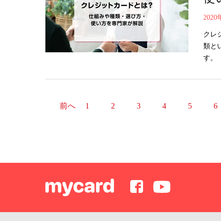
202
クレ
類と
す。
前へ
1
2
3
4
5
6