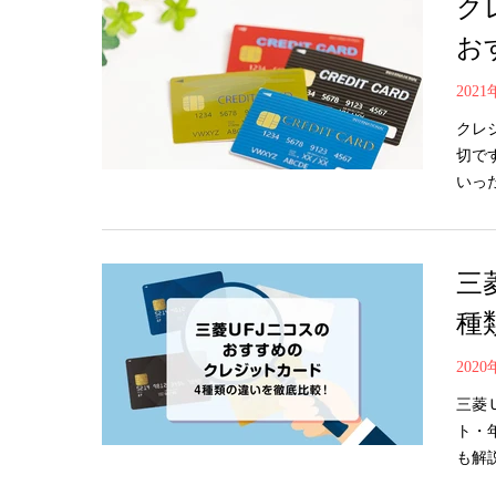
ク
お
202
クレ
切で
いっ
三
種
202
三菱
ト・
も解