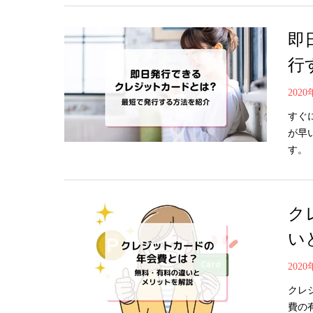
即
行
202
すぐ
が早
す。
ク
い
202
クレ
費の