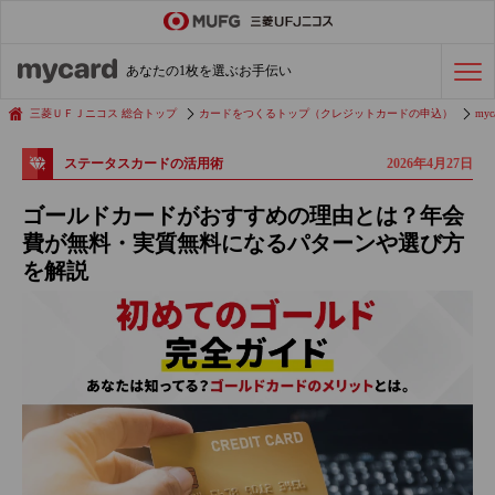
ステータスカード
の活用術
あなたの1枚を選ぶお手伝い
会社経費の支払い
効率化術
三菱ＵＦＪニコス 総合トップ
カードをつくるトップ（クレジットカードの申込）
myc
2026年4月27日
ステータスカードの活用術
クレジットカードを探す
ゴールドカードがおすすめの理由とは？年会
費が無料・実質無料になるパターンや選び方
を解説