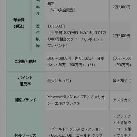
初
無料
年
2万2,000円
（WEB入会限定）
度
年会費
（税込）
翌
1万1,000円
年
（※年間100万円以上のご利用で1万
2万2,000円
以
1,000円相当のグローバルポイント
降
プレゼント）
50万～300万円（内リボ払い・分割
100万～50
ご利用可能枠
払い：50万～300万円）（*1）
～500万円）（
ポイント
最大20％（*2）
最大20％（*2
還元率
Mastercard®／Visa／JCB／アメリカ
国際ブランド
アメリカン・
ン・エキスプレス®
・プラチナ・
・手荷物空港
・ゴールド・グルメセレクション
・コート預か
付帯サービス
・Gold Club Off（ゴールド クラブ
・プラチナ・