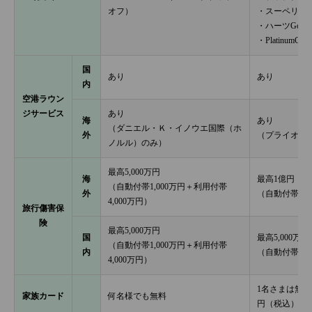
オフ）
・スーペリア
・ハーツGol
・Platinum
国
あり
あり
内
空港ラウン
ジサービス
あり
海
あり
（ダニエル・Ｋ・イノウエ国際（ホ
外
（プライオリ
ノルル）のみ）
最高5,000万円
海
最高1億円
（自動付帯1,000万円＋利用付帯
外
（自動付帯5,0
4,000万円）
旅行傷害保
険
最高5,000万円
国
最高5,000万円
（自動付帯1,000万円＋利用付帯
内
（自動付帯）
4,000万円）
1名さまは無料
家族カード
何名様でも無料
円（税込）