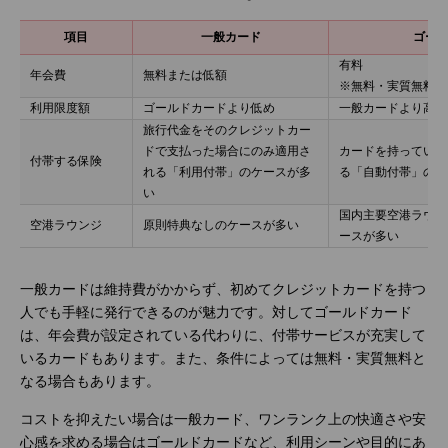
項目
一般カード
ゴー
有料
年会費
無料または低額
※無料・実質無料の
利用限度額
ゴールドカードより低め
一般カードより高め
旅行代金をそのクレジットカー
ドで支払った場合にのみ適用さ
カードを持っている
付帯する保険
れる「利用付帯」のケースが多
る「自動付帯」のケ
い
国内主要空港ラウン
空港ラウンジ
原則特典なしのケースが多い
ースが多い
一般カードは維持費がかからず、初めてクレジットカードを持つ
人でも手軽に発行できるのが魅力です。対してゴールドカード
は、年会費が設定されている代わりに、付帯サービスが充実して
いるカードもあります。また、条件によっては無料・実質無料と
なる場合もあります。
コストを抑えたい場合は一般カード、ワンランク上の快適さや安
心感を求める場合はゴールドカードなど、利用シーンや目的にあ