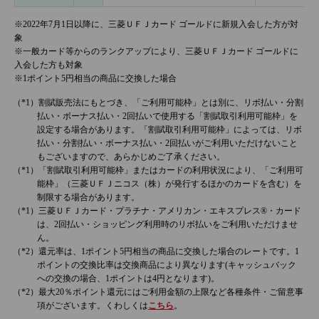
※2022年7月1日以降に、三菱ＵＦＪカード ゴールドに新規入会した方が対
象
※一般カード等からのランクアップにより、三菱ＵＦＪカード ゴールドに
入会した方も対象
※1ポイント5円相当の商品に交換した場合
割賦販売法にもとづき、「ご利用可能枠」とは別に、リボ払い・分割
払い・ボーナス払い・2回払いで使用する「割賦取引利用可能枠」を
設定する場合があります。「割賦取引利用可能枠」によっては、リボ
払い・分割払い・ボーナス払い・2回払いがご利用いただけないこと
もございますので、あらかじめご了承ください。
「割賦取引利用可能枠」またはカードの利用状況により、「ご利用可
能枠」（三菱ＵＦＪニコス（株）が発行するほかのカードを含む）を
制限する場合があります。
三菱ＵＦＪカード・プラチナ・アメリカン・エキスプレス®・カード
は、2回払い・ショッピング利用時のリボ払いをご利用いただけませ
ん。
還元率は、1ポイント5円相当の商品に交換した場合のレートです。1
ポイントの交換比率は交換商品により異なります(キャッシュバック
への交換の場合、1ポイントは4円となります)。
最大20％ポイント還元にはご利用金額の上限など各種条件・ご留意事
項がございます。くわしくは
こちら
。