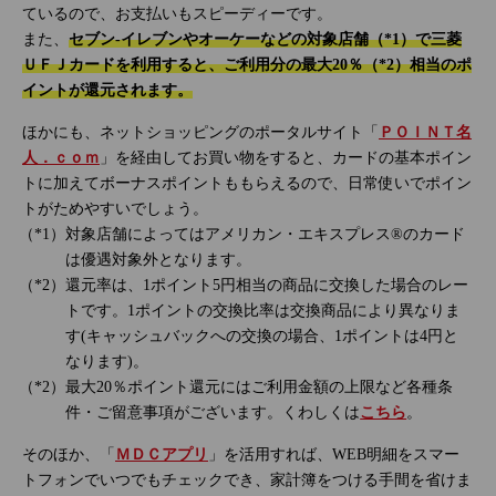
ているので、お支払いもスピーディーです。
また、
セブン‐イレブンやオーケーなどの対象店舗（*1）で三菱
ＵＦＪカードを利用すると、ご利用分の最大20％（*2）相当のポ
イントが還元されます。
ほかにも、ネットショッピングのポータルサイト「
ＰＯＩＮＴ名
人．ｃｏｍ
」を経由してお買い物をすると、カードの基本ポイン
トに加えてボーナスポイントももらえるので、日常使いでポイン
トがためやすいでしょう。
対象店舗によってはアメリカン・エキスプレス®のカード
は優遇対象外となります。
還元率は、1ポイント5円相当の商品に交換した場合のレー
トです。1ポイントの交換比率は交換商品により異なりま
す(キャッシュバックへの交換の場合、1ポイントは4円と
なります)。
最大20％ポイント還元にはご利用金額の上限など各種条
件・ご留意事項がございます。くわしくは
こちら
。
そのほか、「
ＭＤＣアプリ
」を活用すれば、WEB明細をスマー
トフォンでいつでもチェックでき、家計簿をつける手間を省けま