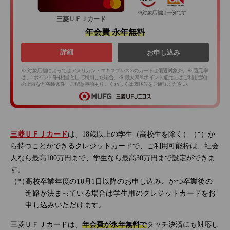
※対象店舗は一例です
三菱ＵＦＪカード
年会費 永年無料
詳細
お申し込み
※ 対象店舗によってはアメリカン・エキスプレス®のカードは優遇対象外。※ 還元率
は、1ポイント5円相当として利用した場合。※ 最大20％ポイント還元にはご利用金額
の上限など各種条件・ご留意事項あり。くわしくは遷移先をご確認ください。
三菱ＵＦＪカード
は、18歳以上の学生（高校生を除く）（*）か
ら持つことができるクレジットカードで、ご利用可能枠は、社会
人なら最高100万円まで、学生なら最高30万円まで設定ができま
す。
高校卒業年度の10月1日以降のお申し込み、かつ卒業後の
進路が決まっている場合は学生用のクレジットカードをお
申し込みいただけます。
三菱ＵＦＪカードは、
年会費が永年無料で
タッチ決済にも対応し