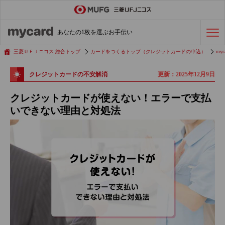
ステータスカード
の活用術
あなたの1枚を選ぶお手伝い
会社経費の支払い
効率化術
三菱ＵＦＪニコス 総合トップ
カードをつくるトップ（クレジットカードの申込）
myc
更新：2025年12月9日
クレジットカードの不安解消
クレジットカードを探す
クレジットカードが使えない！エラーで支払
いできない理由と対処法