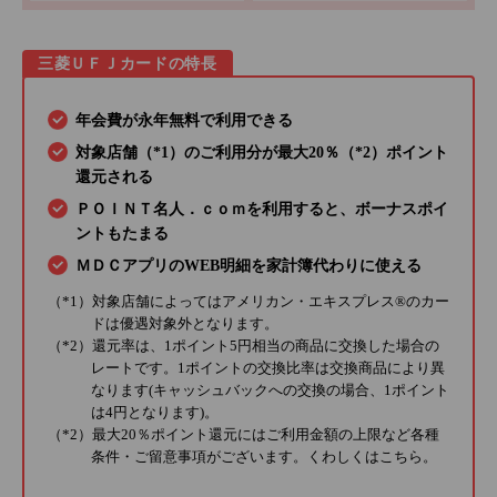
三菱ＵＦＪカードの特長
年会費が永年無料で利用できる
対象店舗（*1）のご利用分が最大20％（*2）ポイント
還元される
ＰＯＩＮＴ名人．ｃｏｍを利用すると、ボーナスポイ
ントもたまる
ＭＤＣアプリのWEB明細を家計簿代わりに使える
（*1）対象店舗によってはアメリカン・エキスプレス®のカー
ドは優遇対象外となります。
（*2）還元率は、1ポイント5円相当の商品に交換した場合の
レートです。1ポイントの交換比率は交換商品により異
なります(キャッシュバックへの交換の場合、1ポイント
は4円となります)。
（*2）最大20％ポイント還元にはご利用金額の上限など各種
条件・ご留意事項がございます。くわしくは
こちら
。