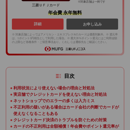
※対象店舗は一例です
三菱ＵＦＪカード
年会費 永年無料
詳細
お申し込み
※ 対象店舗によってはアメリカン・エキスプレス®のカードは優遇対象外。※ 還元率
は、1ポイント5円相当として利用した場合。※ 最大20％ポイント還元にはご利用金額
の上限など各種条件・ご留意事項あり。くわしくは遷移先をご確認ください。
目次
利用状況により使えない場合の理由と対処法
実店舗でクレジットカードを使えない理由と対処法
ネットショップでのエラーの多くは入力ミス
不正利用の疑いがある場合はカード会社の判断でカードが
使えなくなることもある
クレジットカード決済のトラブルを防ぐための対策
カードの不正利用は全額補償！年会費やポイント還元率が