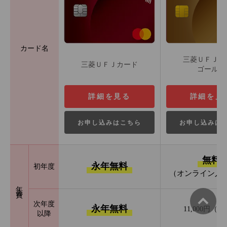
カード名
三菱ＵＦＪカ
三菱ＵＦＪカード
ゴールド
詳細を見る
詳細を見
お申し込みはこちら
お申し込みは
無料
永年無料
初年度
（オンライン入
年会費
次年度
永年無料
11,000円（
以降