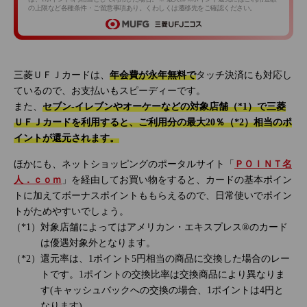
の上限など各種条件・ご留意事項あり。くわしくは遷移先をご確認ください。
三菱ＵＦＪカードは、
年会費が永年無料で
タッチ決済にも対応し
ているので、お支払いもスピーディーです。
また、
セブン‐イレブンやオーケーなどの対象店舗（*1）で三菱
ＵＦＪカードを利用すると、ご利用分の最大20％（*2）相当のポ
イントが還元されます。
ほかにも、ネットショッピングのポータルサイト「
ＰＯＩＮＴ名
人．ｃｏｍ
」を経由してお買い物をすると、カードの基本ポイン
トに加えてボーナスポイントももらえるので、日常使いでポイン
トがためやすいでしょう。
対象店舗によってはアメリカン・エキスプレス®のカード
は優遇対象外となります。
還元率は、1ポイント5円相当の商品に交換した場合のレー
トです。1ポイントの交換比率は交換商品により異なりま
す(キャッシュバックへの交換の場合、1ポイントは4円と
なります)。