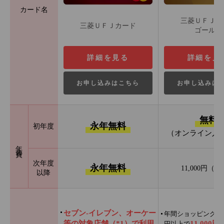
カード名
三菱ＵＦＪカ
三菱ＵＦＪカード
ゴールド
詳細を見る
詳細を見
お申し込みはこちら
お申し込みは
無料
永年無料
初年度
（オンライン入
年会費
次年度
永年無料
11,000円（
以降
セブン‐イレブン、オーケー
年間ショッピング利用
等の対象店舗（*1）で利用
11,000
円以上で