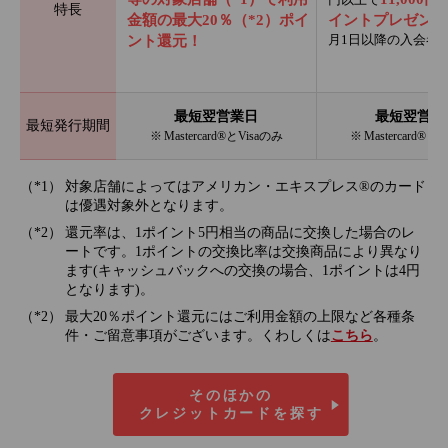
特長
金額の最大20％（*2）ポイ
イントプレゼント
月1日以降の入会者
ント還元！
最短翌営業日
最短翌営業
最短発行期間
※ Mastercard®とVisaのみ
※ Mastercard®と
対象店舗によってはアメリカン・エキスプレス®のカード
は優遇対象外となります。
還元率は、1ポイント5円相当の商品に交換した場合のレ
ートです。1ポイントの交換比率は交換商品により異なり
ます(キャッシュバックへの交換の場合、1ポイントは4円
となります)。
最大20％ポイント還元にはご利用金額の上限など各種条
件・ご留意事項がございます。くわしくは
こちら
。
そのほかの
クレジットカードを探す