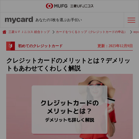
ステータスカード
の活用術
あなたの1枚を選ぶお手伝い
会社経費の支払い
効率化術
三菱ＵＦＪニコス 総合トップ
カードをつくるトップ（クレジットカードの申込）
myc
更新：2025年12月9日
初めてのクレジットカード
クレジットカードを探す
クレジットカードのメリットとは？デメリッ
トもあわせてくわしく解説