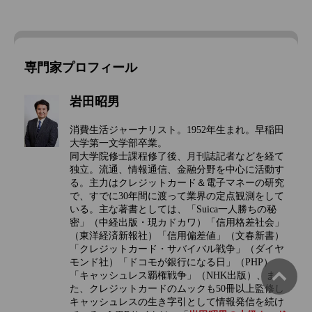
専門家プロフィール
岩田昭男
消費生活ジャーナリスト。1952年生まれ。早稲田
大学第一文学部卒業。
同大学院修士課程修了後、月刊誌記者などを経て
独立。流通、情報通信、金融分野を中心に活動す
る。主力はクレジットカード＆電子マネーの研究
で、すでに30年間に渡って業界の定点観測をして
いる。主な著書としては、「Suica一人勝ちの秘
密」（中経出版・現カドカワ）「信用格差社会」
（東洋経済新報社）「信用偏差値」（文春新書）
「クレジットカード・サバイバル戦争」（ダイヤ
モンド社）「ドコモが銀行になる日」（PHP）
「キャッシュレス覇権戦争」（NHK出版）、ま
た、クレジットカードのムックも50冊以上監修し
キャッシュレスの生き字引として情報発信を続け