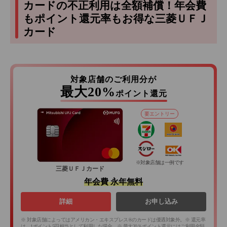
カードの不正利用は全額補償！年会費
もポイント還元率もお得な三菱ＵＦＪ
カード
対象店舗のご利用分が
最大20%
ポイント還元
要エントリー
※対象店舗は一例です
三菱ＵＦＪカード
年会費 永年無料
詳細
お申し込み
※ 対象店舗によってはアメリカン・エキスプレス®のカードは優遇対象外。※ 還元率
は、1ポイント5円相当として利用した場合。※ 最大20％ポイント還元にはご利用金額