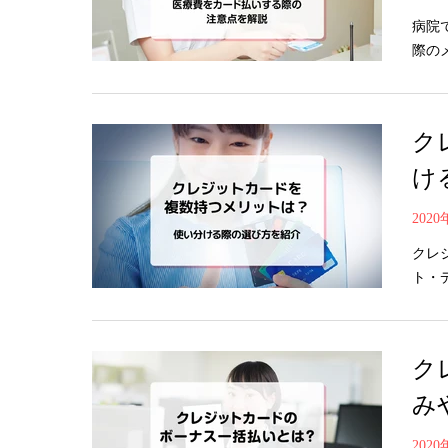
病院
際の
ク
け
202
クレ
ト・
ク
み
202