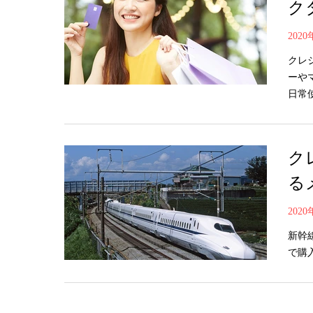
ク
202
クレ
ーや
日常
ク
る
202
新幹
で購