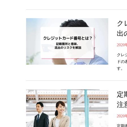
ク
出
202
クレ
ドの
す。
定
注
202
定期