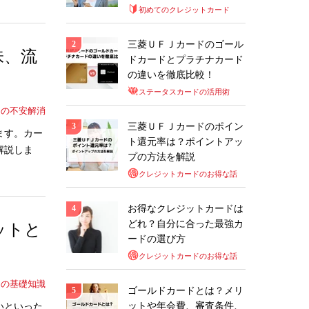
初めてのクレジットカード
三菱ＵＦＪカードのゴール
味、流
ドカードとプラチナカード
の違いを徹底比較！
ステータスカードの活用術
ドの不安解消
三菱ＵＦＪカードのポイン
ます。カー
ト還元率は？ポイントアッ
解説しま
プの方法を解説
クレジットカードのお得な話
お得なクレジットカードは
どれ？自分に合った最強カ
ットと
ードの選び方
クレジットカードのお得な話
ドの基礎知識
ゴールドカードとは？メリ
ットや年会費、審査条件、
いといった