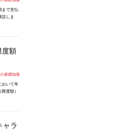
期まで支払
解説しま
限度額
ドの基礎知識
において年
（限度額）
キャラ