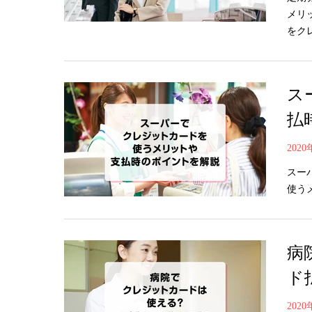
メリ
をク
ス
払
202
スー
使う
病
ド
202