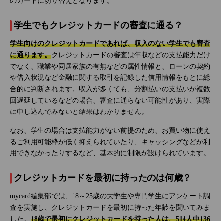
のカードに切り替えとなります。
学生でもクレジットカードの審査に通る？
学生向けのクレジットカードであれば、収入のない学生でも審査
に通ります。
クレジットカードの審査は年収などの支払能力だけ
でなく、職業や同居家族の有無などの属性情報と、ローンの契約
や借入状況など金融に関する取引を記録した信用情報をもとに総
合的に判断されます。収入が多くても、分割払いの支払いが複数
回遅延しているなどの場合、審査に通らない可能性があり、実際
に申し込んでみないと結果はわかりません。
なお、学生の場合は支払能力がない前提のため、お買い物に使え
るご利用可能枠が低く抑えられていたり、キャッシングなどが利
用できなかったりするなど、基本的に制限が設けられています。
クレジットカードを最初に持ったのは何歳？
mycard編集部では、18～25歳の大学生や専門学生にアンケート調
査を実施し、クレジットカードを最初に持った年齢を聞いてみま
した。
18歳で最初にクレジットカードを持った人は、514人中136