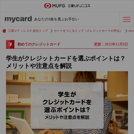
ステータスカード
の活用術
あなたの1枚を選ぶお手伝い
会社経費の支払い
効率化術
三菱ＵＦＪニコス 総合トップ
カードをつくるトップ（クレジットカードの申込）
myc
更新：2025年12月9日
初めてのクレジットカード
クレジットカードを探す
学生がクレジットカードを選ぶポイントは？
メリットや注意点を解説