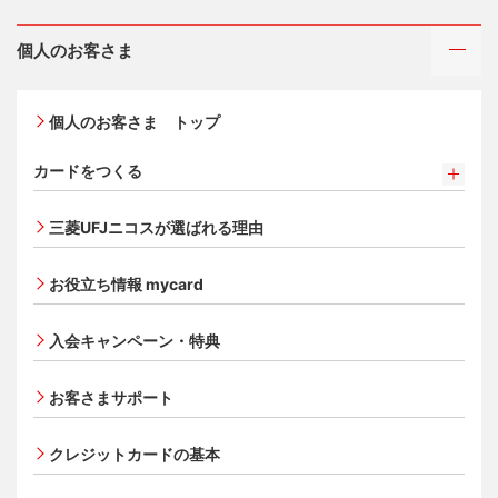
個人のお客さま
個人のお客さま トップ
カードをつくる
カードをつくるトップ
三菱UFJニコスが選ばれる理由
三菱ＵＦＪカード
三菱ＵＦＪカード ゴールド
お役立ち情報 mycard
三菱ＵＦＪカード・プラチナ・アメリカン・エキスプレ
®
ス
・カード
入会キャンペーン・特典
オンライン入会申し込みの流れ
追加できるカード・機能
お客さまサポート
UnionPay（銀聯）カード
ETCカード
クレジットカードの基本
家族カード