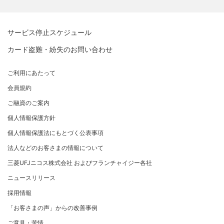
新規契約をご希望のお客さま
特典・サービス
Q&A・お問い合わせ
定額リボルビング(毎月元利定額返済)方式
新規契約をご希望のお客さま
特典・サービス
三菱UFJニコスについて
加盟店契約のあるお客さま
各種照会・お手続き
お取り扱いいただけるカード情報とお支払い情報
三菱UFJニコス ローンカード 各種規約
三菱ＵＦＪカード会員の方
サービス停止スケジュール
三菱UFJニコスについて
割賦販売法における加盟店さまの遵守事項について
新規加盟に関するお問い合わせ
NICOSカード会員の方
カード盗難・紛失のお問い合わせ
企業姿勢・ポリシー
サービス・ソリューション
経営ビジョン・行動規範
法人のお客さま サイトマップ
加盟店規約/その他ご注意事項
®
アメリカン・エキスプレス
・カード 会員限定サービス
企業姿勢・ポリシー
サービス・ソリューション
ごあいさつ
個人情報のお取り扱いに関するお願い
ご利用にあたって
サステナビリティへの取り組み
プラチナ会員さま専用の特別なサービス Platinum
よくあるご質問
コンプライアンス
お問い合わせ
クレジット決済端末機
会社概要
[EC加盟店さまへ] 情報漏えい対策のお願い
Special Service
会員規約
サステナビリティへの取り組み
コーポレートガバナンスについて
各種決済方法
事業内容
[EC加盟店さまへ] 不正ログイン対策のお願い
大規模企業のお客さまだけにご利用いただけるサービス
ニュースリリース
事業者・加盟店のお客さま
サイトマップ
ご融資のご案内
SDGsの達成に向けて
法人向けポータルサイト
情報セキュリティの取り組み
ECサイト向け決済代行サービス（株式会社ペイジェン
財務情報
[EC加盟店さまへ] EMV3Dセキュアの導入について
個人情報保護方針
復興支援活動
ト）
リスク管理
電子公告
採用情報
[対面加盟店さまへ] 不正利用対策のお願い
法人向けポータルサイト
お客さまに寄り添う
個人情報保護法にもとづく公表事項
セキュリティサービス
マネー・ローンダリングおよびテロ資金供与等の対策に
ご契約店舗追加のご案内
関する取り組み
従業員とともに
法人などのお客さまの情報について
お問い合わせ
お取扱種別のご案内
個人情報保護方針
MUFGグループ/サステナビリティサイト
三菱UFJニコス株式会社 およびフランチャイジー各社
売上に関するお手続き
クレジットポリシー
重要なお知らせ
ニュースリリース
売上票・備品のご請求
金融商品販売などの勧誘方針
採用情報
ブランドマークのご利用
会社情報 サイトマップ
お客さま応対における当社の方針
「お客さまの声」からの改善事例
加盟店振込明細WEBサービスのご案内
ご意見・苦情