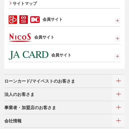
サイトマップ
エクスプレス予約サービス（プラスEX会員）
Apple Pay
会員サイト
タッチ決済
ポイントプログラム
会員サイト
特典・サービス
選べるお支払方法
ポイントプログラム
カードローン・キャッシング
会員サイト
特典・サービス
お客さまサポート
選べるお支払方法
ポイントプログラム
サイトマップ
キャッシング
特典・サービス
お客さまサポート
ローンカード/マイベストのお客さま
選べるお支払方法
サイトマップ
キャッシング
法人のお客さま
お客さまサポート
ご利用・お支払い方法
サイトマップ
事業者・加盟店のお客さま
ご利用・お支払い方法
カードをつくる
各種照会・お手続き
ATMネットワーク
会社情報
借入時残高スライドリボルビング方式