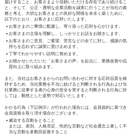
届けすること、お客さまより信頼いただける存在であり続けるこ
と、そして、公正・透明な企業活動を誠実に行うことが当社の責
務と考え、大切なお客さまとの良好な関係を末永く築くために、
以下のとおり、お客さまに応対いたします。
お客さまのご事情に配慮し、寄り添った応対を心がけます。
お客さまの立場を理解し、しっかりとお話をお聴きします。
お客さまのご意見、ご要望、苦言などの全てに対し、感謝の気
持ちを忘れずに誠実に受け止めます。
丁寧でわかりやすい説明に努めます。
お聴かせいただいた「お客さまの声」を起点に、業務改善や品
質向上に取り組みます。
また、当社はお客さまからのお問い合わせに対する応対品質を維
持するため、当社業務を不当に妨げると判断される行為および当
社業務に従事する者の心身の安全を害すると判断される行為に対
しては、毅然とした姿勢で対応いたします。
かかる行為（下記例示）が行われた場合には、会員規約に基づき
会員資格を取り消す場合がございます。
威迫する言動をとること
または、差別、人格否定、性的な言動など社会通念上著しく不
当な言動を多数回反復すること