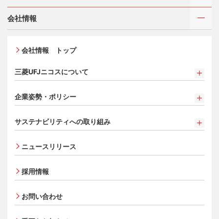
ご利用・お支払い方法
三菱ＵＦＪカード ゴールド
カードをつくる
各種照会・お手続き
お役立ち情報 mycard
ATMネットワーク
会社情報
三菱ＵＦＪカード・プラチナ・アメリカン・エキスプレ
借入時残高スライドリボルビング方式
®
ス
・カード
新規契約をご希望のお客さま
特典・サービス
Q&A・お問い合わせ
入会キャンペーン・特典
定額リボルビング(毎月元利定額返済)方式
オンライン入会申し込みの流れ
新規契約をご希望のお客さま
特典・サービス
会社情報 トップ
加盟店契約のあるお客さま
各種照会・お手続き
追加できるカード・機能
お取り扱いいただけるカード情報とお支払い情報
三菱UFJニコス ローンカード 各種規約
三菱ＵＦＪカード会員の方
お客さまサポート
三菱UFJニコスについて
割賦販売法における加盟店さまの遵守事項について
UnionPay（銀聯）カード
新規加盟に関するお問い合わせ
NICOSカード会員の方
サービス・ソリューション
法人のお客さま サイトマップ
三菱UFJニコスについて
加盟店規約/その他ご注意事項
ETCカード
クレジットカードの基本
®
アメリカン・エキスプレス
・カード 会員限定サービス
企業姿勢・ポリシー
サービス・ソリューション
経営ビジョン・行動規範
個人情報のお取り扱いに関するお願い
家族カード
プラチナ会員さま専用の特別なサービス Platinum
よくあるご質問
お問い合わせ
企業姿勢・ポリシー
クレジット決済端末機
ごあいさつ
[EC加盟店さまへ] 情報漏えい対策のお願い
サイトマップ
Special Service
エクスプレス予約サービス（プラスEX会員）
サステナビリティへの取り組み
コンプライアンス
各種決済方法
会社概要
[EC加盟店さまへ] 不正ログイン対策のお願い
大規模企業のお客さまだけにご利用いただけるサービス
Apple Pay
事業者・加盟店のお客さま
サイトマップ
法人向けポータルサイト
サステナビリティへの取り組み
コーポレートガバナンスについて
ECサイト向け決済代行サービス（株式会社ペイジェン
会員サイト
事業内容
[EC加盟店さまへ] EMV3Dセキュアの導入について
タッチ決済
ニュースリリース
ト）
SDGsの達成に向けて
情報セキュリティの取り組み
財務情報
[対面加盟店さまへ] 不正利用対策のお願い
法人向けポータルサイト
ポイントプログラム
セキュリティサービス
復興支援活動
リスク管理
電子公告
ご契約店舗追加のご案内
採用情報
会員サイト
特典・サービス
お客さまに寄り添う
マネー・ローンダリングおよびテロ資金供与等の対策に
お取扱種別のご案内
選べるお支払方法
ポイントプログラム
関する取り組み
従業員とともに
お問い合わせ
売上に関するお手続き
カードローン・キャッシング
会員サイト
特典・サービス
個人情報保護方針
MUFGグループ/サステナビリティサイト
売上票・備品のご請求
お客さまサポート
選べるお支払方法
クレジットポリシー