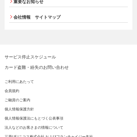
ポイントプログラム
重要なお知らせ
ブランドマークのご利用
サイトマップ
キャッシング
金融商品販売などの勧誘方針
特典・サービス
加盟店振込明細WEBサービスのご案内
会社情報 サイトマップ
お客さまサポート
お客さま応対における当社の方針
選べるお支払方法
各種お問い合わせ
サイトマップ
キャッシング
「三菱UFJニコスギフトカード」お取り扱いに関するご
お客さまサポート
注意点（加盟店さま向け）
サイトマップ
カード処理時のご注意事項
加盟店さま向けお問い合わせ
サービス停止スケジュール
カード盗難・紛失のお問い合わせ
ご利用にあたって
会員規約
ご融資のご案内
個人情報保護方針
個人情報保護法にもとづく公表事項
法人などのお客さまの情報について
三菱UFJニコス株式会社 およびフランチャイジー各社