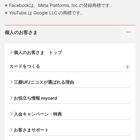
Facebookは、Meta Platforms, Inc.の登録商標です。
YouTube は Google LLC の商標です。
個人のお客さま
個人のお客さま トップ
カードをつくる
カードをつくるトップ
三菱UFJニコスが選ばれる理由
三菱ＵＦＪカード
三菱ＵＦＪカード ゴールド
お役立ち情報 mycard
三菱ＵＦＪカード・プラチナ・アメリカン・エキスプレ
®
ス
・カード
入会キャンペーン・特典
オンライン入会申し込みの流れ
追加できるカード・機能
お客さまサポート
UnionPay（銀聯）カード