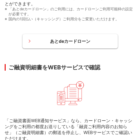
ードでご利用いただけるATMが異なります。
とができます。
111万円～140万円
25,000円
「あとdeカードローン」のご利用には、カードローンご利用可能枠の設定
ATMでのご返済は、アメリカン・エキスプレス
®
・カード
が必要です。
会員の方は対象外です。
国内の1回払い（キャッシング）ご利用分をご変更いただけます。
141万円～170万円
30,000円
171万円～200万円
35,000円
あとdeカードローン
カードローンお借入残高の一部（元金のみ）または全額
（元金＋利息の全て）を臨時でご返済いただけます。
お電話にて受け付けいたしますので、本人会員さまよりお
ご融資明細書をWEBサービスで確認
ご利用可能枠201万円～500万円
問い合わせください。
の場合
一般・ゴールドエッジ・プレミオ・ゴールド会員の方
お問い合わせ
カードローンご利用
最低ご返済額
プラチナ会員の方
可能枠
（元金）
お問い合わせ
お振込手数料はお客さまのご負担となりますので、あら
201万円～230万円
40,000円
かじめご了承ください。
「ご融資書面WEB通知サービス」なら、カードローン・キャッシ
ングをご利用の都度お送りしている「融資ご利用内容のお知ら
せ」（ご融資明細書）の郵送を停止し、WEBサービスでご確認い
231万円～260万円
45,000円
ただけます。