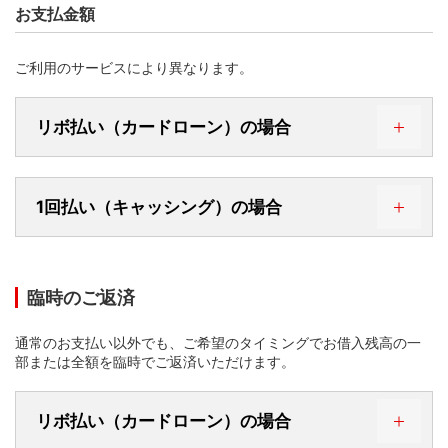
お支払金額
ご利用のサービスにより異なります。
リボ払い（カードローン）の場合
『毎月元金定額返済』
1回払い（キャッシング）の場合
毎月元金定額返済
毎月元利定額返済
臨時のご返済
通常のお支払い以外でも、ご希望のタイミングでお借入残高の一
一定額の元金（
※
）に利息を加算した金額をお支払い
部または全額を臨時でご返済いただけます。
いただく方式です。
※
毎月のご返済元金はカードローンご利用可能枠など
によって異なります。
リボ払い（カードローン）の場合
＜毎月元金定額返済の最低ご返済額について＞