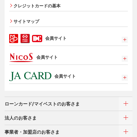
ETCカード
クレジットカードの基本
家族カード
サイトマップ
エクスプレス予約サービス（プラスEX会員）
Apple Pay
会員サイト
タッチ決済
ポイントプログラム
会員サイト
特典・サービス
選べるお支払方法
ポイントプログラム
カードローン・キャッシング
会員サイト
特典・サービス
お客さまサポート
選べるお支払方法
ポイントプログラム
サイトマップ
キャッシング
特典・サービス
お客さまサポート
ローンカード/マイベストのお客さま
選べるお支払方法
サイトマップ
キャッシング
法人のお客さま
お客さまサポート
ご利用・お支払い方法
サイトマップ
事業者・加盟店のお客さま
ご利用・お支払い方法