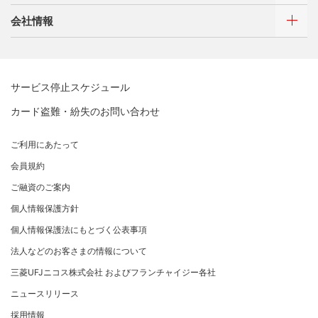
カードをつくる
各種照会・お手続き
ATMネットワーク
会社情報
借入時残高スライドリボルビング方式
新規契約をご希望のお客さま
特典・サービス
Q&A・お問い合わせ
定額リボルビング(毎月元利定額返済)方式
新規契約をご希望のお客さま
特典・サービス
三菱UFJニコスについて
加盟店契約のあるお客さま
各種照会・お手続き
お取り扱いいただけるカード情報とお支払い情報
三菱UFJニコス ローンカード 各種規約
三菱ＵＦＪカード会員の方
サービス停止スケジュール
三菱UFJニコスについて
割賦販売法における加盟店さまの遵守事項について
新規加盟に関するお問い合わせ
NICOSカード会員の方
カード盗難・紛失のお問い合わせ
企業姿勢・ポリシー
サービス・ソリューション
経営ビジョン・行動規範
法人のお客さま サイトマップ
加盟店規約/その他ご注意事項
®
アメリカン・エキスプレス
・カード 会員限定サービス
企業姿勢・ポリシー
サービス・ソリューション
ごあいさつ
個人情報のお取り扱いに関するお願い
ご利用にあたって
サステナビリティへの取り組み
プラチナ会員さま専用の特別なサービス Platinum
よくあるご質問
コンプライアンス
お問い合わせ
クレジット決済端末機
会社概要
[EC加盟店さまへ] 情報漏えい対策のお願い
Special Service
会員規約
サステナビリティへの取り組み
コーポレートガバナンスについて
各種決済方法
事業内容
[EC加盟店さまへ] 不正ログイン対策のお願い
大規模企業のお客さまだけにご利用いただけるサービス
ニュースリリース
事業者・加盟店のお客さま
サイトマップ
ご融資のご案内
SDGsの達成に向けて
法人向けポータルサイト
情報セキュリティの取り組み
ECサイト向け決済代行サービス（株式会社ペイジェン
財務情報
[EC加盟店さまへ] EMV3Dセキュアの導入について
個人情報保護方針
復興支援活動
ト）
リスク管理
電子公告
採用情報
[対面加盟店さまへ] 不正利用対策のお願い
法人向けポータルサイト
お客さまに寄り添う
個人情報保護法にもとづく公表事項
セキュリティサービス
マネー・ローンダリングおよびテロ資金供与等の対策に
ご契約店舗追加のご案内
関する取り組み
従業員とともに
法人などのお客さまの情報について
お問い合わせ
お取扱種別のご案内
個人情報保護方針
MUFGグループ/サステナビリティサイト
三菱UFJニコス株式会社 およびフランチャイジー各社
売上に関するお手続き
クレジットポリシー
重要なお知らせ
ニュースリリース
売上票・備品のご請求
金融商品販売などの勧誘方針
採用情報