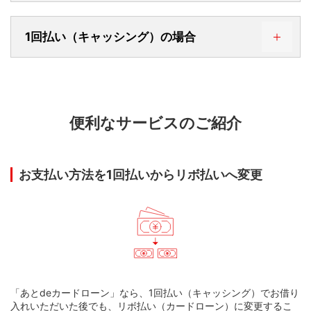
ご利用可能枠1万円～200万円の
1回払い（キャッシング）の場合
場合
カードローンご利用可能枠の設定があれば、お支払い方法
を1回払いからリボ払いへご変更いただけます。
カードローンご利用
最低ご返済額
あとdeカードローン
可能枠
（元金）
便利なサービスのご紹介
カードローンお借入残高の一部（元金のみ）を臨時でご返
1万円～10万円
3,000円
済いただけます。
お問い合わせ
以下のリンク先にて操作方法およびご利用可能なATMなど
お支払い方法を1回払いからリボ払いへ変更
をご確認ください。
11万円～17万円
5,000円
ATMのご利用方法
お問い合わせ
元金を全額ご返済いただいた場合、利息は後日カードご
18万円～50万円
10,000円
利用代金お支払口座からお引き落としいたします。
家族カードではご返済いただけません。
51万円～80万円
15,000円
ATMによって稼働時間が異なります。また、ATMが稼働
していても弊社システム上、23:45～0:05の時間帯はお
取り扱いできませんので、ご注意ください。
「あとdeカードローン」なら、1回払い（キャッシング）でお借り
81万円～110万円
20,000円
Mastercardブランド・VisaブランドとJCBブランドのカ
入れいただいた後でも、リボ払い（カードローン）に変更するこ