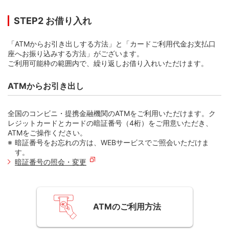
STEP2 お借り入れ
STEP 2. ログイン後、WEBサービスメニュー
STEP 2. ログイン後、「利用可能額」を押す
の「WEBサービストップ」を押す
「ATMからお引き出しする方法」と「カードご利用代金お支払口
座へお振り込みする方法」がございます。
ご利用可能枠の範囲内で、繰り返しお借り入れいただけます。
ATMからお引き出し
全国のコンビニ・提携金融機関のATMをご利用いただけます。ク
レジットカードとカードの暗証番号（4桁）をご用意いただき、
ATMをご操作ください。
暗証番号をお忘れの方は、WEBサービスでご照会いただけま
す。
暗証番号の照会・変更
ATMのご利用方法