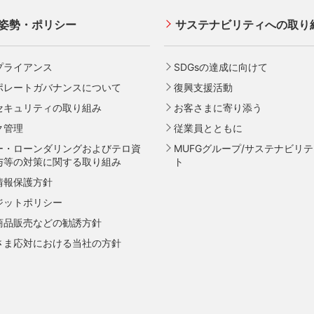
OSカード会員の方
販売法における加盟店さまの遵守
クレジット決済端末機
姿勢・ポリシー
サステナビリティへの取り
®
リカン・エキスプレス
・カード 会
について
各種決済方法
定サービス
店規約/その他ご注意事項
ECサイト向け決済代行サービ
チナ会員さま専用の特別なサービ
プライアンス
SDGsの達成に向けて
情報のお取り扱いに関するお願い
会社ペイジェント）
tinum Special Service
ポレートガバナンスについて
復興支援活動
加盟店さまへ] 情報漏えい対策のお
セキュリティサービス
模企業のお客さまだけにご利用い
セキュリティの取り組み
お客さまに寄り添う
けるサービス
加盟店さまへ] 不正ログイン対策の
ク管理
従業員とともに
い
ー・ローンダリングおよびテロ資
MUFGグループ/サステナビリ
加盟店さまへ] EMV3Dセキュアの導
与等の対策に関する取り組み
ト
ついて
情報保護方針
面加盟店さまへ] 不正利用対策のお
会員サイト
会員サ
ジットポリシー
商品販売などの勧誘方針
約店舗追加のご案内
さま応対における当社の方針
ントプログラム
ポイントプログラム
扱種別のご案内
・サービス
特典・サービス
に関するお手続き
るお支払方法
選べるお支払方法
票・備品のご請求
ッシング
キャッシング
ンドマークのご利用