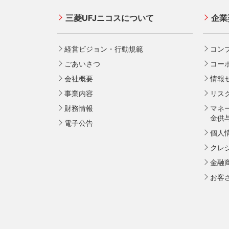
NIC
式
追加できるカード・機能
お取り扱いいただけるカード情報とお
割賦
三菱UFJニコスについて
企業
アメ
支払い情報
事項
UnionPay（銀聯）カード
員限
新規加盟に関するお問い合わせ
加盟
ETCカード
プラ
経営ビジョン・行動規範
コン
個人
ス Pla
家族カード
ごあいさつ
コー
[EC
大規
エクスプレス予約サービス（プラスEX
願い
会社概要
情報
ただ
会員）
[EC
事業内容
リス
Apple Pay
お願
財務情報
マネ
タッチ決済
[EC
金供
電子公告
入に
個人
[対
会員サイト
クレ
願い
金融
ご契
お客
ポイントプログラム
ポイ
お取
特典・サービス
特典
売上
選べるお支払方法
選べ
売上
カードローン・キャッシング
キャ
ブラ