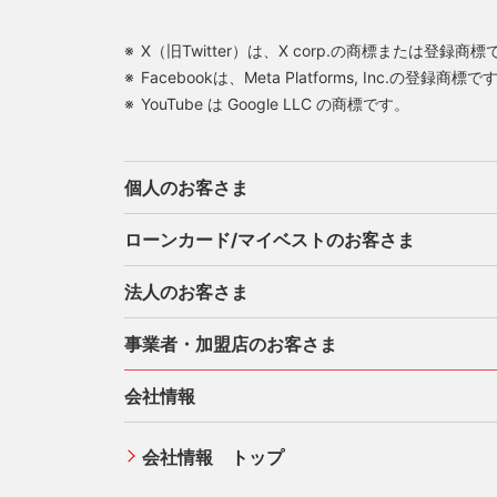
X（旧Twitter）は、X corp.の商標または登録商
Facebookは、Meta Platforms, Inc.の登録商標で
YouTube は Google LLC の商標です。
個人のお客さま
ローンカード/マイベストのお客さま
法人のお客さま
カードをつくる
三菱
事業者・加盟店のお客さま
ご利用・お支払い方法
各種
三菱ＵＦＪカード
お役
会社情報
三菱ＵＦＪカード ゴールド
カードをつくる
特典
ATMネットワーク
三菱ＵＦＪカード・プラチナ・アメリ
借入時残高スライドリボルビング方式
会社情報 トップ
®
新規契約をご希望のお客さま
加盟
カン・エキスプレス
・カード
三菱
定額リボルビング(毎月元利定額返済)方
オンライン入会申し込みの流れ