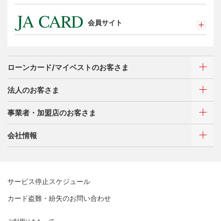
選べるお支払方法
ポイントプログラム
カードローン・キャッシング
会員サイト
特典・サービス
お客さまサポート
選べるお支払方法
ポイントプログラム
サイトマップ
キャッシング
特典・サービス
お客さまサポート
ローンカード/マイベストのお客さま
選べるお支払方法
サイトマップ
キャッシング
法人のお客さま
お客さまサポート
ご利用・お支払い方法
サイトマップ
事業者・加盟店のお客さま
ご利用・お支払い方法
カードをつくる
各種照会・お手続き
ATMネットワーク
会社情報
借入時残高スライドリボルビング方式
新規契約をご希望のお客さま
特典・サービス
Q&A・お問い合わせ
定額リボルビング(毎月元利定額返済)方式
新規契約をご希望のお客さま
特典・サービス
三菱UFJニコスについて
加盟店契約のあるお客さま
各種照会・お手続き
お取り扱いいただけるカード情報とお支払い情報
三菱UFJニコス ローンカード 各種規約
三菱ＵＦＪカード会員の方
サービス停止スケジュール
三菱UFJニコスについて
割賦販売法における加盟店さまの遵守事項について
新規加盟に関するお問い合わせ
NICOSカード会員の方
カード盗難・紛失のお問い合わせ
企業姿勢・ポリシー
サービス・ソリューション
経営ビジョン・行動規範
法人のお客さま サイトマップ
加盟店規約/その他ご注意事項
®
アメリカン・エキスプレス
・カード 会員限定サービス
企業姿勢・ポリシー
サービス・ソリューション
ごあいさつ
個人情報のお取り扱いに関するお願い