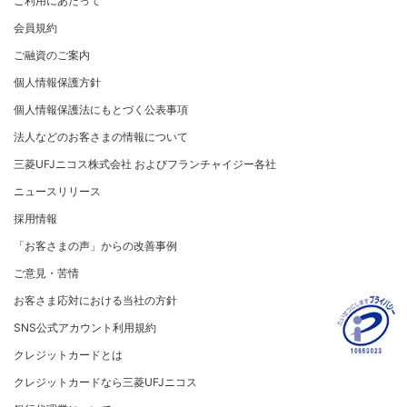
ご利用にあたって
サステナビリティへの取り組み
プラチナ会員さま専用の特別なサービス Platinum
よくあるご質問
コンプライアンス
お問い合わせ
クレジット決済端末機
会社概要
[EC加盟店さまへ] 情報漏えい対策のお願い
Special Service
会員規約
サステナビリティへの取り組み
コーポレートガバナンスについて
各種決済方法
事業内容
[EC加盟店さまへ] 不正ログイン対策のお願い
大規模企業のお客さまだけにご利用いただけるサービス
ニュースリリース
事業者・加盟店のお客さま
サイトマップ
ご融資のご案内
SDGsの達成に向けて
法人向けポータルサイト
情報セキュリティの取り組み
ECサイト向け決済代行サービス（株式会社ペイジェン
財務情報
[EC加盟店さまへ] EMV3Dセキュアの導入について
個人情報保護方針
復興支援活動
ト）
リスク管理
電子公告
採用情報
[対面加盟店さまへ] 不正利用対策のお願い
法人向けポータルサイト
お客さまに寄り添う
個人情報保護法にもとづく公表事項
セキュリティサービス
マネー・ローンダリングおよびテロ資金供与等の対策に
ご契約店舗追加のご案内
関する取り組み
従業員とともに
法人などのお客さまの情報について
お問い合わせ
お取扱種別のご案内
個人情報保護方針
MUFGグループ/サステナビリティサイト
三菱UFJニコス株式会社 およびフランチャイジー各社
売上に関するお手続き
クレジットポリシー
重要なお知らせ
ニュースリリース
売上票・備品のご請求
金融商品販売などの勧誘方針
採用情報
ブランドマークのご利用
会社情報 サイトマップ
お客さま応対における当社の方針
「お客さまの声」からの改善事例
加盟店振込明細WEBサービスのご案内
ご意見・苦情
各種お問い合わせ
お客さま応対における当社の方針
「三菱UFJニコスギフトカード」お取り扱いに関するご
注意点（加盟店さま向け）
SNS公式アカウント利用規約
カード処理時のご注意事項
クレジットカードとは
加盟店さま向けお問い合わせ
クレジットカードなら三菱UFJニコス