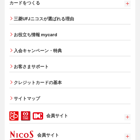
カードをつくる
カードをつくるトップ
三菱UFJニコスが選ばれる理由
三菱ＵＦＪカード
三菱ＵＦＪカード ゴールド
お役立ち情報 mycard
三菱ＵＦＪカード・プラチナ・アメリカン・エキスプレ
®
ス
・カード
入会キャンペーン・特典
オンライン入会申し込みの流れ
追加できるカード・機能
お客さまサポート
UnionPay（銀聯）カード
ETCカード
クレジットカードの基本
家族カード
サイトマップ
エクスプレス予約サービス（プラスEX会員）
Apple Pay
会員サイト
タッチ決済
ポイントプログラム
会員サイト
特典・サービス