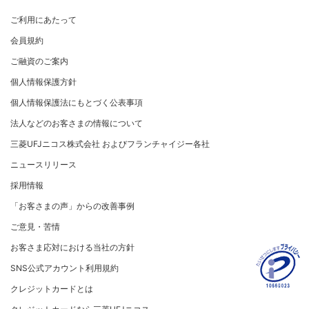
®
アメリカン・エキスプレス
・カード 会員限定サービス
企業姿勢・ポリシー
サービス・ソリューション
ごあいさつ
個人情報のお取り扱いに関するお願い
ご利用にあたって
サステナビリティへの取り組み
プラチナ会員さま専用の特別なサービス Platinum
よくあるご質問
コンプライアンス
お問い合わせ
クレジット決済端末機
会社概要
[EC加盟店さまへ] 情報漏えい対策のお願い
Special Service
会員規約
サステナビリティへの取り組み
コーポレートガバナンスについて
各種決済方法
事業内容
[EC加盟店さまへ] 不正ログイン対策のお願い
大規模企業のお客さまだけにご利用いただけるサービス
ニュースリリース
事業者・加盟店のお客さま
サイトマップ
ご融資のご案内
SDGsの達成に向けて
法人向けポータルサイト
情報セキュリティの取り組み
ECサイト向け決済代行サービス（株式会社ペイジェン
財務情報
[EC加盟店さまへ] EMV3Dセキュアの導入について
個人情報保護方針
復興支援活動
ト）
リスク管理
電子公告
採用情報
[対面加盟店さまへ] 不正利用対策のお願い
法人向けポータルサイト
お客さまに寄り添う
個人情報保護法にもとづく公表事項
セキュリティサービス
マネー・ローンダリングおよびテロ資金供与等の対策に
ご契約店舗追加のご案内
関する取り組み
従業員とともに
法人などのお客さまの情報について
お問い合わせ
お取扱種別のご案内
個人情報保護方針
MUFGグループ/サステナビリティサイト
三菱UFJニコス株式会社 およびフランチャイジー各社
売上に関するお手続き
クレジットポリシー
重要なお知らせ
ニュースリリース
売上票・備品のご請求
金融商品販売などの勧誘方針
採用情報
ブランドマークのご利用
会社情報 サイトマップ
お客さま応対における当社の方針
「お客さまの声」からの改善事例
加盟店振込明細WEBサービスのご案内
ご意見・苦情
各種お問い合わせ
お客さま応対における当社の方針
「三菱UFJニコスギフトカード」お取り扱いに関するご
注意点（加盟店さま向け）
SNS公式アカウント利用規約
カード処理時のご注意事項
クレジットカードとは
加盟店さま向けお問い合わせ