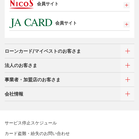
会員サイト
特典・サービス
選べるお支払方法
ポイントプログラム
カードローン・キャッシング
会員サイト
特典・サービス
お客さまサポート
選べるお支払方法
ポイントプログラム
サイトマップ
キャッシング
特典・サービス
お客さまサポート
ローンカード/マイベストのお客さま
選べるお支払方法
サイトマップ
キャッシング
法人のお客さま
お客さまサポート
ご利用・お支払い方法
サイトマップ
事業者・加盟店のお客さま
ご利用・お支払い方法
カードをつくる
各種照会・お手続き
ATMネットワーク
会社情報
借入時残高スライドリボルビング方式
新規契約をご希望のお客さま
特典・サービス
Q&A・お問い合わせ
定額リボルビング(毎月元利定額返済)方式
新規契約をご希望のお客さま
特典・サービス
三菱UFJニコスについて
加盟店契約のあるお客さま
各種照会・お手続き
お取り扱いいただけるカード情報とお支払い情報
三菱UFJニコス ローンカード 各種規約
三菱ＵＦＪカード会員の方
サービス停止スケジュール
三菱UFJニコスについて
割賦販売法における加盟店さまの遵守事項について
新規加盟に関するお問い合わせ
NICOSカード会員の方
カード盗難・紛失のお問い合わせ
企業姿勢・ポリシー
サービス・ソリューション
経営ビジョン・行動規範
法人のお客さま サイトマップ
加盟店規約/その他ご注意事項