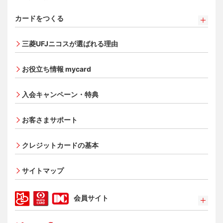
カードをつくる
カードをつくるトップ
三菱UFJニコスが選ばれる理由
三菱ＵＦＪカード
三菱ＵＦＪカード ゴールド
お役立ち情報 mycard
三菱ＵＦＪカード・プラチナ・アメリカン・エキスプレ
®
ス
・カード
入会キャンペーン・特典
オンライン入会申し込みの流れ
追加できるカード・機能
お客さまサポート
UnionPay（銀聯）カード
ETCカード
クレジットカードの基本
家族カード
サイトマップ
エクスプレス予約サービス（プラスEX会員）
Apple Pay
会員サイト
タッチ決済
ポイントプログラム