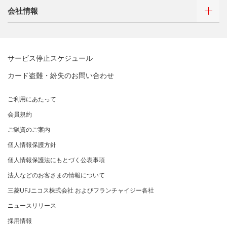
会社情報
売上に関するお手続き
お客さまサポート
選べるお支払方法
ポイントプログラム
売上票・備品のご請求
サイトマップ
キャッシング
特典・サービス
ブランドマークのご利用
お客さまサポート
選べるお支払方法
三菱UFJニコスについて
加盟店振込明細WEBサービスのご案内
サービス停止スケジュール
サイトマップ
キャッシング
三菱UFJニコスについて
各種お問い合わせ
カード盗難・紛失のお問い合わせ
お客さまサポート
企業姿勢・ポリシー
経営ビジョン・行動規範
「三菱UFJニコスギフトカード」お取り扱いに関するご
サイトマップ
企業姿勢・ポリシー
ごあいさつ
注意点（加盟店さま向け）
ご利用にあたって
サステナビリティへの取り組み
コンプライアンス
会社概要
カード処理時のご注意事項
会員規約
サステナビリティへの取り組み
コーポレートガバナンスについて
事業内容
加盟店さま向けお問い合わせ
ニュースリリース
ご融資のご案内
SDGsの達成に向けて
情報セキュリティの取り組み
財務情報
個人情報保護方針
復興支援活動
リスク管理
電子公告
採用情報
お客さまに寄り添う
個人情報保護法にもとづく公表事項
マネー・ローンダリングおよびテロ資金供与等の対策に
関する取り組み
従業員とともに
法人などのお客さまの情報について
お問い合わせ
個人情報保護方針
MUFGグループ/サステナビリティサイト
三菱UFJニコス株式会社 およびフランチャイジー各社
クレジットポリシー
重要なお知らせ
ニュースリリース
金融商品販売などの勧誘方針
採用情報