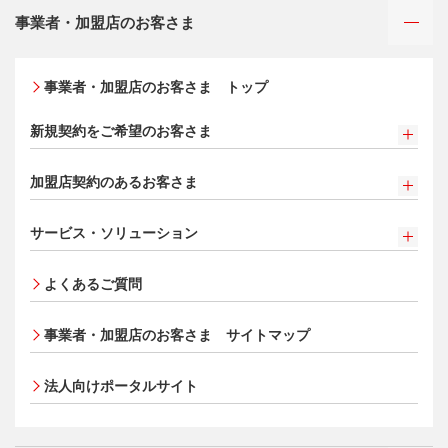
ご利用・お支払い方法
三菱UFJニコスが選ばれる理由
三菱ＵＦＪカード
事業者・加盟店のお客さま
ご利用・お支払い方法
三菱ＵＦＪカード ゴールド
カードをつくる
各種照会・お手続き
お役立ち情報 mycard
ATMネットワーク
三菱ＵＦＪカード・プラチナ・アメリカン・エキスプレ
事業者・加盟店のお客さま トップ
借入時残高スライドリボルビング方式
®
ス
・カード
特典・サービス
Q&A・お問い合わせ
入会キャンペーン・特典
定額リボルビング(毎月元利定額返済)方式
オンライン入会申し込みの流れ
新規契約をご希望のお客さま
特典・サービス
各種照会・お手続き
追加できるカード・機能
新規契約をご希望のお客さま
三菱UFJニコス ローンカード 各種規約
三菱ＵＦＪカード会員の方
お客さまサポート
加盟店契約のあるお客さま
UnionPay（銀聯）カード
お取り扱いいただけるカード情報とお支払い情報
NICOSカード会員の方
法人のお客さま サイトマップ
割賦販売法における加盟店さまの遵守事項について
ETCカード
クレジットカードの基本
新規加盟に関するお問い合わせ
®
アメリカン・エキスプレス
・カード 会員限定サービス
サービス・ソリューション
加盟店規約/その他ご注意事項
家族カード
プラチナ会員さま専用の特別なサービス Platinum
お問い合わせ
サービス・ソリューション
サイトマップ
個人情報のお取り扱いに関するお願い
Special Service
エクスプレス予約サービス（プラスEX会員）
よくあるご質問
クレジット決済端末機
[EC加盟店さまへ] 情報漏えい対策のお願い
大規模企業のお客さまだけにご利用いただけるサービス
Apple Pay
法人向けポータルサイト
各種決済方法
会員サイト
[EC加盟店さまへ] 不正ログイン対策のお願い
タッチ決済
事業者・加盟店のお客さま
サイトマップ
ECサイト向け決済代行サービス（株式会社ペイジェン
[EC加盟店さまへ] EMV3Dセキュアの導入について
ポイントプログラム
ト）
会員サイト
[対面加盟店さまへ] 不正利用対策のお願い
法人向けポータルサイト
特典・サービス
セキュリティサービス
ご契約店舗追加のご案内
選べるお支払方法
ポイントプログラム
お取扱種別のご案内
カードローン・キャッシング
会員サイト
特典・サービス