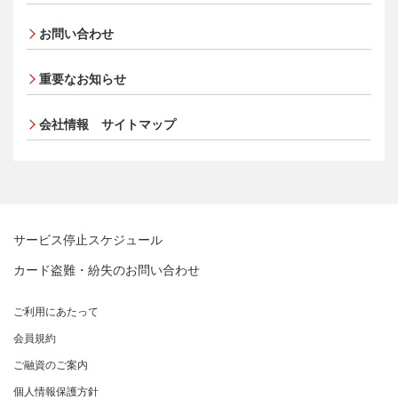
マネー・ローンダリングおよびテロ資金供与等の対策に
お取扱種別のご案内
第80期 半期報告書
選べるお支払方法
ポイントプログラム
関する取り組み
従業員とともに
お問い合わせ
売上に関するお手続き
カードローン・キャッシング
会員サイト
特典・サービス
個人情報保護方針
MUFGグループ/サステナビリティサイト
売上票・備品のご請求
お客さまサポート
選べるお支払方法
第79期 有価証券報告書
クレジットポリシー
ポイントプログラム
重要なお知らせ
ブランドマークのご利用
サイトマップ
キャッシング
金融商品販売などの勧誘方針
特典・サービス
加盟店振込明細WEBサービスのご案内
会社情報 サイトマップ
お客さまサポート
お客さま応対における当社の方針
選べるお支払方法
第79期 半期報告書
各種お問い合わせ
サイトマップ
キャッシング
「三菱UFJニコスギフトカード」お取り扱いに関するご
お客さまサポート
注意点（加盟店さま向け）
第78期 有価証券報告書
サイトマップ
カード処理時のご注意事項
加盟店さま向けお問い合わせ
サービス停止スケジュール
第78期 半期報告書
カード盗難・紛失のお問い合わせ
第77期 有価証券報告書
ご利用にあたって
会員規約
ご融資のご案内
第77期 半期報告書
個人情報保護方針