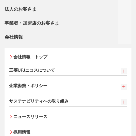
カードをつくる
法人のお客さま
カードをつくるトップ
ご利用・お支払い方法
第3期 半期報告書
三菱UFJニコスが選ばれる理由
三菱ＵＦＪカード
事業者・加盟店のお客さま
ご利用・お支払い方法
三菱ＵＦＪカード ゴールド
カードをつくる
各種照会・お手続き
お役立ち情報 mycard
ATMネットワーク
会社情報
三菱ＵＦＪカード・プラチナ・アメリカン・エキスプレ
第2期 有価証券報告書
借入時残高スライドリボルビング方式
®
ス
・カード
新規契約をご希望のお客さま
特典・サービス
Q&A・お問い合わせ
入会キャンペーン・特典
定額リボルビング(毎月元利定額返済)方式
オンライン入会申し込みの流れ
新規契約をご希望のお客さま
特典・サービス
会社情報 トップ
第2期 半期報告書
加盟店契約のあるお客さま
各種照会・お手続き
追加できるカード・機能
お取り扱いいただけるカード情報とお支払い情報
三菱UFJニコス ローンカード 各種規約
三菱ＵＦＪカード会員の方
お客さまサポート
三菱UFJニコスについて
割賦販売法における加盟店さまの遵守事項について
UnionPay（銀聯）カード
新規加盟に関するお問い合わせ
NICOSカード会員の方
サービス・ソリューション
法人のお客さま サイトマップ
三菱UFJニコスについて
加盟店規約/その他ご注意事項
第1期 有価証券報告書
ETCカード
クレジットカードの基本
®
アメリカン・エキスプレス
・カード 会員限定サービス
企業姿勢・ポリシー
サービス・ソリューション
経営ビジョン・行動規範
個人情報のお取り扱いに関するお願い
家族カード
プラチナ会員さま専用の特別なサービス Platinum
よくあるご質問
お問い合わせ
企業姿勢・ポリシー
クレジット決済端末機
ごあいさつ
[EC加盟店さまへ] 情報漏えい対策のお願い
サイトマップ
Special Service
エクスプレス予約サービス（プラスEX会員）
第1期 半期報告書
サステナビリティへの取り組み
コンプライアンス
各種決済方法
会社概要
[EC加盟店さまへ] 不正ログイン対策のお願い
大規模企業のお客さまだけにご利用いただけるサービス
Apple Pay
事業者・加盟店のお客さま
サイトマップ
法人向けポータルサイト
サステナビリティへの取り組み
コーポレートガバナンスについて
ECサイト向け決済代行サービス（株式会社ペイジェン
会員サイト
事業内容
[EC加盟店さまへ] EMV3Dセキュアの導入について
タッチ決済
ニュースリリース
ト）
SDGsの達成に向けて
情報セキュリティの取り組み
第80期 有価証券報告書
財務情報
[対面加盟店さまへ] 不正利用対策のお願い
法人向けポータルサイト
ポイントプログラム
セキュリティサービス
復興支援活動
リスク管理
電子公告
ご契約店舗追加のご案内
採用情報
会員サイト
特典・サービス
お客さまに寄り添う