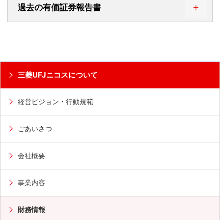
過去の有価証券報告書
第9期 有価証券報告書
三菱UFJニコスについて
第9期 半期報告書
経営ビジョン・行動規範
第8期 有価証券報告書
ごあいさつ
第8期 半期報告書
会社概要
第7期 有価証券報告書
事業内容
第7期 半期報告書
財務情報