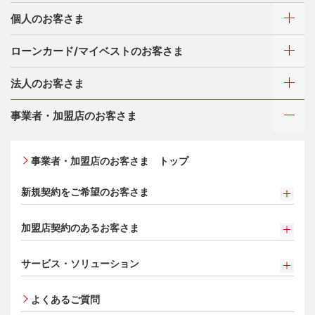
個人のお客さま
ローンカード/マイベストのお客さま
カードをつくる
法人のお客さま
カードをつくるトップ
ご利用・お支払い方法
三菱UFJニコスが選ばれる理由
三菱ＵＦＪカード
事業者・加盟店のお客さま
ご利用・お支払い方法
三菱ＵＦＪカード ゴールド
カードをつくる
各種照会・お手続き
お役立ち情報 mycard
ATMネットワーク
三菱ＵＦＪカード・プラチナ・アメリカン・エキスプレ
事業者・加盟店のお客さま トップ
借入時残高スライドリボルビング方式
®
ス
・カード
特典・サービス
Q&A・お問い合わせ
入会キャンペーン・特典
定額リボルビング(毎月元利定額返済)方式
オンライン入会申し込みの流れ
新規契約をご希望のお客さま
特典・サービス
各種照会・お手続き
追加できるカード・機能
新規契約をご希望のお客さま
三菱UFJニコス ローンカード 各種規約
三菱ＵＦＪカード会員の方
お客さまサポート
加盟店契約のあるお客さま
UnionPay（銀聯）カード
お取り扱いいただけるカード情報とお支払い情報
NICOSカード会員の方
法人のお客さま サイトマップ
割賦販売法における加盟店さまの遵守事項について
ETCカード
クレジットカードの基本
新規加盟に関するお問い合わせ
®
アメリカン・エキスプレス
・カード 会員限定サービス
サービス・ソリューション
加盟店規約/その他ご注意事項
家族カード
プラチナ会員さま専用の特別なサービス Platinum
お問い合わせ
サービス・ソリューション
サイトマップ
個人情報のお取り扱いに関するお願い
Special Service
エクスプレス予約サービス（プラスEX会員）
よくあるご質問
クレジット決済端末機
[EC加盟店さまへ] 情報漏えい対策のお願い
大規模企業のお客さまだけにご利用いただけるサービス
Apple Pay