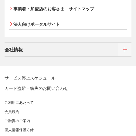
法人向けポータルサイト
各種決済方法
会員サイト
[EC加盟店さまへ] 不正ログイン対策のお願い
タッチ決済
事業者・加盟店のお客さま
サイトマップ
ECサイト向け決済代行サービス（株式会社ペイジェン
[EC加盟店さまへ] EMV3Dセキュアの導入について
ポイントプログラム
ト）
会員サイト
[対面加盟店さまへ] 不正利用対策のお願い
法人向けポータルサイト
特典・サービス
セキュリティサービス
ご契約店舗追加のご案内
選べるお支払方法
ポイントプログラム
お取扱種別のご案内
カードローン・キャッシング
会員サイト
特典・サービス
会社情報
売上に関するお手続き
お客さまサポート
選べるお支払方法
ポイントプログラム
売上票・備品のご請求
サイトマップ
キャッシング
特典・サービス
ブランドマークのご利用
お客さまサポート
選べるお支払方法
三菱UFJニコスについて
加盟店振込明細WEBサービスのご案内
サービス停止スケジュール
サイトマップ
キャッシング
三菱UFJニコスについて
各種お問い合わせ
カード盗難・紛失のお問い合わせ
お客さまサポート
企業姿勢・ポリシー
経営ビジョン・行動規範
「三菱UFJニコスギフトカード」お取り扱いに関するご
サイトマップ
企業姿勢・ポリシー
ごあいさつ
注意点（加盟店さま向け）
ご利用にあたって
サステナビリティへの取り組み
コンプライアンス
会社概要
カード処理時のご注意事項
会員規約
サステナビリティへの取り組み
コーポレートガバナンスについて
事業内容
加盟店さま向けお問い合わせ
ニュースリリース
ご融資のご案内
SDGsの達成に向けて
情報セキュリティの取り組み
財務情報
個人情報保護方針
復興支援活動
リスク管理
電子公告
採用情報