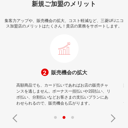
新規ご加盟のメリット
集客力アップや、販売機会の拡大、コスト軽減など、三菱UFJニコ
ス加盟店のメリットはたくさん！貴店の業務をサポートします。
販売機会の拡大
2
で
高額商品でも、カード払いであればお店の販売チャ
販
。
ンスを逃しません。ボーナス一括払いや2回払い、リ
ど
員
ボ払い、分割払いなどお客さまの支払いプランにあ
に
わせられるので、販売機会も広がります。
す