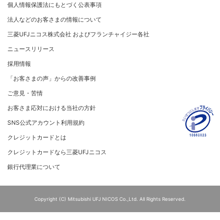
お客さまに寄り添う
個人情報保護法にもとづく公表事項
マネー・ローンダリングおよびテロ資金供与等の対策に
関する取り組み
従業員とともに
法人などのお客さまの情報について
お問い合わせ
個人情報保護方針
MUFGグループ/サステナビリティサイト
三菱UFJニコス株式会社 およびフランチャイジー各社
クレジットポリシー
重要なお知らせ
ニュースリリース
金融商品販売などの勧誘方針
採用情報
会社情報 サイトマップ
お客さま応対における当社の方針
「お客さまの声」からの改善事例
ご意見・苦情
お客さま応対における当社の方針
SNS公式アカウント利用規約
クレジットカードとは
クレジットカードなら三菱UFJニコス
銀行代理業について
Copyright (C) Mitsubishi UFJ NICOS Co.,Ltd. All Rights Reserved.