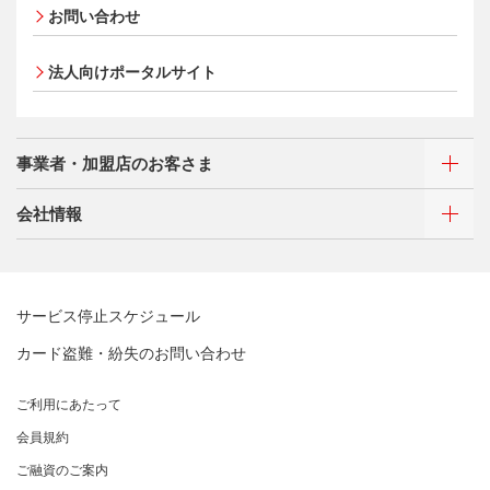
プラチナ会員さま専用の特別なサービス Platinum
お問い合わせ
Apple Pay
Special Service
会員サイト
タッチ決済
大規模企業のお客さまだけにご利用いただけるサービス
法人向けポータルサイト
ポイントプログラム
会員サイト
特典・サービス
選べるお支払方法
ポイントプログラム
事業者・加盟店のお客さま
カードローン・キャッシング
会員サイト
特典・サービス
会社情報
お客さまサポート
選べるお支払方法
ポイントプログラム
新規契約をご希望のお客さま
サイトマップ
キャッシング
特典・サービス
新規契約をご希望のお客さま
お客さまサポート
選べるお支払方法
三菱UFJニコスについて
加盟店契約のあるお客さま
お取り扱いいただけるカード情報とお支払い情報
サービス停止スケジュール
サイトマップ
キャッシング
三菱UFJニコスについて
割賦販売法における加盟店さまの遵守事項について
新規加盟に関するお問い合わせ
カード盗難・紛失のお問い合わせ
お客さまサポート
企業姿勢・ポリシー
サービス・ソリューション
経営ビジョン・行動規範
加盟店規約/その他ご注意事項
サイトマップ
企業姿勢・ポリシー
サービス・ソリューション
ごあいさつ
個人情報のお取り扱いに関するお願い
ご利用にあたって
サステナビリティへの取り組み
よくあるご質問
コンプライアンス
クレジット決済端末機
会社概要
[EC加盟店さまへ] 情報漏えい対策のお願い
会員規約
サステナビリティへの取り組み
コーポレートガバナンスについて
各種決済方法
事業内容
[EC加盟店さまへ] 不正ログイン対策のお願い
ニュースリリース
事業者・加盟店のお客さま
サイトマップ
ご融資のご案内
SDGsの達成に向けて
情報セキュリティの取り組み
ECサイト向け決済代行サービス（株式会社ペイジェン
財務情報