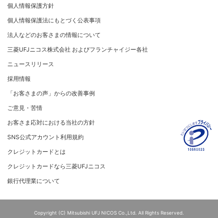
[EC加盟店さまへ] EMV3Dセキュアの導入について
個人情報保護方針
復興支援活動
ト）
リスク管理
電子公告
採用情報
[対面加盟店さまへ] 不正利用対策のお願い
法人向けポータルサイト
お客さまに寄り添う
個人情報保護法にもとづく公表事項
セキュリティサービス
マネー・ローンダリングおよびテロ資金供与等の対策に
ご契約店舗追加のご案内
関する取り組み
従業員とともに
法人などのお客さまの情報について
お問い合わせ
お取扱種別のご案内
個人情報保護方針
MUFGグループ/サステナビリティサイト
三菱UFJニコス株式会社 およびフランチャイジー各社
売上に関するお手続き
クレジットポリシー
重要なお知らせ
ニュースリリース
売上票・備品のご請求
金融商品販売などの勧誘方針
採用情報
ブランドマークのご利用
会社情報 サイトマップ
お客さま応対における当社の方針
「お客さまの声」からの改善事例
加盟店振込明細WEBサービスのご案内
ご意見・苦情
各種お問い合わせ
お客さま応対における当社の方針
「三菱UFJニコスギフトカード」お取り扱いに関するご
注意点（加盟店さま向け）
SNS公式アカウント利用規約
カード処理時のご注意事項
クレジットカードとは
加盟店さま向けお問い合わせ
クレジットカードなら三菱UFJニコス
銀行代理業について
Copyright (C) Mitsubishi UFJ NICOS Co.,Ltd. All Rights Reserved.