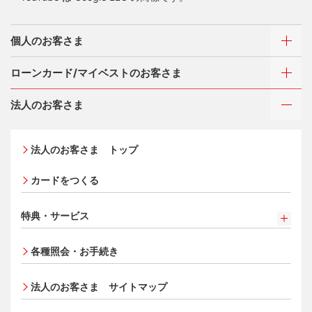
個人のお客さま
ローンカード/マイベストのお客さま
カードをつくる
法人のお客さま
カードをつくるトップ
ご利用・お支払い方法
三菱UFJニコスが選ばれる理由
三菱ＵＦＪカード
ご利用・お支払い方法
法人のお客さま トップ
三菱ＵＦＪカード ゴールド
各種照会・お手続き
お役立ち情報 mycard
ATMネットワーク
三菱ＵＦＪカード・プラチナ・アメリカン・エキスプレ
カードをつくる
借入時残高スライドリボルビング方式
®
ス
・カード
Q&A・お問い合わせ
入会キャンペーン・特典
定額リボルビング(毎月元利定額返済)方式
オンライン入会申し込みの流れ
特典・サービス
追加できるカード・機能
三菱UFJニコス ローンカード 各種規約
特典・サービス
お客さまサポート
UnionPay（銀聯）カード
各種照会・お手続き
三菱ＵＦＪカード会員の方
ETCカード
クレジットカードの基本
NICOSカード会員の方
法人のお客さま サイトマップ
家族カード
®
アメリカン・エキスプレス
・カード 会員限定サービス
サイトマップ
エクスプレス予約サービス（プラスEX会員）