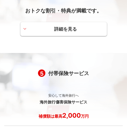
おトクな割引・特典が満載です。
詳細を見る
インフォローズ洗車割引
お車を専用の車寄せでお預かりし、お客さまがショッピン
グの間にお車をピカピカに仕上げますので、ご利用の際に
カードをご提示ください。会員の方は、洗車料金が10％割
引となります。営業時間/10：00～19：00（受付時間18：
5
付帯保険サービス
00まで）
S.C.主催/有料催事無料招待（2名さま分）
安心して海外旅行へ
海外旅行傷害保険サービス
S.C.が主催する有料催事に2名さまを無料でご招待いたしま
す。窓口でカードをご提示ください。
2,000
補償額は最高
万円
一部対象外となる催事もございますのでご了承ください。