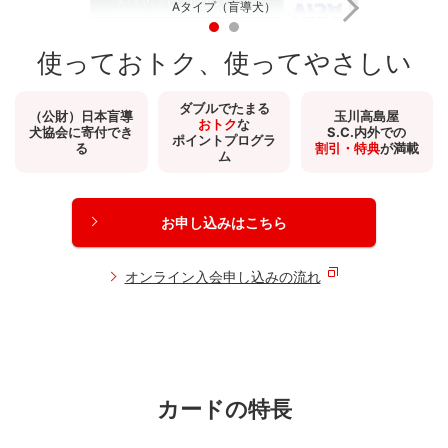
Aタイプ（盲導犬）
使っておトク、使ってやさしい
ダブルでたまる
（公財）日本盲導
玉川高島屋
おトク
な
犬協会に
寄付でき
S.C.内外での
ポイントプログラ
る
割引・特典
が満載
ム
お申し込みはこちら
オンライン入会申し込みの流れ
カードの特長