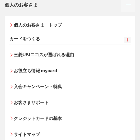
個人のお客さま
個人のお客さま トップ
カードをつくる
カードをつくるトップ
三菱UFJニコスが選ばれる理由
三菱ＵＦＪカード
三菱ＵＦＪカード ゴールド
お役立ち情報 mycard
三菱ＵＦＪカード・プラチナ・アメリカン・エキスプレ
®
ス
・カード
入会キャンペーン・特典
オンライン入会申し込みの流れ
追加できるカード・機能
お客さまサポート
UnionPay（銀聯）カード
ETCカード
クレジットカードの基本
家族カード
サイトマップ
エクスプレス予約サービス（プラスEX会員）