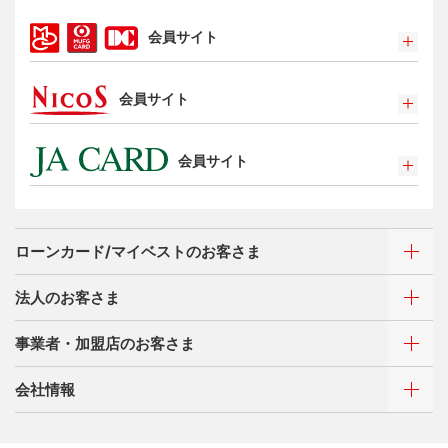
Apple Pay
会員サイト
タッチ決済
ポイントプログラム
会員サイト
特典・サービス
選べるお支払方法
ポイントプログラム
カードローン・キャッシング
会員サイト
特典・サービス
お客さまサポート
選べるお支払方法
ポイントプログラム
サイトマップ
キャッシング
特典・サービス
お客さまサポート
ローンカード/マイベストのお客さま
選べるお支払方法
サイトマップ
キャッシング
法人のお客さま
お客さまサポート
ご利用・お支払い方法
サイトマップ
事業者・加盟店のお客さま
ご利用・お支払い方法
カードをつくる
各種照会・お手続き
ATMネットワーク
会社情報
借入時残高スライドリボルビング方式
新規契約をご希望のお客さま
特典・サービス
Q&A・お問い合わせ
定額リボルビング(毎月元利定額返済)方式
新規契約をご希望のお客さま