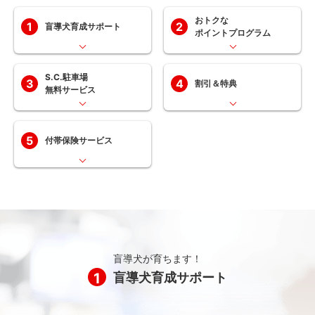
おトクな
1
2
盲導犬育成サポート
ポイントプログラム
S.C.駐車場
3
4
割引＆特典
無料サービス
5
付帯保険サービス
盲導犬が育ちます！
1
盲導犬育成サポート