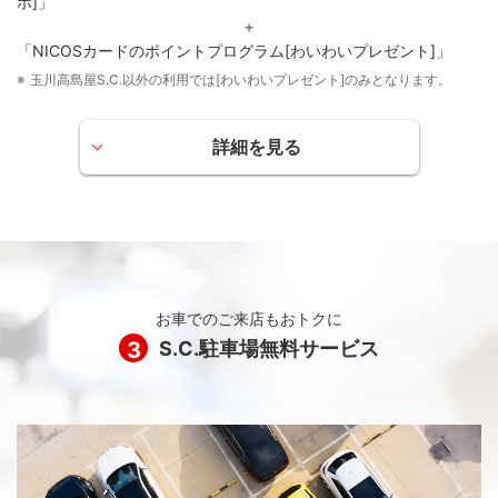
ポ]」
＋
「NICOSカードのポイントプログラム[わいわいプレゼント]」
玉川高島屋S.C.以外の利用では[わいわいプレゼント]のみとなります。
詳細を見る
玉川高島屋SCカードオリジナルポイントサ
ービス COPO［コポ］
玉川高島屋S.C.内でカードをご利用いただくと、100円ごと
に2ポイントたまり、累積ポイントに応じて玉川高島屋S.C.
お買物券と交換できます。ポイント累積期間は最長2年、し
お車でのご来店もおトクに
かも、2,000ポイントごとに2,000円相当の玉川高島屋S.C.
3
S.C.駐車場無料サービス
お買物券が自動発送され、ポイント交換に手間がかかりま
せん。 COPOポイントについては下記よりご確認くださ
い。
COPO［コポ］（玉川高島屋SCカードのWEBサイト）
NICOSカードのポイントプログラム［わいわ