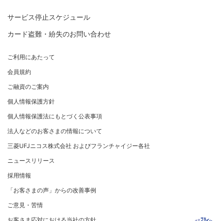
特典・サービス
三菱UFJニコスについて
加盟店契約のあるお客さま
各種照会・お手続き
お取り扱いいただけるカード情報とお支払い情報
三菱UFJニコス ローンカード 各種規約
三菱ＵＦＪカード会員の方
サービス停止スケジュール
三菱UFJニコスについて
割賦販売法における加盟店さまの遵守事項について
新規加盟に関するお問い合わせ
NICOSカード会員の方
カード盗難・紛失のお問い合わせ
企業姿勢・ポリシー
サービス・ソリューション
経営ビジョン・行動規範
法人のお客さま サイトマップ
加盟店規約/その他ご注意事項
®
アメリカン・エキスプレス
・カード 会員限定サービス
企業姿勢・ポリシー
サービス・ソリューション
ごあいさつ
個人情報のお取り扱いに関するお願い
ご利用にあたって
サステナビリティへの取り組み
プラチナ会員さま専用の特別なサービス Platinum
よくあるご質問
コンプライアンス
お問い合わせ
クレジット決済端末機
会社概要
[EC加盟店さまへ] 情報漏えい対策のお願い
Special Service
会員規約
サステナビリティへの取り組み
コーポレートガバナンスについて
各種決済方法
事業内容
[EC加盟店さまへ] 不正ログイン対策のお願い
大規模企業のお客さまだけにご利用いただけるサービス
ニュースリリース
事業者・加盟店のお客さま
サイトマップ
ご融資のご案内
SDGsの達成に向けて
法人向けポータルサイト
情報セキュリティの取り組み
ECサイト向け決済代行サービス（株式会社ペイジェン
財務情報
[EC加盟店さまへ] EMV3Dセキュアの導入について
個人情報保護方針
復興支援活動
ト）
リスク管理
電子公告
採用情報
[対面加盟店さまへ] 不正利用対策のお願い
法人向けポータルサイト
お客さまに寄り添う
個人情報保護法にもとづく公表事項
セキュリティサービス
マネー・ローンダリングおよびテロ資金供与等の対策に
ご契約店舗追加のご案内
関する取り組み
従業員とともに
法人などのお客さまの情報について
お問い合わせ
お取扱種別のご案内
個人情報保護方針
MUFGグループ/サステナビリティサイト
三菱UFJニコス株式会社 およびフランチャイジー各社
売上に関するお手続き
クレジットポリシー
重要なお知らせ
ニュースリリース
売上票・備品のご請求
金融商品販売などの勧誘方針
採用情報
ブランドマークのご利用
会社情報 サイトマップ
お客さま応対における当社の方針
「お客さまの声」からの改善事例
加盟店振込明細WEBサービスのご案内
ご意見・苦情
各種お問い合わせ
お客さま応対における当社の方針