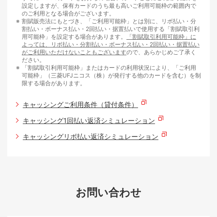
設定しますが、保有カードのうち最も高いご利用可能枠の範囲内で
のご利用となる場合がございます。
割賦販売法にもとづき、「ご利用可能枠」とは別に、リボ払い・分
割払い・ボーナス払い・2回払い・据置払いで使用する「割賦取引利
用可能枠」を設定する場合があります。
「割賦取引利用可能枠」に
よっては、リボ払い・分割払い・ボーナス払い・2回払い・据置払い
がご利用いただけないこともございます
ので、あらかじめご了承く
ださい。
「割賦取引利用可能枠」またはカードの利用状況により、「ご利用
可能枠」（三菱UFJニコス（株）が発行する他のカードを含む）を制
限する場合があります。
キャッシングご利用条件（貸付条件）
キャッシング1回払い返済シミュレーション
キャッシングリボ払い返済シミュレーション
お問い合わせ