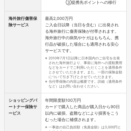
③提携先ポイントへの移行
海外旅行傷害保
最高2,000万円
険サービス
ご入会日以降（当日を含む）に出発され
る海外旅行に傷害保険が付帯されます。
海外旅行中の病気やケガはもちろん、携
行品が破損した場合にも適用される安心
サービスです。
2010年7月1日以降に日本国内のご自宅を出発
された海外旅行より、事前に海外への渡航費用
などをカードでご利用いただくことを適用条件
とさせていただきます。また、一部の保険金額
について引き下げとさせていただきます。
当付帯保険の内容は概要です。詳細（適用条件
など）はお問い合わせください。
ショッピングパ
年間限度額100万円
ートナー保険サ
カードで購入した商品が購入日から90日
ービス
以内に破損、盗難などにより損害をこう
むった場合に補償されます。
一事故の自己負担額（免責金額）は3,000円と