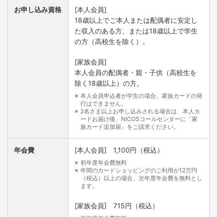
お申し込み資格
[本人会員]
ショッピングパートナー保険サービス
18歳以上でご本人または配偶者に安定し
た収入のある方、または18歳以上で学生
カードで購入した商品が購入日から90日以内に破損、盗難
の方（高校生を除く）。
などにより損害をこうむった場合に補償します。
[家族会員]
一事故の自己負担額（免責金額）は3,000円となります。
一部対象外商品もありますのであらかじめご了承ください。
本人会員の配偶者・親・子供（高校生を
当付帯保険の内容は概要です。詳細（適用条件など）はお問い合わ
除く18歳以上）の方。
せください。
本人会員申込者が学生の場合、家族カードの発
行はできません。
2名さま以上お申し込みされる場合は、本人カ
ードお届け後、NICOSコールセンターに「家
族カード追加届」をご請求ください。
年会費
[本人会員] 1,100円（税込）
初年度年会費無料
年間のカードショッピングのご利用が12万円
（税込）以上の場合、次年度年会費を無料とし
ます。
[家族会員] 715円（税込）