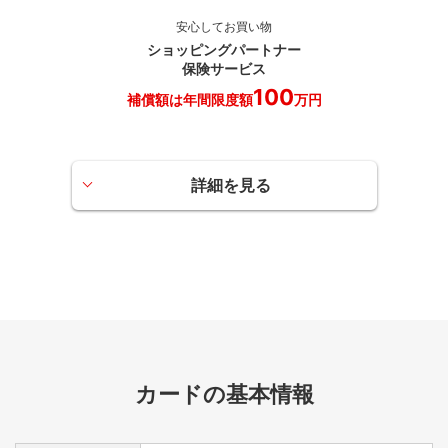
美術館入場割引
安心してお買い物
ショッピングパートナー
世田谷美術館・五島美術館・静嘉堂文庫美術館・長谷川町
保険サービス
子美術館の入場料が特別割引になります。窓口でカードを
100
補償額は年間限度額
万円
ご提示ください。
一部対象外もございますのでご了承ください。
詳細を見る
海外旅行傷害保険サービス
ご入会日以降（当日を含む）に出発される海外旅行に傷害
保険が付帯されます。
海外旅行中の病気やケガはもちろん、携行品が破損した場
合にも適用される安心サービスです。
2010年7月1日以降に日本国内のご自宅を出発された海外旅行より、
事前に海外への渡航費用などをカードでご利用いただくことを適用
条件とさせていただきます。また、一部の保険金額について引き下
カードの基本情報
げとさせていただきます。
当付帯保険の内容は概要です。詳細（適用条件など）はお問い合わ
せください。