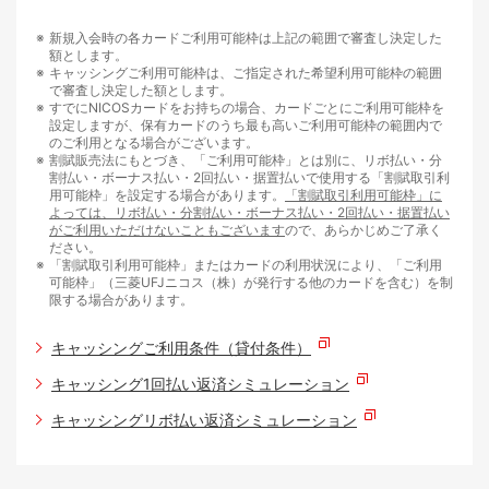
新規入会時の各カードご利用可能枠は上記の範囲で審査し決定した
額とします。
キャッシングご利用可能枠は、ご指定された希望利用可能枠の範囲
で審査し決定した額とします。
すでにNICOSカードをお持ちの場合、カードごとにご利用可能枠を
設定しますが、保有カードのうち最も高いご利用可能枠の範囲内で
のご利用となる場合がございます。
割賦販売法にもとづき、「ご利用可能枠」とは別に、リボ払い・分
割払い・ボーナス払い・2回払い・据置払いで使用する「割賦取引利
用可能枠」を設定する場合があります。
「割賦取引利用可能枠」に
よっては、リボ払い・分割払い・ボーナス払い・2回払い・据置払い
がご利用いただけないこともございます
ので、あらかじめご了承く
ださい。
「割賦取引利用可能枠」またはカードの利用状況により、「ご利用
可能枠」（三菱UFJニコス（株）が発行する他のカードを含む）を制
限する場合があります。
キャッシングご利用条件（貸付条件）
キャッシング1回払い返済シミュレーション
キャッシングリボ払い返済シミュレーション