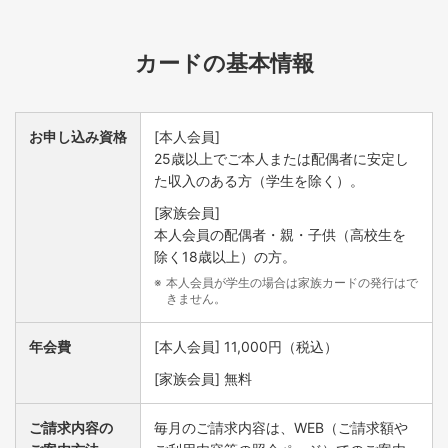
とします。
一部対象外商品もありますのであらかじめご了承ください。
当付帯保険の内容は概要となっております。詳細（適用条件など）
はお問い合わせください。
カードの基本情報
NICOSネットセーフティサービス
お申し込み資格
[本人会員]
安心してインターネットショッピングやサービスをご利用
25歳以上でご本人または配偶者に安定し
いただくための、オンライン取り引きでの不正利用による
た収入のある方（学生を除く）。
損害を補償するサービスです。当社にて、第三者による不
[家族会員]
正利用が認められた場合に適用とします。
本人会員の配偶者・親・子供（高校生を
会員規約違反があった場合など、「サービス適用外項目」に該当す
除く18歳以上）の方。
る場合は、補償の対象外とします。
本人会員が学生の場合は家族カードの発行はで
きません。
年会費
[本人会員] 11,000円（税込）
[家族会員] 無料
ご請求内容の
毎月のご請求内容は、WEB（ご請求額や