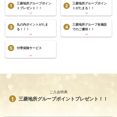
三菱地所グループ
ポイン
三菱地所グループ
ポイン
1
2
トプレゼント！！
トがたまる！！
丸の内ポイントが
たま
三菱地所グループ
各施設
3
4
る！！！
でのご優待！！
5
付帯保険サービス
ご入会特典
1
三菱地所グループポイントプレゼント！！