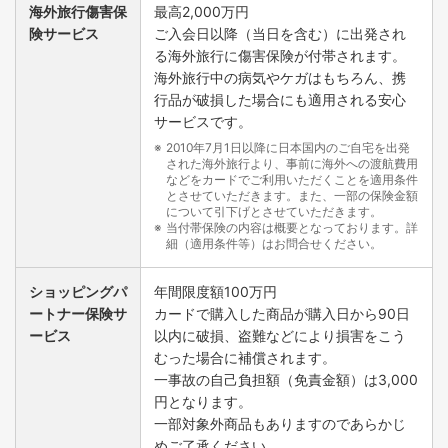
海外旅行傷害保
最高2,000万円
険サービス
ご入会日以降（当日を含む）に出発され
る海外旅行に傷害保険が付帯されます。
海外旅行中の病気やケガはもちろん、携
行品が破損した場合にも適用される安心
サービスです。
2010年7月1日以降に日本国内のご自宅を出発
された海外旅行より、事前に海外への渡航費用
などをカードでご利用いただくことを適用条件
とさせていただきます。また、一部の保険金額
について引下げとさせていただきます。
当付帯保険の内容は概要となっております。詳
細（適用条件等）はお問合せください。
ショッピングパ
年間限度額100万円
ートナー保険サ
カードで購入した商品が購入日から90日
ービス
以内に破損、盗難などにより損害をこう
むった場合に補償されます。
一事故の自己負担額（免責金額）は3,000
円となります。
一部対象外商品もありますのであらかじ
めご了承ください。