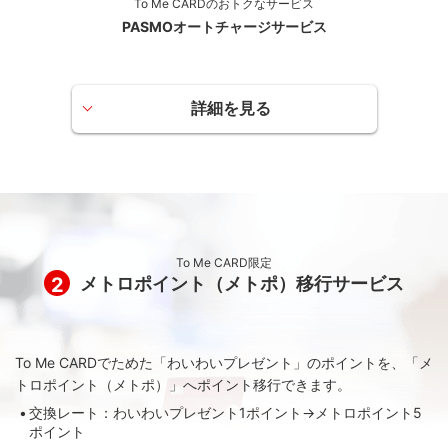
To Me CARDのおトクなサービス
PASMOオートチャージサービス
詳細を見る
メトロポイント（メトポ）
メトロポイント（メトポ）にお申し込みいただいたPASMO
でご乗車いただくと、東京メトロ1乗車につき最大20ポイン
トのメトロポイントがたまります。To Me CARD限定ポイン
トサービス加盟店で電子マネーをご利用いただくとメトロ
To Me CARD限定
ポイントがたまります。
2
メトロポイント（メトポ）移行サービス
たまったメトロポイントは、PASMOにチャージ（メトロポ
イント10ポイントでPASMOチャージ10円）やANAのマイル
（メトロポイント1,000ポイントでANAのマイル600マイ
ル）、nanacoポイント（メトロポイント500ポイントで
To Me CARDでためた「わいわいプレゼント」のポイントを、「メ
nanacoポイント500ポイント）への移行が可能です。
トロポイント（メトポ）」へポイント移行できます。
メトロポイント（メトポ）のご利用には事前登録が必要となりま
交換レート：わいわいプレゼント1ポイント→メトロポイント5
す。
ポイント