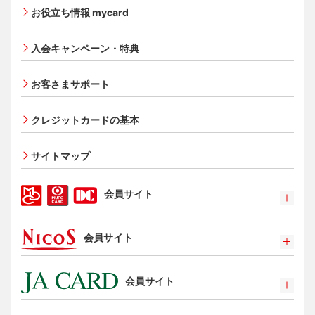
三菱ＵＦＪカード ゴールド
お役立ち情報 mycard
三菱ＵＦＪカード・プラチナ・アメリカン・エキスプレ
®
ス
・カード
入会キャンペーン・特典
オンライン入会申し込みの流れ
追加できるカード・機能
お客さまサポート
UnionPay（銀聯）カード
ETCカード
クレジットカードの基本
家族カード
サイトマップ
エクスプレス予約サービス（プラスEX会員）
Apple Pay
会員サイト
タッチ決済
ポイントプログラム
会員サイト
特典・サービス
選べるお支払方法
ポイントプログラム
カードローン・キャッシング
会員サイト
特典・サービス
お客さまサポート
選べるお支払方法
ポイントプログラム