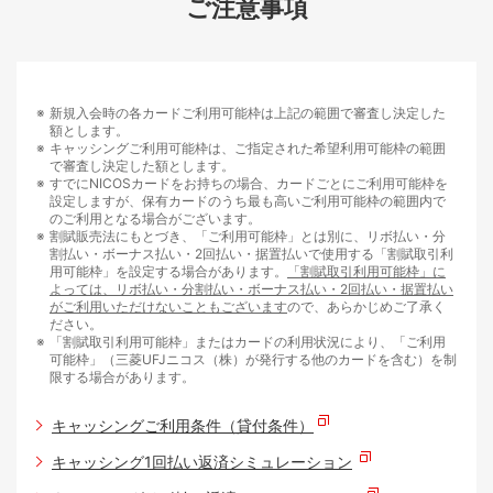
ご注意事項
新規入会時の各カードご利用可能枠は上記の範囲で審査し決定した
額とします。
キャッシングご利用可能枠は、ご指定された希望利用可能枠の範囲
で審査し決定した額とします。
すでにNICOSカードをお持ちの場合、カードごとにご利用可能枠を
設定しますが、保有カードのうち最も高いご利用可能枠の範囲内で
のご利用となる場合がございます。
割賦販売法にもとづき、「ご利用可能枠」とは別に、リボ払い・分
割払い・ボーナス払い・2回払い・据置払いで使用する「割賦取引利
用可能枠」を設定する場合があります。
「割賦取引利用可能枠」に
よっては、リボ払い・分割払い・ボーナス払い・2回払い・据置払い
がご利用いただけないこともございます
ので、あらかじめご了承く
ださい。
「割賦取引利用可能枠」またはカードの利用状況により、「ご利用
可能枠」（三菱UFJニコス（株）が発行する他のカードを含む）を制
限する場合があります。
キャッシングご利用条件（貸付条件）
キャッシング1回払い返済シミュレーション