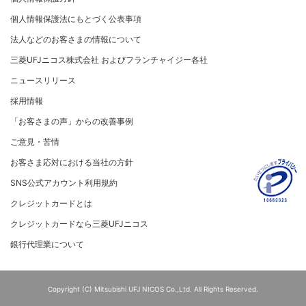
リスク管理
電子公告
採用情報
[対面加盟店さまへ] 不正利用対策のお願い
法人向けポータルサイト
お客さまに寄り添う
個人情報保護法にもとづく公表事項
セキュリティサービス
マネー・ローンダリングおよびテロ資金供与等の対策に
ご契約店舗追加のご案内
関する取り組み
従業員とともに
法人などのお客さまの情報について
お問い合わせ
お取扱種別のご案内
個人情報保護方針
MUFGグループ/サステナビリティサイト
三菱UFJニコス株式会社 およびフランチャイジー各社
売上に関するお手続き
クレジットポリシー
重要なお知らせ
ニュースリリース
売上票・備品のご請求
金融商品販売などの勧誘方針
採用情報
ブランドマークのご利用
会社情報 サイトマップ
お客さま応対における当社の方針
「お客さまの声」からの改善事例
加盟店振込明細WEBサービスのご案内
ご意見・苦情
各種お問い合わせ
お客さま応対における当社の方針
「三菱UFJニコスギフトカード」お取り扱いに関するご
注意点（加盟店さま向け）
SNS公式アカウント利用規約
カード処理時のご注意事項
クレジットカードとは
加盟店さま向けお問い合わせ
クレジットカードなら三菱UFJニコス
銀行代理業について
Copyright (C) Mitsubishi UFJ NICOS Co.,Ltd. All Rights Reserved.