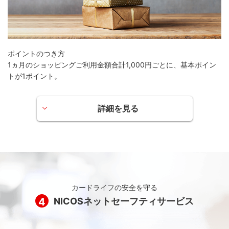
ポイントのつき方
1ヵ月のショッピングご利用金額合計1,000円ごとに、基本ポイン
トが1ポイント。
詳細を見る
優遇特典【わいわいup】
当年度(※)のショッピングご利用金額に応じて、翌年度の基
本ポイント付与率を優遇するサービスです。
毎年2月～翌年1月ご請求分となります。
当年度のご利用金額が100万円以上の場合、翌年度に付与す
カードライフの安全を守る
る基本ポイントが20％up
4
NICOSネットセーフティサービス
当年度のご利用金額が50万円以上100万円未満の場合、翌
年度に付与する基本ポイントが10％up