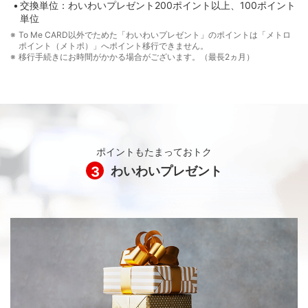
東京メトロのサービス詳細は、東京メトロ To Me CARDの
交換単位：わいわいプレゼント200ポイント以上、100ポイント
ホームページをご確認ください。
単位
To Me CARD以外でためた「わいわいプレゼント」のポイントは「メトロ
東京メトロ To Me CARD
ポイント（メトポ）」へポイント移行できません。
移行手続きにお時間がかかる場合がございます。（最長2ヵ月）
PASMOオートチャージサービス
PASMOを改札機にタッチするだけで自動的にチャージする
サービスです。改札機にタッチしたとき、PASMOの残額が
設定した金額以下なら、あらかじめ設定した金額を自動的
ポイントもたまっておトク
にチャージします。
3
わいわいプレゼント
オートチャージは、PASMOエリアおよび首都圏・仙台・新潟・青
森・盛岡・秋田の各Suicaエリアでの改札入出場時に行われます。
PASMOオートチャージサービスをご利用されるには、記名PASMO
をご用意のうえ、別途「PASMOオートチャージ機能設定申込書」
にてお申し込みが必要です。
PASMOは、株式会社パスモの登録商標です。
PASMOオートチャージサービスは、株式会社パスモが提供するサ
ービスです。
東京メトロのサービス詳細は、東京メトロ To Me CARDの
ホームページをご確認ください。
東京メトロ To Me CARD