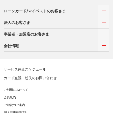
サイトマップ
キャッシング
特典・サービス
お客さまサポート
ローンカード/マイベストのお客さま
選べるお支払方法
サイトマップ
キャッシング
法人のお客さま
お客さまサポート
ご利用・お支払い方法
サイトマップ
事業者・加盟店のお客さま
ご利用・お支払い方法
カードをつくる
各種照会・お手続き
ATMネットワーク
会社情報
借入時残高スライドリボルビング方式
新規契約をご希望のお客さま
特典・サービス
Q&A・お問い合わせ
定額リボルビング(毎月元利定額返済)方式
新規契約をご希望のお客さま
特典・サービス
三菱UFJニコスについて
加盟店契約のあるお客さま
各種照会・お手続き
お取り扱いいただけるカード情報とお支払い情報
三菱UFJニコス ローンカード 各種規約
三菱ＵＦＪカード会員の方
サービス停止スケジュール
三菱UFJニコスについて
割賦販売法における加盟店さまの遵守事項について
新規加盟に関するお問い合わせ
NICOSカード会員の方
カード盗難・紛失のお問い合わせ
企業姿勢・ポリシー
サービス・ソリューション
経営ビジョン・行動規範
法人のお客さま サイトマップ
加盟店規約/その他ご注意事項
®
アメリカン・エキスプレス
・カード 会員限定サービス
企業姿勢・ポリシー
サービス・ソリューション
ごあいさつ
個人情報のお取り扱いに関するお願い
ご利用にあたって
サステナビリティへの取り組み
プラチナ会員さま専用の特別なサービス Platinum
よくあるご質問
コンプライアンス
お問い合わせ
クレジット決済端末機
会社概要
[EC加盟店さまへ] 情報漏えい対策のお願い
Special Service
会員規約
サステナビリティへの取り組み
コーポレートガバナンスについて
各種決済方法
事業内容
[EC加盟店さまへ] 不正ログイン対策のお願い
大規模企業のお客さまだけにご利用いただけるサービス
ニュースリリース
事業者・加盟店のお客さま
サイトマップ
ご融資のご案内
SDGsの達成に向けて
法人向けポータルサイト
情報セキュリティの取り組み
ECサイト向け決済代行サービス（株式会社ペイジェン
財務情報
[EC加盟店さまへ] EMV3Dセキュアの導入について
個人情報保護方針
復興支援活動
ト）