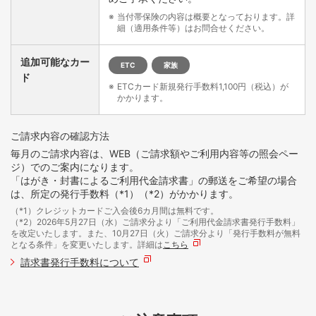
当付帯保険の内容は概要となっております。詳
細（適用条件等）はお問合せください。
追加可能なカー
ETC
家族
ド
ETCカード新規発行手数料1,100円（税込）が
かかります。
ご請求内容の確認方法
毎月のご請求内容は、WEB（ご請求額やご利用内容等の照会ペー
ジ）でのご案内になります。
「はがき・封書によるご利用代金請求書」の郵送をご希望の場合
は、所定の発行手数料（*1）（*2）がかかります。
（*1）クレジットカードご入会後6カ月間は無料です。
（*2）2026年5月27日（水）ご請求分より「ご利用代金請求書発行手数料」
を改定いたします。また、10月27日（火）ご請求分より「発行手数料が無料
となる条件」を変更いたします。詳細は
こちら
請求書発行手数料について