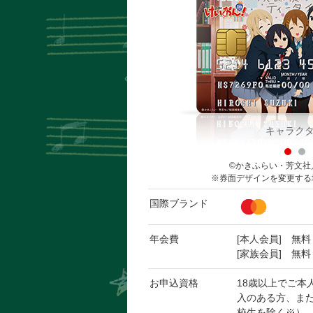
キャラク
©かきふらい・芳文社
※
券面デザインを変更する
国際ブランド
年会費
[本人会員] 無料
[家族会員] 無料
お申込資格
18歳以上でご本
入のある方、また
校生を除く※）