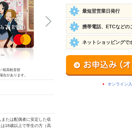
最短翌営業日発行
携帯電話、ETCなどの
ネットショッピングで
ター
楽器
／桜高軽音部
場合があります。
オンライン
人または配偶者に安定した収
は18歳以上で学生の方（高
。