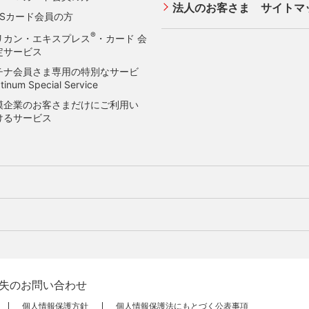
法人のお客さま サイトマ
OSカード会員の方
®
リカン・エキスプレス
・カード 会
定サービス
チナ会員さま専用の特別なサービ
tinum Special Service
模企業のお客さまだけにご利用い
けるサービス
会員サイト
会員サ
ントプログラム
ポイントプログラム
店契約のあるお客さま
サービス・ソリューション
・サービス
特典・サービス
るお支払方法
選べるお支払方法
失のお問い合わせ
姿勢・ポリシー
サステナビリティへの取り
販売法における加盟店さまの遵守
クレジット決済端末機
ッシング
キャッシング
個人情報保護方針
個人情報保護法にもとづく公表事項