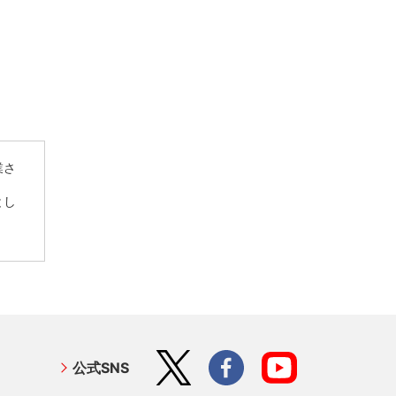
業さ
とし
公式SNS