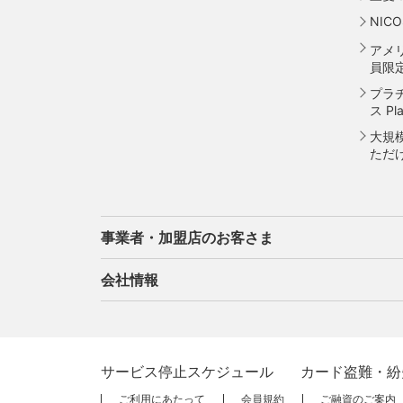
式
追加できるカード・機能
NIC
UnionPay（銀聯）カード
アメ
員限
ETCカード
プラ
家族カード
ス Pla
エクスプレス予約サービス（プラスEX
大規
会員）
ただ
Apple Pay
タッチ決済
事業者・加盟店のお客さま
会員サイト
会社情報
ポイントプログラム
ポイ
新規契約をご希望のお客さま
加盟
特典・サービス
特典
選べるお支払方法
選べ
サービス停止スケジュール
カード盗難・紛
三菱UFJニコスについて
企業
お取り扱いいただけるカード情報とお
割賦
カードローン・キャッシング
キャ
ご利用にあたって
会員規約
ご融資のご案内