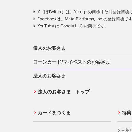
X（旧Twitter）は、X corp.の商標または登録商
Facebookは、Meta Platforms, Inc.の登録商標で
YouTube は Google LLC の商標です。
個人のお客さま
ローンカード/マイベストのお客さま
法人のお客さま
カードをつくる
三菱
法人のお客さま トップ
ご利用・お支払い方法
各種
三菱ＵＦＪカード
お役
三菱ＵＦＪカード ゴールド
ATMネットワーク
カードをつくる
特典
三菱ＵＦＪカード・プラチナ・アメリ
借入時残高スライドリボルビング方式
®
カン・エキスプレス
・カード
定額リボルビング(毎月元利定額返済)方
オンライン入会申し込みの流れ
三菱