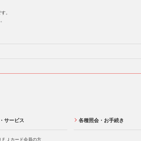
標です。
す。
UFJニコスが選ばれる理由
入会キャンペーン・特典
照会・お手続き
Q&A・お問い合わせ
立ち情報 mycard
お客さまサポート
・サービス
各種照会・お手続き
ＵＦＪカード会員の方