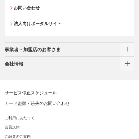
サイトマップ
エクスプレス予約サービス（プラスEX会員）
プラチナ会員さま専用の特別なサービス Platinum
お問い合わせ
Apple Pay
Special Service
会員サイト
タッチ決済
大規模企業のお客さまだけにご利用いただけるサービス
法人向けポータルサイト
ポイントプログラム
会員サイト
特典・サービス
選べるお支払方法
ポイントプログラム
事業者・加盟店のお客さま
カードローン・キャッシング
会員サイト
特典・サービス
会社情報
お客さまサポート
選べるお支払方法
ポイントプログラム
新規契約をご希望のお客さま
サイトマップ
キャッシング
特典・サービス
新規契約をご希望のお客さま
お客さまサポート
選べるお支払方法
三菱UFJニコスについて
加盟店契約のあるお客さま
お取り扱いいただけるカード情報とお支払い情報
サービス停止スケジュール
サイトマップ
キャッシング
三菱UFJニコスについて
割賦販売法における加盟店さまの遵守事項について
新規加盟に関するお問い合わせ
カード盗難・紛失のお問い合わせ
お客さまサポート
企業姿勢・ポリシー
サービス・ソリューション
経営ビジョン・行動規範
加盟店規約/その他ご注意事項
サイトマップ
企業姿勢・ポリシー
サービス・ソリューション
ごあいさつ
個人情報のお取り扱いに関するお願い
ご利用にあたって
サステナビリティへの取り組み
よくあるご質問
コンプライアンス
クレジット決済端末機
会社概要
[EC加盟店さまへ] 情報漏えい対策のお願い
会員規約
サステナビリティへの取り組み
コーポレートガバナンスについて
各種決済方法
事業内容
[EC加盟店さまへ] 不正ログイン対策のお願い
ニュースリリース
事業者・加盟店のお客さま
サイトマップ
ご融資のご案内
SDGsの達成に向けて