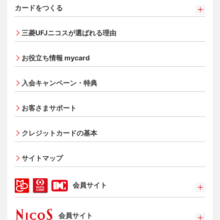
カードをつくる
カードをつくるトップ
三菱UFJニコスが選ばれる理由
三菱ＵＦＪカード
三菱ＵＦＪカード ゴールド
お役立ち情報 mycard
三菱ＵＦＪカード・プラチナ・アメリカン・エキスプレ
®
ス
・カード
入会キャンペーン・特典
オンライン入会申し込みの流れ
追加できるカード・機能
お客さまサポート
UnionPay（銀聯）カード
ETCカード
クレジットカードの基本
家族カード
サイトマップ
エクスプレス予約サービス（プラスEX会員）
Apple Pay
会員サイト
タッチ決済
ポイントプログラム
会員サイト
特典・サービス