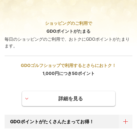
ゴルフ用品の損害：10万円限度
ホールインワン・アルバトロス費用：10万円限度
ゴールドカードの発行が認められない場合には、ゴルファー保険等
ショッピングのご利用で
ゴールドカードのサービスは付帯されません。あらかじめ、ご了承
ください。
GDOポイントがたまる
毎日のショッピングのご利用で、おトクにGDOポイントがたまり
ます。
GDOゴルフショップで利用するとさらにおトク！
1,000円につき50ポイント
詳細を見る
GDOポイントがたまる
世界中のVisaとMasterCard®の加盟店でのお支払いにGDO
GDOポイントがたくさんたまってお得！
カードをご利用いただくと、カード利用ポイントとして、
1,000円につきGDOポイントが3ポイント（0.3％）たまり