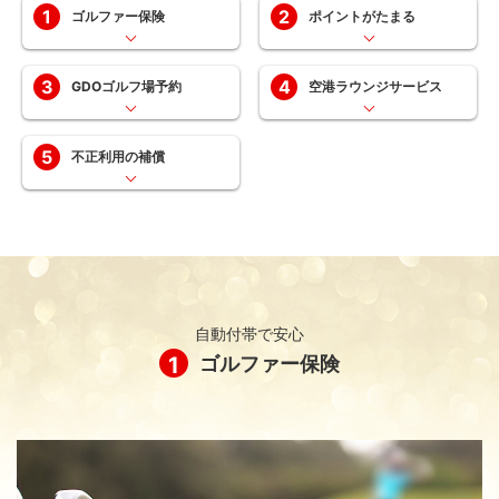
1
2
ゴルファー保険
ポイントがたまる
3
4
GDOゴルフ場予約
空港ラウンジサービス
5
不正利用の補償
自動付帯で安心
1
ゴルファー保険