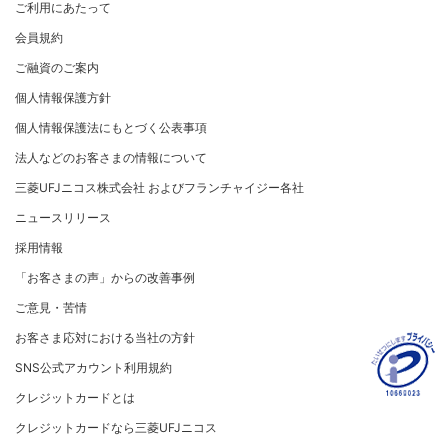
個人情報のお取り扱いに関するお願い
ご利用にあたって
サステナビリティへの取り組み
プラチナ会員さま専用の特別なサービス Platinum
よくあるご質問
コンプライアンス
お問い合わせ
クレジット決済端末機
会社概要
[EC加盟店さまへ] 情報漏えい対策のお願い
Special Service
会員規約
サステナビリティへの取り組み
コーポレートガバナンスについて
各種決済方法
事業内容
[EC加盟店さまへ] 不正ログイン対策のお願い
大規模企業のお客さまだけにご利用いただけるサービス
ニュースリリース
事業者・加盟店のお客さま
サイトマップ
ご融資のご案内
SDGsの達成に向けて
法人向けポータルサイト
情報セキュリティの取り組み
ECサイト向け決済代行サービス（株式会社ペイジェン
財務情報
[EC加盟店さまへ] EMV3Dセキュアの導入について
個人情報保護方針
復興支援活動
ト）
リスク管理
電子公告
採用情報
[対面加盟店さまへ] 不正利用対策のお願い
法人向けポータルサイト
お客さまに寄り添う
個人情報保護法にもとづく公表事項
セキュリティサービス
マネー・ローンダリングおよびテロ資金供与等の対策に
ご契約店舗追加のご案内
関する取り組み
従業員とともに
法人などのお客さまの情報について
お問い合わせ
お取扱種別のご案内
個人情報保護方針
MUFGグループ/サステナビリティサイト
三菱UFJニコス株式会社 およびフランチャイジー各社
売上に関するお手続き
クレジットポリシー
重要なお知らせ
ニュースリリース
売上票・備品のご請求
金融商品販売などの勧誘方針
採用情報
ブランドマークのご利用
会社情報 サイトマップ
お客さま応対における当社の方針
「お客さまの声」からの改善事例
加盟店振込明細WEBサービスのご案内
ご意見・苦情
各種お問い合わせ
お客さま応対における当社の方針
「三菱UFJニコスギフトカード」お取り扱いに関するご
注意点（加盟店さま向け）
SNS公式アカウント利用規約
カード処理時のご注意事項
クレジットカードとは
加盟店さま向けお問い合わせ
クレジットカードなら三菱UFJニコス