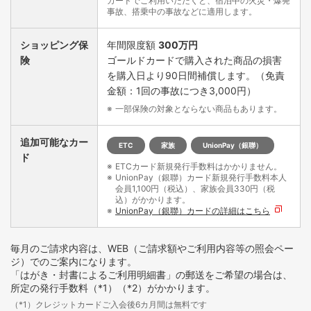
カードでご利用いただくと、宿泊中の火災・爆発
事故、搭乗中の事故などに適用します。
ショッピング保
年間限度額
300万円
険
ゴールドカードで購入された商品の損害
を購入日より90日間補償します。（免責
金額：1回の事故につき3,000円）
一部保険の対象とならない商品もあります。
追加可能なカー
ETC
家族
UnionPay（銀聯）
ド
ETCカード新規発行手数料はかかりません。
UnionPay（銀聯）カード新規発行手数料本人
会員1,100円（税込）、家族会員330円（税
込）がかかります。
UnionPay（銀聯）カードの詳細はこちら
毎月のご請求内容は、WEB（ご請求額やご利用内容等の照会ペー
ジ）でのご案内になります。
「はがき・封書によるご利用明細書」の郵送をご希望の場合は、
所定の発行手数料（*1）（*2）がかかります。
（*1）クレジットカードご入会後6カ月間は無料です