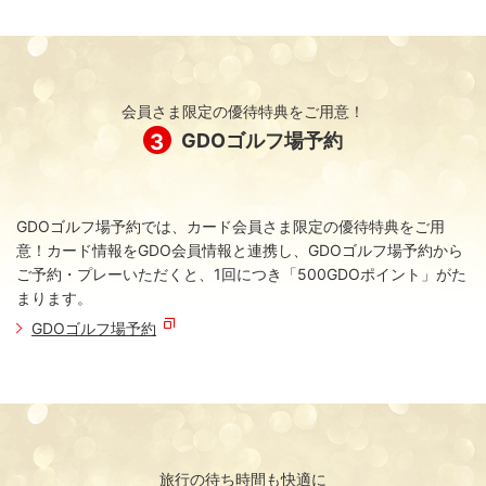
ます！
【GDOポイントの利用方法】
ためたGDOポイントは「1ポイント＝1円」として、付与と
同時に使用可能となります。GDOゴルフショップやGDOゴ
会員さま限定の優待特典をご用意！
ルフ場予約でご利用いただけます。
3
GDOゴルフ場予約
【GDOポイントの確認方法】
GDOホームページ内『MY GDO』にてGDOポイント履歴を
ご確認いただけます。ご利用には『GDOカードWEB登録』
が必要です。
GDOゴルフ場予約では、カード会員さま限定の優待特典をご用
MY GDO
意！カード情報をGDO会員情報と連携し、GDOゴルフ場予約から
ご予約・プレーいただくと、1回につき「500GDOポイント」がた
【GDOポイントの有効期間】
まります。
最新のポイント付与日から起算して1年間とします。
GDOゴルフ場予約
GDOゴルフショップで利用するとさらにお
トク！
GDOゴルフショップでのお支払時にGDOカードをご利用い
ただくと、1,000円につき50ポイント（5％）たまります。
旅行の待ち時間も快適に