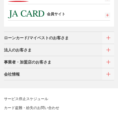
選べるお支払方法
ポイントプログラム
カードローン・キャッシング
会員サイト
特典・サービス
お客さまサポート
選べるお支払方法
ポイントプログラム
サイトマップ
キャッシング
特典・サービス
お客さまサポート
ローンカード/マイベストのお客さま
選べるお支払方法
サイトマップ
キャッシング
法人のお客さま
お客さまサポート
ご利用・お支払い方法
サイトマップ
事業者・加盟店のお客さま
ご利用・お支払い方法
カードをつくる
各種照会・お手続き
ATMネットワーク
会社情報
借入時残高スライドリボルビング方式
新規契約をご希望のお客さま
特典・サービス
Q&A・お問い合わせ
定額リボルビング(毎月元利定額返済)方式
新規契約をご希望のお客さま
特典・サービス
三菱UFJニコスについて
加盟店契約のあるお客さま
各種照会・お手続き
お取り扱いいただけるカード情報とお支払い情報
三菱UFJニコス ローンカード 各種規約
三菱ＵＦＪカード会員の方
サービス停止スケジュール
三菱UFJニコスについて
割賦販売法における加盟店さまの遵守事項について
新規加盟に関するお問い合わせ
NICOSカード会員の方
カード盗難・紛失のお問い合わせ
企業姿勢・ポリシー
サービス・ソリューション
経営ビジョン・行動規範
法人のお客さま サイトマップ
加盟店規約/その他ご注意事項
®
アメリカン・エキスプレス
・カード 会員限定サービス
企業姿勢・ポリシー
サービス・ソリューション
ごあいさつ