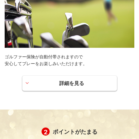
ゴルファー保険が自動付帯されますので
安心してプレーをお楽しみいただけます。
詳細を見る
第三者に対する賠償：最高1億円
ご自身の傷害（死亡・後遺障害）：最高500万円
ご自身の傷害（入院（日額））：7,500円
ご自身の傷害（手術保険金）：入院保険金日額の10倍
（入院中の手術）または5倍（入院中以外の手術）の額
2
ポイントがたまる
ご自身の傷害（通院（日額））：5,000円