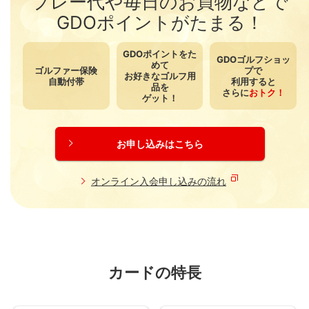
プレー代や毎日のお買物などで
GDOポイントがたまる！
GDOポイントをた
GDOゴルフショッ
めて
ゴルファー保険
プで
お好きなゴルフ用
自動付帯
利用すると
品を
さらに
おトク！
ゲット！
お申し込みはこちら
オンライン入会申し込みの流れ
カードの特長