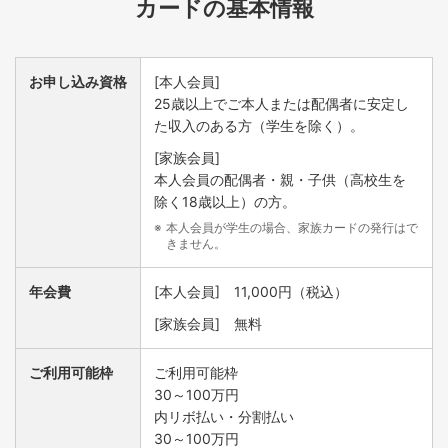
カードの基本情報
国内旅行傷害保険サービス
お申し込み資格
[本人会員]
国内旅行時にJAゴールドカードで特定の旅行費用を事前に
25歳以上でご本人または配偶者に安定し
お支払いいただくと、航空機事故をはじめ、ホテルの火災
た収入のある方（学生を除く）。
などによる傷害事故を補償します。
[家族会員]
国内旅行傷害保険サービス（利用付帯）
本人会員の配偶者・親・子供（高校生を
除く18歳以上）の方。
本人会員が学生の場合、家族カードの発行はで
きません。
年会費
[本人会員] 11,000円（税込）
[家族会員] 無料
ご利用可能枠
ご利用可能枠
30～100万円
内リボ払い・分割払い
30～100万円