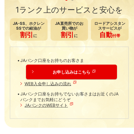
1ランク上のサービスと安心を
JA-SS、ホクレン
JA直売所での
お
ロードアシスタン
SSでの
給油が
買い物が
ス
サービスが
割引
割引
自動
に
に
付帯
JAバンク口座をお持ちのお客さま
お申し込みはこちら
WEB入会申し込みの流れ
JAバンク口座をお持ちでないお客さまはお近くのJA
バンクまでお気軽にどうぞ
JAバンクのWEBサイト