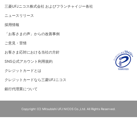
お取扱種別のご案内
個人情報保護方針
MUFGグループ/サステナビリティサイト
三菱UFJニコス株式会社 およびフランチャイジー各社
売上に関するお手続き
クレジットポリシー
重要なお知らせ
ニュースリリース
売上票・備品のご請求
金融商品販売などの勧誘方針
採用情報
ブランドマークのご利用
会社情報 サイトマップ
お客さま応対における当社の方針
「お客さまの声」からの改善事例
加盟店振込明細WEBサービスのご案内
ご意見・苦情
各種お問い合わせ
お客さま応対における当社の方針
「三菱UFJニコスギフトカード」お取り扱いに関するご
注意点（加盟店さま向け）
SNS公式アカウント利用規約
カード処理時のご注意事項
クレジットカードとは
加盟店さま向けお問い合わせ
クレジットカードなら三菱UFJニコス
銀行代理業について
Copyright (C) Mitsubishi UFJ NICOS Co.,Ltd. All Rights Reserved.