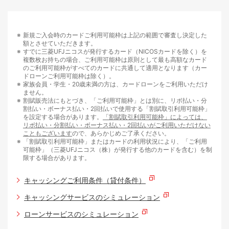
新規ご入会時のカードご利用可能枠は上記の範囲で審査し決定した
額とさせていただきます。
すでに三菱UFJニコスが発行するカード（NICOSカードを除く）を
複数枚お持ちの場合、ご利用可能枠は原則として最も高額なカード
のご利用可能枠がすべてのカードに共通して適用となります（カー
ドローンご利用可能枠は除く）。
家族会員・学生・20歳未満の方は、カードローンをご利用いただけ
ません。
割賦販売法にもとづき、「ご利用可能枠」とは別に、リボ払い・分
割払い・ボーナス払い・2回払いで使用する「割賦取引利用可能枠」
を設定する場合があります。
「割賦取引利用可能枠」によっては、
リボ払い・分割払い・ボーナス払い・2回払いがご利用いただけない
こともございます
ので、あらかじめご了承ください。
「割賦取引利用可能枠」またはカードの利用状況により、「ご利用
可能枠」（三菱UFJニコス（株）が発行する他のカードを含む）を制
限する場合があります。
キャッシングご利用条件（貸付条件）
キャッシングサービスのシミュレーション
ローンサービスのシミュレーション