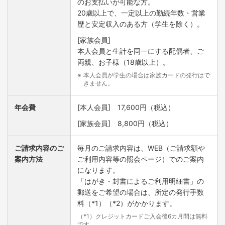
のお支払いが可能な方。
20歳以上で、一定以上の勤続年数・営業
歴と安定収入のある方（学生を除く）。
[家族会員]
本人会員と生計を同一にする配偶者、ご
両親、お子様（18歳以上）。
本人会員が学生の場合は家族カードの発行はで
きません。
年会費
[本人会員] 17,600円（税込）
[家族会員] 8,800円（税込）
ご請求内容の
ご
毎月のご請求内容は、WEB（ご請求額や
案内方法
ご利用内容等の照会ページ）でのご案内
になります。
「はがき・封書によるご利用明細書」の
郵送をご希望の場合は、所定の発行手数
料（*1）（*2）がかかります。
（*1）クレジットカードご入会後6カ月間は無料
です。