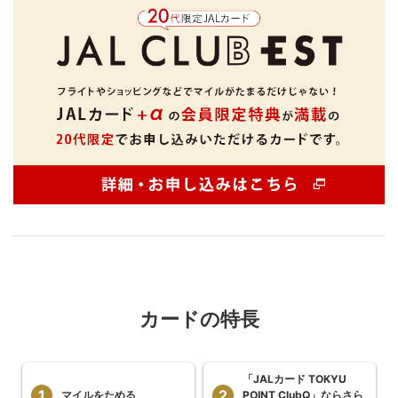
カードの特長
「JALカード TOKYU
1
2
マイルをためる
POINT ClubQ」ならさら