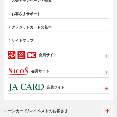
入会キャンペーン・特典
オンライン入会申し込みの流れ
追加できるカード・機能
お客さまサポート
UnionPay（銀聯）カード
ETCカード
クレジットカードの基本
家族カード
サイトマップ
エクスプレス予約サービス（プラスEX会員）
Apple Pay
会員サイト
タッチ決済
ポイントプログラム
会員サイト
特典・サービス
選べるお支払方法
ポイントプログラム
カードローン・キャッシング
会員サイト
特典・サービス
お客さまサポート
選べるお支払方法
ポイントプログラム
サイトマップ
キャッシング
特典・サービス
お客さまサポート
ローンカード/マイベストのお客さま
選べるお支払方法