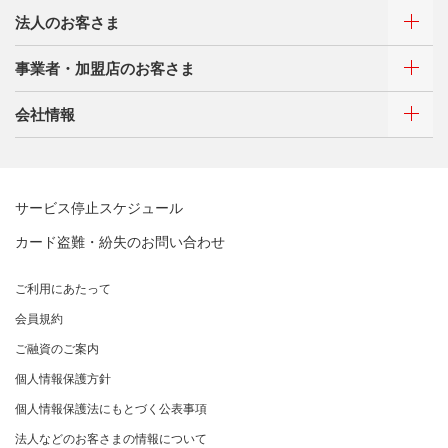
サイトマップ
キャッシング
法人のお客さま
お客さまサポート
ご利用・お支払い方法
サイトマップ
事業者・加盟店のお客さま
ご利用・お支払い方法
カードをつくる
各種照会・お手続き
ATMネットワーク
会社情報
借入時残高スライドリボルビング方式
新規契約をご希望のお客さま
特典・サービス
Q&A・お問い合わせ
定額リボルビング(毎月元利定額返済)方式
新規契約をご希望のお客さま
特典・サービス
三菱UFJニコスについて
加盟店契約のあるお客さま
各種照会・お手続き
お取り扱いいただけるカード情報とお支払い情報
三菱UFJニコス ローンカード 各種規約
三菱ＵＦＪカード会員の方
サービス停止スケジュール
三菱UFJニコスについて
割賦販売法における加盟店さまの遵守事項について
新規加盟に関するお問い合わせ
NICOSカード会員の方
カード盗難・紛失のお問い合わせ
企業姿勢・ポリシー
サービス・ソリューション
経営ビジョン・行動規範
法人のお客さま サイトマップ
加盟店規約/その他ご注意事項
®
アメリカン・エキスプレス
・カード 会員限定サービス
企業姿勢・ポリシー
サービス・ソリューション
ごあいさつ
個人情報のお取り扱いに関するお願い
ご利用にあたって
サステナビリティへの取り組み
プラチナ会員さま専用の特別なサービス Platinum
よくあるご質問
コンプライアンス
お問い合わせ
クレジット決済端末機
会社概要
[EC加盟店さまへ] 情報漏えい対策のお願い
Special Service
会員規約
サステナビリティへの取り組み
コーポレートガバナンスについて
各種決済方法
事業内容
[EC加盟店さまへ] 不正ログイン対策のお願い
大規模企業のお客さまだけにご利用いただけるサービス
ニュースリリース
事業者・加盟店のお客さま
サイトマップ
ご融資のご案内
SDGsの達成に向けて
法人向けポータルサイト
情報セキュリティの取り組み
ECサイト向け決済代行サービス（株式会社ペイジェン
財務情報
[EC加盟店さまへ] EMV3Dセキュアの導入について
個人情報保護方針
復興支援活動
ト）
リスク管理
電子公告
採用情報
[対面加盟店さまへ] 不正利用対策のお願い
法人向けポータルサイト
お客さまに寄り添う
個人情報保護法にもとづく公表事項
セキュリティサービス
マネー・ローンダリングおよびテロ資金供与等の対策に
ご契約店舗追加のご案内
関する取り組み
従業員とともに
法人などのお客さまの情報について
お問い合わせ