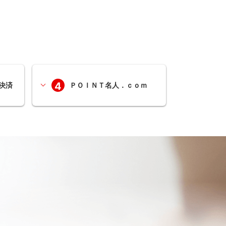
4
決済
ＰＯＩＮＴ名人．ｃｏｍ