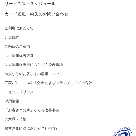
各種照会・お手続き
お取り扱いいただけるカード情報とお支払い情報
三菱UFJニコス ローンカード 各種規約
三菱ＵＦＪカード会員の方
サービス停止スケジュール
三菱UFJニコスについて
割賦販売法における加盟店さまの遵守事項について
新規加盟に関するお問い合わせ
NICOSカード会員の方
カード盗難・紛失のお問い合わせ
企業姿勢・ポリシー
サービス・ソリューション
経営ビジョン・行動規範
法人のお客さま サイトマップ
加盟店規約/その他ご注意事項
®
アメリカン・エキスプレス
・カード 会員限定サービス
企業姿勢・ポリシー
サービス・ソリューション
ごあいさつ
個人情報のお取り扱いに関するお願い
ご利用にあたって
サステナビリティへの取り組み
プラチナ会員さま専用の特別なサービス Platinum
よくあるご質問
コンプライアンス
お問い合わせ
クレジット決済端末機
会社概要
[EC加盟店さまへ] 情報漏えい対策のお願い
Special Service
会員規約
サステナビリティへの取り組み
コーポレートガバナンスについて
各種決済方法
事業内容
[EC加盟店さまへ] 不正ログイン対策のお願い
大規模企業のお客さまだけにご利用いただけるサービス
ニュースリリース
事業者・加盟店のお客さま
サイトマップ
ご融資のご案内
SDGsの達成に向けて
法人向けポータルサイト
情報セキュリティの取り組み
ECサイト向け決済代行サービス（株式会社ペイジェン
財務情報
[EC加盟店さまへ] EMV3Dセキュアの導入について
個人情報保護方針
復興支援活動
ト）
リスク管理
電子公告
採用情報
[対面加盟店さまへ] 不正利用対策のお願い
法人向けポータルサイト
お客さまに寄り添う
個人情報保護法にもとづく公表事項
セキュリティサービス
マネー・ローンダリングおよびテロ資金供与等の対策に
ご契約店舗追加のご案内
関する取り組み
従業員とともに
法人などのお客さまの情報について
お問い合わせ
お取扱種別のご案内
個人情報保護方針
MUFGグループ/サステナビリティサイト
三菱UFJニコス株式会社 およびフランチャイジー各社
売上に関するお手続き
クレジットポリシー
重要なお知らせ
ニュースリリース
売上票・備品のご請求
金融商品販売などの勧誘方針
採用情報
ブランドマークのご利用
会社情報 サイトマップ
お客さま応対における当社の方針
「お客さまの声」からの改善事例
加盟店振込明細WEBサービスのご案内
ご意見・苦情
各種お問い合わせ
お客さま応対における当社の方針
「三菱UFJニコスギフトカード」お取り扱いに関するご