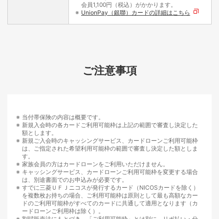
会員1,100円（税込）がかかります。
UnionPay（銀聯）カードの詳細はこちら
ご注意事項
当付帯保険の内容は概要です。
新規入会時の各カードご利用可能枠は上記の範囲で審査し決定した
額とします。
新規ご入会時のキャッシングサービス、カードローンご利用可能枠
は、ご指定された希望利用可能枠の範囲で審査し決定した額としま
す。
家族会員の方はカードローンをご利用いただけません。
キャッシングサービス、カードローンご利用可能枠を変更する場合
は、別途書面でのお申込みが必要です。
すでに三菱ＵＦＪニコスが発行するカード（NICOSカードを除く）
を複数枚お持ちの場合、ご利用可能枠は原則として最も高額なカー
ドのご利用可能枠がすべてのカードに共通して適用となります（カ
ードローンご利用枠は除く）。
割賦販売法にもとづき、「ご利用可能枠」とは別に、リボ払い・分