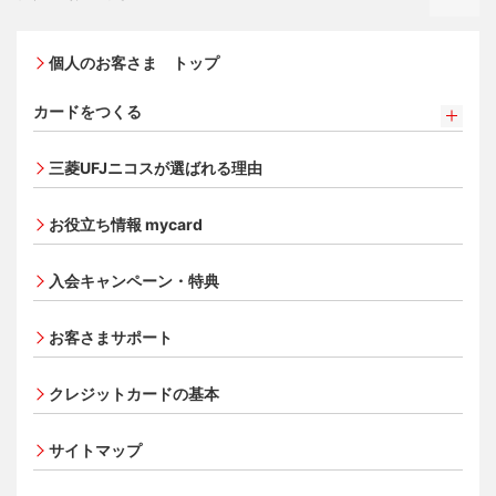
個人のお客さま トップ
カードをつくる
カードをつくるトップ
三菱UFJニコスが選ばれる理由
三菱ＵＦＪカード
三菱ＵＦＪカード ゴールド
お役立ち情報 mycard
三菱ＵＦＪカード・プラチナ・アメリカン・エキスプレ
®
ス
・カード
入会キャンペーン・特典
オンライン入会申し込みの流れ
追加できるカード・機能
お客さまサポート
UnionPay（銀聯）カード
ETCカード
クレジットカードの基本
家族カード
サイトマップ
エクスプレス予約サービス（プラスEX会員）
Apple Pay