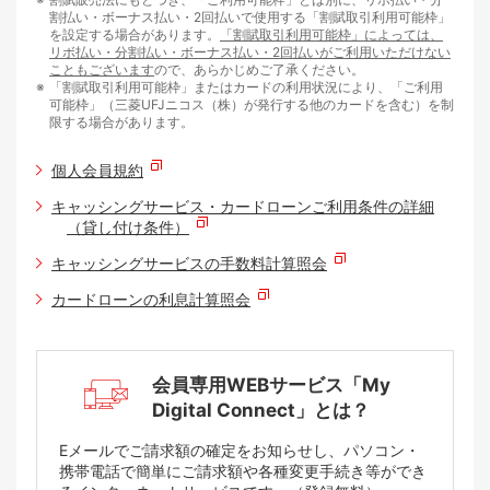
割払い・ボーナス払い・2回払いで使用する「割賦取引利用可能枠」
を設定する場合があります。
「割賦取引利用可能枠」によっては、
リボ払い・分割払い・ボーナス払い・2回払いがご利用いただけない
こともございます
ので、あらかじめご了承ください。
「割賦取引利用可能枠」またはカードの利用状況により、「ご利用
可能枠」（三菱UFJニコス（株）が発行する他のカードを含む）を制
限する場合があります。
個人会員規約
キャッシングサービス・カードローンご利用条件の詳細
（貸し付け条件）
キャッシングサービスの手数料計算照会
カードローンの利息計算照会
会員専用WEBサービス「My
Digital Connect」とは？
Eメールでご請求額の確定をお知らせし、パソコン・
携帯電話で簡単にご請求額や各種変更手続き等ができ