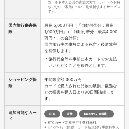
ゴールド本人会員の家族の方で、カードをお持
ちでないご家族について別途補償するサービス
です。
国内旅行傷害保
最高 5,000万円（「自動付帯分：最高
険
1,000万円」+「利用付帯分：最高4,000
万円＊」の合計額）
国内旅行中の事故による死亡・後遺障害
を補償します。
＊旅行代金等を事前に本カードでお支払
いいただくことを条件とします。
ショッピング保
年間限度額 300万円
険
カードで購入された品物の破損、盗難な
どの損害を購入日より90日間補償しま
す。
追加可能なカー
ETC
家族
UnionPay（銀聯）
ド
ETCカード新規発行手数料無料。
UnionPay（銀聯）カード新規発行手数料本人