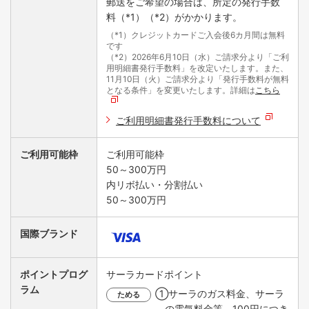
郵送をご希望の場合は、所定の発行手数
料（*1）（*2）がかかります。
（*1）クレジットカードご入会後6カ月間は無料
です
（*2）2026年6月10日（水）ご請求分より「ご利
用明細書発行手数料」を改定いたします。また、
11月10日（火）ご請求分より「発行手数料が無料
となる条件」を変更いたします。詳細は
こちら
ご利用明細書発行手数料について
ご利用可能枠
ご利用可能枠
50～300万円
内リボ払い・分割払い
50～300万円
国際ブランド
ポイントプログ
サーラカードポイント
ラム
①サーラのガス料金、サーラ
ためる
の電気料金等 100円につき