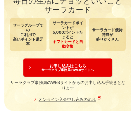
毎日の生活にチョッといいこと
サーラカード
サーラカードポイ
サーラグループで
ントが
の
サーラカード優待
5,000ポイントた
ご利用で
特典が
まると
高いポイント還元
盛りだくさん
ギフトカードと自
率
動交換
お申し込みはこちら
サーラクラブ事務局のWEBサイトへ
サーラクラブ事務局のWEBサイトからのお申し込み手続きとな
ります
オンライン入会申し込みの流れ