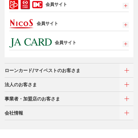
会員サイト
タッチ決済
ポイントプログラム
会員サイト
特典・サービス
選べるお支払方法
ポイントプログラム
カードローン・キャッシング
会員サイト
特典・サービス
お客さまサポート
選べるお支払方法
ポイントプログラム
サイトマップ
キャッシング
特典・サービス
お客さまサポート
ローンカード/マイベストのお客さま
選べるお支払方法
サイトマップ
キャッシング
法人のお客さま
お客さまサポート
ご利用・お支払い方法
サイトマップ
事業者・加盟店のお客さま
ご利用・お支払い方法
カードをつくる
各種照会・お手続き
ATMネットワーク
会社情報
借入時残高スライドリボルビング方式
新規契約をご希望のお客さま
特典・サービス
Q&A・お問い合わせ
定額リボルビング(毎月元利定額返済)方式
新規契約をご希望のお客さま
特典・サービス
三菱UFJニコスについて
加盟店契約のあるお客さま