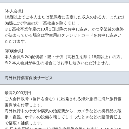
[本人会員]
18歳以上でご本人または配偶者に安定した収入のある方、または1
8歳以上で学生の方（高校生を除く※1）。
※1 高校卒業年度の10月1日以降のお申し込み、かつ卒業後の進路
が決まっている場合は学生用のクレジットカードをお申し込みい
ただけます。
[家族会員]
本人会員※2の配偶者・親・子供（高校生を除く18歳以上）の方。
※2 本人会員が学生の場合にはお申し込みいただけません。
海外旅行傷害保険
サービス
最高2,000万円
ご入会日以降（当日を含む）に出発される海外旅行に海外旅行傷
害保険を付帯します。
海外旅行中のケガや病気の治療費から、カメラなどの携行品の破
損・盗難、ホテルの設備を壊してしまったときなどの賠償責任ま
で幅広く補償します。
日本出国前に本カードで海外旅行代金等をお支払いいただいた