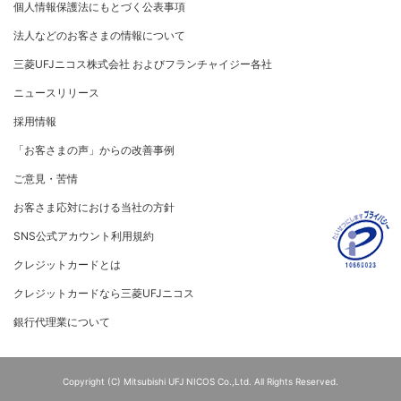
[対面加盟店さまへ] 不正利用対策のお願い
個人情報保護法にもとづく公表事項
お客さまに寄り添う
セキュリティサービス
マネー・ローンダリングおよびテロ資金供与等の対策に
ご契約店舗追加のご案内
関する取り組み
法人などのお客さまの情報について
従業員とともに
お問い合わせ
お取扱種別のご案内
個人情報保護方針
MUFGグループ/サステナビリティサイト
三菱UFJニコス株式会社 およびフランチャイジー各社
売上に関するお手続き
重要なお知らせ
クレジットポリシー
ニュースリリース
売上票・備品のご請求
金融商品販売などの勧誘方針
採用情報
会社情報 サイトマップ
ブランドマークのご利用
お客さま応対における当社の方針
「お客さまの声」からの改善事例
加盟店振込明細WEBサービスのご案内
ご意見・苦情
各種お問い合わせ
お客さま応対における当社の方針
「三菱UFJニコスギフトカード」お取り扱いに関するご
SNS公式アカウント利用規約
注意点（加盟店さま向け）
クレジットカードとは
カード処理時のご注意事項
クレジットカードなら三菱UFJニコス
加盟店さま向けお問い合わせ
銀行代理業について
Copyright (C) Mitsubishi UFJ NICOS Co.,Ltd. All Rights Reserved.