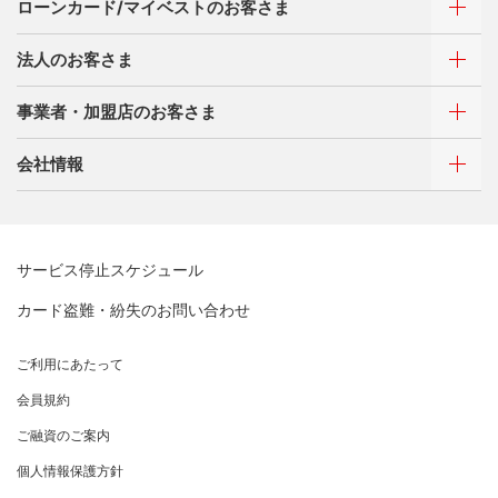
ローンカード/マイベストのお客さま
お客さまサポート
選べるお支払方法
サイトマップ
キャッシング
法人のお客さま
お客さまサポート
ご利用・お支払い方法
事業者・加盟店のお客さま
サイトマップ
ご利用・お支払い方法
カードをつくる
各種照会・お手続き
会社情報
ATMネットワーク
借入時残高スライドリボルビング方式
新規契約をご希望のお客さま
特典・サービス
Q&A・お問い合わせ
定額リボルビング(毎月元利定額返済)方式
新規契約をご希望のお客さま
特典・サービス
三菱UFJニコスについて
加盟店契約のあるお客さま
各種照会・お手続き
お取り扱いいただけるカード情報とお支払い情報
サービス停止スケジュール
三菱UFJニコス ローンカード 各種規約
三菱ＵＦＪカード会員の方
三菱UFJニコスについて
割賦販売法における加盟店さまの遵守事項について
新規加盟に関するお問い合わせ
カード盗難・紛失のお問い合わせ
NICOSカード会員の方
企業姿勢・ポリシー
サービス・ソリューション
経営ビジョン・行動規範
法人のお客さま サイトマップ
加盟店規約/その他ご注意事項
®
アメリカン・エキスプレス
・カード 会員限定サービス
企業姿勢・ポリシー
サービス・ソリューション
ごあいさつ
個人情報のお取り扱いに関するお願い
ご利用にあたって
サステナビリティへの取り組み
よくあるご質問
プラチナ会員さま専用の特別なサービス Platinum Speci
コンプライアンス
お問い合わせ
クレジット決済端末機
会社概要
[EC加盟店さまへ] 情報漏えい対策のお願い
会員規約
al Service
サステナビリティへの取り組み
コーポレートガバナンスについて
各種決済方法
事業内容
ニュースリリース
[EC加盟店さまへ] 不正ログイン対策のお願い
ご融資のご案内
事業者・加盟店のお客さま
サイトマップ
大規模企業のお客さまだけにご利用いただけるサービス
SDGsの達成に向けて
法人向けポータルサイト
情報セキュリティの取り組み
ECサイト向け決済代行サービス（株式会社ペイジェン
財務情報
[EC加盟店さまへ] EMV3Dセキュアの導入について
個人情報保護方針
復興支援活動
ト）
リスク管理
採用情報
電子公告
法人向けポータルサイト