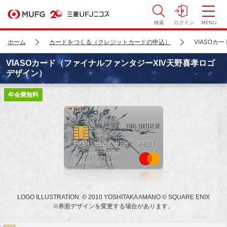
検索
ログイン
MENU
ホーム
カードをつくる（クレジットカードの申込）
VIASOカ
VIASOカード（ファイナルファンタジーXIV天野喜孝ロゴ
デザイン）
年会費無料
LOGO ILLUSTRATION: © 2010 YOSHITAKA AMANO © SQUARE ENIX
※
券面デザインを変更する場合があります。