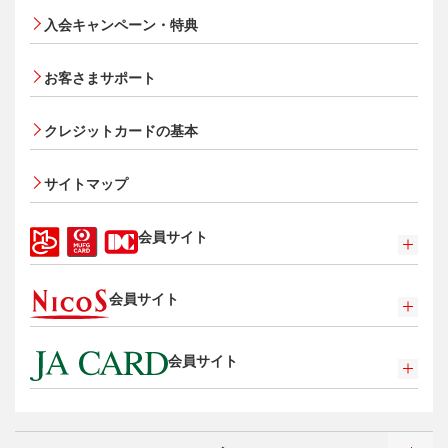
®
ス
・カード
入会キャンペーン・特典
オンライン入会申し込みの流れ
追加できるカード・機能
お客さまサポート
UnionPay（銀聯）カード
クレジットカードの基本
ETCカード
家族カード
サイトマップ
エクスプレス予約サービス（プラスEX会員）
Apple Pay
会員サイト
タッチ決済
ポイントプログラム
会員サイト
特典・サービス
選べるお支払方法
ポイントプログラム
会員サイト
カードローン・キャッシング
特典・サービス
お客さまサポート
選べるお支払方法
ポイントプログラム
サイトマップ
キャッシング
特典・サービス