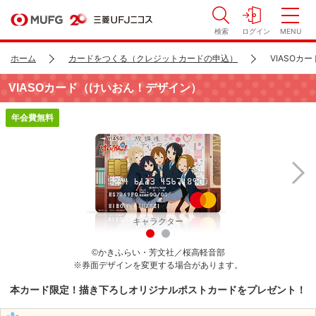
検索
ログイン
MENU
ホーム
カードをつくる（クレジットカードの申込）
VIASOカ
VIASOカード（けいおん！デザイン）
年会費無料
キャラクター
©かきふらい・芳文社／桜高軽音部
※
券面デザインを変更する場合があります。
本カード限定！描き下ろしオリジナルポストカードをプレゼント！