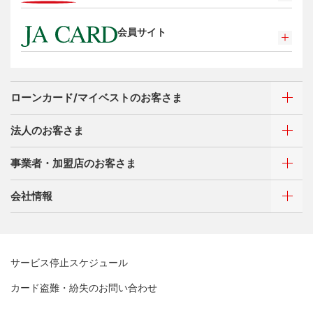
選べるお支払方法
ポイントプログラム
会員サイト
カードローン・キャッシング
特典・サービス
お客さまサポート
選べるお支払方法
ポイントプログラム
サイトマップ
キャッシング
特典・サービス
ローンカード/マイベストのお客さま
お客さまサポート
選べるお支払方法
サイトマップ
キャッシング
法人のお客さま
お客さまサポート
ご利用・お支払い方法
事業者・加盟店のお客さま
サイトマップ
ご利用・お支払い方法
カードをつくる
各種照会・お手続き
会社情報
ATMネットワーク
借入時残高スライドリボルビング方式
新規契約をご希望のお客さま
特典・サービス
Q&A・お問い合わせ
定額リボルビング(毎月元利定額返済)方式
新規契約をご希望のお客さま
特典・サービス
三菱UFJニコスについて
加盟店契約のあるお客さま
各種照会・お手続き
お取り扱いいただけるカード情報とお支払い情報
サービス停止スケジュール
三菱UFJニコス ローンカード 各種規約
三菱ＵＦＪカード会員の方
三菱UFJニコスについて
割賦販売法における加盟店さまの遵守事項について
新規加盟に関するお問い合わせ
カード盗難・紛失のお問い合わせ
NICOSカード会員の方
企業姿勢・ポリシー
サービス・ソリューション
経営ビジョン・行動規範
法人のお客さま サイトマップ
加盟店規約/その他ご注意事項
®
アメリカン・エキスプレス
・カード 会員限定サービス
企業姿勢・ポリシー