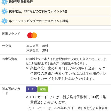
最短翌営業日発行
携帯電話、ETCなどのご利用でポイント2倍
ネットショッピングでボーナスポイント獲得
国際ブランド
年会費
[本人会員] 無料
[家族会員] 無料
お申込資格
18歳以上でご本人または配偶者に安定した収入のある方、ま
たは18歳以上で学生の方（高校生を除く※）。
高校卒業年度の10月1日以降のお申し込み、かつ
卒業後の進路が決まっている場合は学生用のクレ
ジットカードをお申し込みいただけます。
追加可能なカ
ETC
家族
ード
ETCカード（*）は、新規発行手数料1,100円（消
費税込）がかかります。
（*）ETCカードは、2026年10月1日（木）発行分より新規発