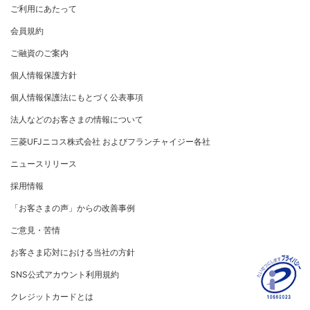
サービス・ソリューション
ごあいさつ
個人情報のお取り扱いに関するお願い
ご利用にあたって
サステナビリティへの取り組み
よくあるご質問
プラチナ会員さま専用の特別なサービス Platinum Speci
コンプライアンス
お問い合わせ
クレジット決済端末機
会社概要
[EC加盟店さまへ] 情報漏えい対策のお願い
会員規約
al Service
サステナビリティへの取り組み
コーポレートガバナンスについて
各種決済方法
事業内容
ニュースリリース
[EC加盟店さまへ] 不正ログイン対策のお願い
ご融資のご案内
事業者・加盟店のお客さま
サイトマップ
大規模企業のお客さまだけにご利用いただけるサービス
SDGsの達成に向けて
法人向けポータルサイト
情報セキュリティの取り組み
ECサイト向け決済代行サービス（株式会社ペイジェン
財務情報
[EC加盟店さまへ] EMV3Dセキュアの導入について
個人情報保護方針
復興支援活動
ト）
リスク管理
採用情報
電子公告
法人向けポータルサイト
[対面加盟店さまへ] 不正利用対策のお願い
個人情報保護法にもとづく公表事項
お客さまに寄り添う
セキュリティサービス
マネー・ローンダリングおよびテロ資金供与等の対策に
ご契約店舗追加のご案内
関する取り組み
法人などのお客さまの情報について
従業員とともに
お問い合わせ
お取扱種別のご案内
個人情報保護方針
MUFGグループ/サステナビリティサイト
三菱UFJニコス株式会社 およびフランチャイジー各社
売上に関するお手続き
重要なお知らせ
クレジットポリシー
ニュースリリース
売上票・備品のご請求
金融商品販売などの勧誘方針
採用情報
会社情報 サイトマップ
ブランドマークのご利用
お客さま応対における当社の方針
「お客さまの声」からの改善事例
加盟店振込明細WEBサービスのご案内
ご意見・苦情
各種お問い合わせ
お客さま応対における当社の方針
「三菱UFJニコスギフトカード」お取り扱いに関するご
SNS公式アカウント利用規約
注意点（加盟店さま向け）
クレジットカードとは
カード処理時のご注意事項