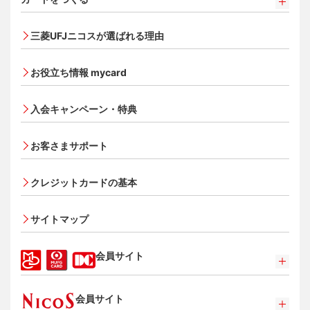
カードをつくるトップ
三菱UFJニコスが選ばれる理由
三菱ＵＦＪカード
三菱ＵＦＪカード ゴールド
お役立ち情報 mycard
三菱ＵＦＪカード・プラチナ・アメリカン・エキスプレ
®
ス
・カード
入会キャンペーン・特典
オンライン入会申し込みの流れ
追加できるカード・機能
お客さまサポート
UnionPay（銀聯）カード
クレジットカードの基本
ETCカード
家族カード
サイトマップ
エクスプレス予約サービス（プラスEX会員）
Apple Pay
会員サイト
タッチ決済
ポイントプログラム
会員サイト
特典・サービス