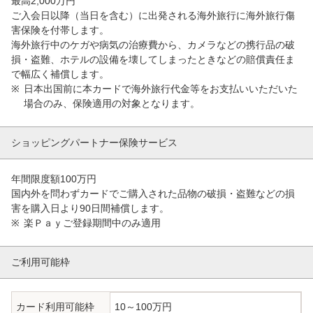
最高2,000万円
ご入会日以降（当日を含む）に出発される海外旅行に海外旅行傷
害保険を付帯します。
海外旅行中のケガや病気の治療費から、カメラなどの携行品の破
損・盗難、ホテルの設備を壊してしまったときなどの賠償責任ま
で幅広く補償します。
日本出国前に本カードで海外旅行代金等をお支払いいただいた
場合のみ、保険適用の対象となります。
ショッピングパートナー
保険サービス
年間限度額100万円
国内外を問わずカードでご購入された品物の破損・盗難などの損
害を購入日より90日間補償します。
楽Ｐａｙご登録期間中のみ適用
ご利用可能枠
カード利用可能枠
10～100万円