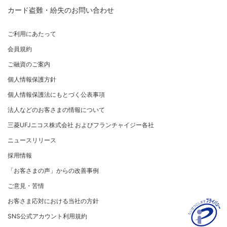
割賦販売法における加盟店さまの遵守事項について
新規加盟に関するお問い合わせ
カード盗難・紛失のお問い合わせ
お客さまサポート
企業姿勢・ポリシー
サービス・ソリューション
経営ビジョン・行動規範
加盟店規約/その他ご注意事項
サイトマップ
企業姿勢・ポリシー
サービス・ソリューション
ごあいさつ
個人情報のお取り扱いに関するお願い
ご利用にあたって
サステナビリティへの取り組み
よくあるご質問
コンプライアンス
クレジット決済端末機
会社概要
[EC加盟店さまへ] 情報漏えい対策のお願い
会員規約
サステナビリティへの取り組み
コーポレートガバナンスについて
各種決済方法
事業内容
[EC加盟店さまへ] 不正ログイン対策のお願い
ニュースリリース
事業者・加盟店のお客さま
サイトマップ
ご融資のご案内
SDGsの達成に向けて
情報セキュリティの取り組み
ECサイト向け決済代行サービス（株式会社ペイジェン
財務情報
[EC加盟店さまへ] EMV3Dセキュアの導入について
個人情報保護方針
復興支援活動
ト）
リスク管理
電子公告
採用情報
[対面加盟店さまへ] 不正利用対策のお願い
法人向けポータルサイト
お客さまに寄り添う
個人情報保護法にもとづく公表事項
セキュリティサービス
マネー・ローンダリングおよびテロ資金供与等の対策に
ご契約店舗追加のご案内
関する取り組み
従業員とともに
法人などのお客さまの情報について
お問い合わせ
お取扱種別のご案内
個人情報保護方針
MUFGグループ/サステナビリティサイト
三菱UFJニコス株式会社 およびフランチャイジー各社
売上に関するお手続き
クレジットポリシー
重要なお知らせ
ニュースリリース
売上票・備品のご請求
金融商品販売などの勧誘方針
採用情報
ブランドマークのご利用
会社情報 サイトマップ
お客さま応対における当社の方針
「お客さまの声」からの改善事例
加盟店振込明細WEBサービスのご案内
ご意見・苦情
各種お問い合わせ
お客さま応対における当社の方針
「三菱UFJニコスギフトカード」お取り扱いに関するご
注意点（加盟店さま向け）
SNS公式アカウント利用規約