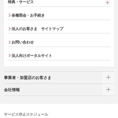
特典・サービス
追加できるカード・機能
三菱UFJニコス ローンカード 各種規約
特典・サービス
お客さまサポート
UnionPay（銀聯）カード
各種照会・お手続き
三菱ＵＦＪカード会員の方
ETCカード
クレジットカードの基本
NICOSカード会員の方
法人のお客さま サイトマップ
家族カード
®
アメリカン・エキスプレス
・カード 会員限定サービス
サイトマップ
エクスプレス予約サービス（プラスEX会員）
プラチナ会員さま専用の特別なサービス Platinum
お問い合わせ
Apple Pay
Special Service
会員サイト
タッチ決済
大規模企業のお客さまだけにご利用いただけるサービス
法人向けポータルサイト
ポイントプログラム
会員サイト
特典・サービス
選べるお支払方法
ポイントプログラム
事業者・加盟店のお客さま
カードローン・キャッシング
会員サイト
特典・サービス
会社情報
お客さまサポート
選べるお支払方法
ポイントプログラム
新規契約をご希望のお客さま
サイトマップ
キャッシング
特典・サービス
新規契約をご希望のお客さま
お客さまサポート
選べるお支払方法
三菱UFJニコスについて
加盟店契約のあるお客さま
お取り扱いいただけるカード情報とお支払い情報
サービス停止スケジュール
サイトマップ
キャッシング
三菱UFJニコスについて