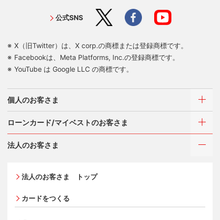
公式SNS
X（旧Twitter）は、X corp.の商標または登録商標です。
Facebookは、Meta Platforms, Inc.の登録商標です。
YouTube は Google LLC の商標です。
個人のお客さま
ローンカード/マイベストのお客さま
カードをつくる
法人のお客さま
カードをつくるトップ
ご利用・お支払い方法
三菱UFJニコスが選ばれる理由
三菱ＵＦＪカード
ご利用・お支払い方法
法人のお客さま トップ
三菱ＵＦＪカード ゴールド
各種照会・お手続き
お役立ち情報 mycard
ATMネットワーク
三菱ＵＦＪカード・プラチナ・アメリカン・エキスプレ
カードをつくる
借入時残高スライドリボルビング方式
®
ス
・カード
Q&A・お問い合わせ
入会キャンペーン・特典
定額リボルビング(毎月元利定額返済)方式
オンライン入会申し込みの流れ