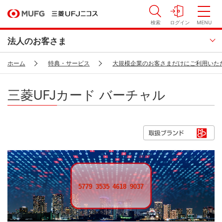
検索
ログイン
MENU
法人のお客さま
ホーム
特典・サービス
大規模企業のお客さまだけにご利用いた
三菱UFJカード バーチャル
5
2
9
2
7
6
4
6
0
8
8
4
8
5
2
3