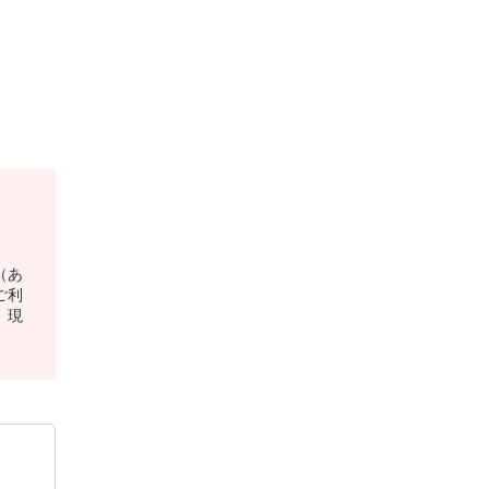
（あ
ご利
、現