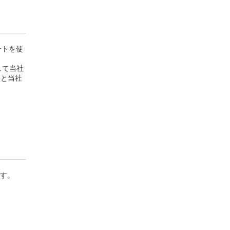
ートを使
して当社
％と当社
す。