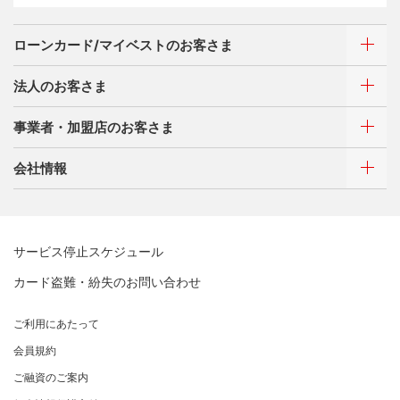
サイトマップ
キャッシング
実際の画面とは異なる場合がございます。
特典・サービス
お客さまサポート
ローンカード/マイベストのお客さま
選べるお支払方法
サイトマップ
キャッシング
法人のお客さま
お客さまサポート
ご利用・お支払い方法
サイトマップ
事業者・加盟店のお客さま
ご利用・お支払い方法
カードをつくる
各種照会・お手続き
ATMネットワーク
会社情報
借入時残高スライドリボルビング方式
新規契約をご希望のお客さま
特典・サービス
Q&A・お問い合わせ
定額リボルビング(毎月元利定額返済)方式
新規契約をご希望のお客さま
特典・サービス
三菱UFJニコスについて
加盟店契約のあるお客さま
各種照会・お手続き
お取り扱いいただけるカード情報とお支払い情報
三菱UFJニコス ローンカード 各種規約
三菱ＵＦＪカード会員の方
サービス停止スケジュール
三菱UFJニコスについて
割賦販売法における加盟店さまの遵守事項について
新規加盟に関するお問い合わせ
NICOSカード会員の方
カード盗難・紛失のお問い合わせ
企業姿勢・ポリシー
サービス・ソリューション
経営ビジョン・行動規範
法人のお客さま サイトマップ
加盟店規約/その他ご注意事項
®
アメリカン・エキスプレス
・カード 会員限定サービス
企業姿勢・ポリシー
サービス・ソリューション
ごあいさつ
個人情報のお取り扱いに関するお願い
ご利用にあたって
サステナビリティへの取り組み
プラチナ会員さま専用の特別なサービス Platinum
よくあるご質問
コンプライアンス
お問い合わせ
クレジット決済端末機
会社概要
[EC加盟店さまへ] 情報漏えい対策のお願い
Special Service
会員規約
サステナビリティへの取り組み
コーポレートガバナンスについて
各種決済方法
事業内容
[EC加盟店さまへ] 不正ログイン対策のお願い
大規模企業のお客さまだけにご利用いただけるサービス
ニュースリリース
事業者・加盟店のお客さま
サイトマップ
ご融資のご案内
SDGsの達成に向けて
法人向けポータルサイト
情報セキュリティの取り組み
ECサイト向け決済代行サービス（株式会社ペイジェン
財務情報
[EC加盟店さまへ] EMV3Dセキュアの導入について