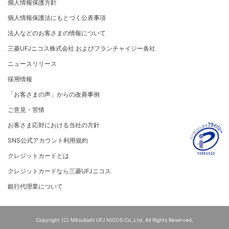
個人情報保護方針
復興支援活動
ト）
リスク管理
電子公告
採用情報
[対面加盟店さまへ] 不正利用対策のお願い
法人向けポータルサイト
お客さまに寄り添う
個人情報保護法にもとづく公表事項
セキュリティサービス
マネー・ローンダリングおよびテロ資金供与等の対策に
ご契約店舗追加のご案内
関する取り組み
従業員とともに
法人などのお客さまの情報について
お問い合わせ
お取扱種別のご案内
個人情報保護方針
MUFGグループ/サステナビリティサイト
三菱UFJニコス株式会社 およびフランチャイジー各社
売上に関するお手続き
クレジットポリシー
重要なお知らせ
ニュースリリース
売上票・備品のご請求
金融商品販売などの勧誘方針
採用情報
ブランドマークのご利用
会社情報 サイトマップ
お客さま応対における当社の方針
「お客さまの声」からの改善事例
加盟店振込明細WEBサービスのご案内
ご意見・苦情
各種お問い合わせ
お客さま応対における当社の方針
「三菱UFJニコスギフトカード」お取り扱いに関するご
注意点（加盟店さま向け）
SNS公式アカウント利用規約
カード処理時のご注意事項
クレジットカードとは
加盟店さま向けお問い合わせ
クレジットカードなら三菱UFJニコス
銀行代理業について
Copyright (C) Mitsubishi UFJ NICOS Co.,Ltd. All Rights Reserved.