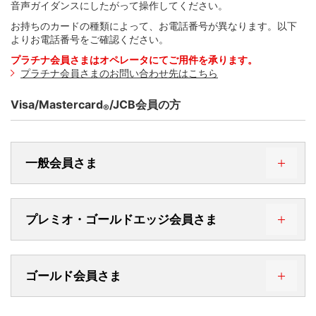
音声ガイダンスにしたがって操作してください。
「あとdeカードローン（リボに変更）」を押す
お持ちのカードの種類によって、お電話番号が異なります。以下
よりお電話番号をご確認ください。
プラチナ会員さまはオペレータにてご用件を承ります。
プラチナ会員さまのお問い合わせ先はこちら
Visa/Mastercard
/JCB会員の方
®
一般会員さま
三菱UFJニコスコールセンター
ログイン後、WEBサービスメニューの「WEBサービストッ
プレミオ・ゴールドエッジ会員さま
プ」を押す
0570-050535
三菱UFJニコスコールセンター
ゴールド会員さま
03-5489-6165
または
0570-022115
受付時間9:00～17:00（無休・年末年始は休み）