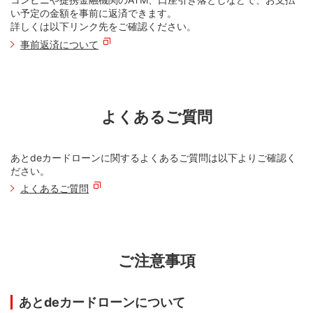
いただけます。
（無休・年末年始は休み）
STEP3
カード番号16桁をプッシュ
03-5489-6183
一部の電話機および一部の電話回線でご利用いただけない場
い予定の金額を事前に返済できます。
または
STEP 2．お申し込み内容を選択する
STEP2
2
5
合がございます。
お電話の際は、カードをご用意のうえ音声ガイダンスに従っ
メニューコード「
」→「
」をプッシュ
詳しくは以下リンク先をご確認ください。
て操作してください。
受付時間9:00～17:00
WEBサービスメニューの「キャッシング・カードローン」
事前返済について
STEP4
プッシュ回線またはトーン信号の使える電話機などでご利用
暗証番号4桁をプッシュ
（無休・年末年始は休み）
を選択のうえ、「あとdeカードローン」を押す
いただけます。
STEP3
カード番号16桁をプッシュ
ご利用手順
一部の電話機および一部の電話回線でご利用いただけない場
お電話の際は、カードをご用意のうえ音声ガイダンスに従っ
合がございます。
て操作してください。
STEP1
4
プッシュ回線またはトーン信号の使える電話機などでご利用
STEP4
暗証番号4桁をプッシュ
サービスコード「
」をプッシュ
いただけます。
よくあるご質問
一部の電話機および一部の電話回線でご利用いただけない場
ご利用手順
合がございます。
STEP2
2
5
メニューコード「
」→「
」をプッシュ
STEP 3．お申し込み
STEP1
4
サービスコード「
」をプッシュ
あとdeカードローンに関するよくあるご質問は以下よりご確認く
①＜明細を選択して変更する場合のみ＞リボ払い（カード
ご利用手順
ださい。
STEP3
カード番号15桁をプッシュ
ローン）に変更する明細を選択する
よくあるご質問
STEP2
2
5
メニューコード「
」→「
」をプッシュ
②「次へ」を押す
STEP1
4
サービスコード「
」をプッシュ
STEP4
暗証番号4桁をプッシュ
STEP3
カード番号15桁をプッシュ
STEP2
2
5
メニューコード「
」→「
」をプッシュ
ご注意事項
STEP4
暗証番号4桁をプッシュ
STEP3
カード番号15桁をプッシュ
あとdeカードローンについて