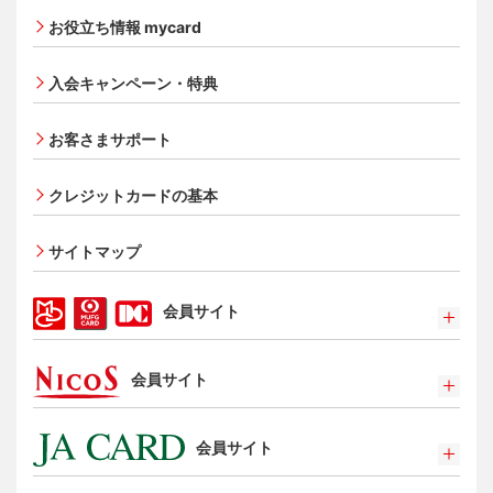
三菱ＵＦＪカード ゴールド
お役立ち情報 mycard
三菱ＵＦＪカード・プラチナ・アメリカン・エキスプレ
®
ス
・カード
入会キャンペーン・特典
オンライン入会申し込みの流れ
追加できるカード・機能
お客さまサポート
UnionPay（銀聯）カード
ETCカード
クレジットカードの基本
家族カード
サイトマップ
エクスプレス予約サービス（プラスEX会員）
Apple Pay
会員サイト
タッチ決済
ポイントプログラム
会員サイト
特典・サービス
選べるお支払方法
ポイントプログラム
カードローン・キャッシング
会員サイト
特典・サービス
お客さまサポート
選べるお支払方法
ポイントプログラム