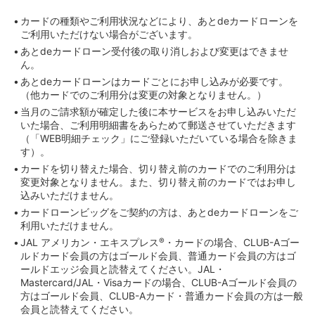
STEP4
暗証番号4桁をプッシュ
カードの種類やご利用状況などにより、あとdeカードローンを
ご利用いただけない場合がございます。
あとdeカードローン受付後の取り消しおよび変更はできませ
ん。
あとdeカードローンはカードごとにお申し込みが必要です。
（他カードでのご利用分は変更の対象となりません。）
当月のご請求額が確定した後に本サービスをお申し込みいただ
いた場合、ご利用明細書をあらためて郵送させていただきます
（「WEB明細チェック」にご登録いただいている場合を除きま
す）。
カードを切り替えた場合、切り替え前のカードでのご利用分は
変更対象となりません。また、切り替え前のカードではお申し
込みいただけません。
カードローンビッグをご契約の方は、あとdeカードローンをご
利用いただけません。
変更内容、変更後のお支払日を確認のうえ、「申し込む」
を押す
JAL アメリカン・エキスプレス
®
・カードの場合、CLUB-Aゴー
ルドカード会員の方はゴールド会員、普通カード会員の方はゴ
以降は、明細すべてを変更する場合も同様の手順でお手
ールドエッジ会員と読替えてください。JAL・
続きいただけます。
Mastercard/JAL・Visaカードの場合、CLUB-Aゴールド会員の
方はゴールド会員、CLUB-Aカード・普通カード会員の方は一般
会員と読替えてください。