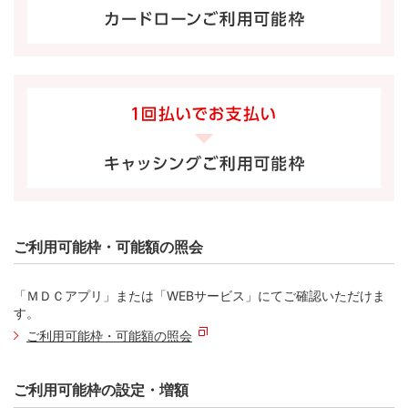
料
お支払日
1月10日
2月10日
カードローンの利
132円（*2）
427円（*3
息
お支払回数
1回目
2回目
お支払後残高
20,000円
10,000円
お支払金額
280円
10,398円
お支払総額
元金
-
10,000円
キャッシング
手数
280円（*1）
-
料
カードローンの利
-
398円（*2）
ご利用可能枠・可能額の照会
息
お支払後残高
30,000円
20,000円
「ＭＤＣアプリ」または「WEBサービス」にてご確認いただけま
す。
お支払総額
ご利用可能枠・可能額の照会
ご利用可能枠の設定・増額