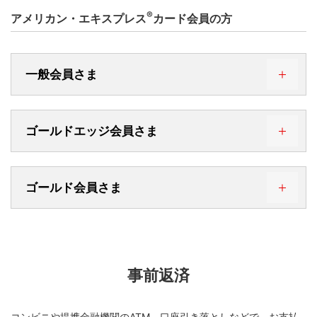
三菱UFJニコスゴールドデスク
®
お電話の際は、カードをご用意ください。
アメリカン・エキスプレス
カード会員の方
03-5489-0292
お電話番号は、お間違いのないようにお願いいたします。
または
ご利用時期により一部ガイダンスが異なります。ガイダンス
「明細すべてを変更する」または「明細を選択して変更す
0120-722720
にしたがって操作してください。
受付時間9:00～17:00（無休・年末年始は休み）
る」を押す
お電話の際は、カードをご用意ください。
一般会員さま
03-5489-3352
または
お電話番号は、お間違いのないようにお願いいたします。
ご利用時期により一部ガイダンスが異なります。ガイダンス
受付時間9:00～17:00（無休・年末年始は休み）
にしたがって操作してください。
お電話の際は、カードをご用意ください。
自動音声応答専用ダイヤル「ダイヤルサービス24」
ゴールドエッジ会員さま
お電話番号は、お間違いのないようにお願いいたします。
三菱UFJニコスコールセンター
ご利用時期により一部ガイダンスが異なります。ガイダンス
にしたがって操作してください。
ご利用手順
自動音声応答専用ダイヤル「ダイヤルサービス24」
ゴールド会員さま
0570-050558
STEP1
4
サービスコード「
」をプッシュ
三菱UFJニコスコールセンター
ご利用手順
03-5489-6116
または
STEP2
2
5
メニューコード「
」→「
」をプッシュ
自動音声応答専用ダイヤル「ダイヤルサービス24」
0570-001103
STEP1
4
サービスコード「
」をプッシュ
受付時間9：00～17：00
三菱UFJニコスゴールドデスク
（無休・年末年始は休み）
ご利用手順
STEP3
カード番号16桁をプッシュ
事前返済
03-5489-6182
または
お電話の際は、カードをご用意のうえ音声ガイダンスに従っ
STEP2
2
5
メニューコード「
」→「
」をプッシュ
て操作してください。
0120-088581
STEP1
4
サービスコード「
」をプッシュ
STEP4
プッシュ回線またはトーン信号の使える電話機などでご利用
暗証番号4桁をプッシュ
受付時間9:00～17:00
コンビニや提携金融機関のATM、口座引き落としなどで、お支払