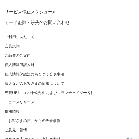
新規契約をご希望のお客さま
特典・サービス
三菱UFJニコスについて
加盟店契約のあるお客さま
各種照会・お手続き
お取り扱いいただけるカード情報とお支払い情報
三菱UFJニコス ローンカード 各種規約
三菱ＵＦＪカード会員の方
サービス停止スケジュール
三菱UFJニコスについて
割賦販売法における加盟店さまの遵守事項について
新規加盟に関するお問い合わせ
NICOSカード会員の方
カード盗難・紛失のお問い合わせ
企業姿勢・ポリシー
サービス・ソリューション
経営ビジョン・行動規範
法人のお客さま サイトマップ
加盟店規約/その他ご注意事項
®
アメリカン・エキスプレス
・カード 会員限定サービス
企業姿勢・ポリシー
サービス・ソリューション
ごあいさつ
個人情報のお取り扱いに関するお願い
ご利用にあたって
サステナビリティへの取り組み
プラチナ会員さま専用の特別なサービス Platinum
よくあるご質問
コンプライアンス
お問い合わせ
クレジット決済端末機
会社概要
[EC加盟店さまへ] 情報漏えい対策のお願い
Special Service
会員規約
サステナビリティへの取り組み
コーポレートガバナンスについて
各種決済方法
事業内容
[EC加盟店さまへ] 不正ログイン対策のお願い
大規模企業のお客さまだけにご利用いただけるサービス
ニュースリリース
事業者・加盟店のお客さま
サイトマップ
ご融資のご案内
SDGsの達成に向けて
法人向けポータルサイト
情報セキュリティの取り組み
ECサイト向け決済代行サービス（株式会社ペイジェン
財務情報
[EC加盟店さまへ] EMV3Dセキュアの導入について
個人情報保護方針
復興支援活動
ト）
リスク管理
電子公告
採用情報
[対面加盟店さまへ] 不正利用対策のお願い
法人向けポータルサイト
お客さまに寄り添う
個人情報保護法にもとづく公表事項
セキュリティサービス
マネー・ローンダリングおよびテロ資金供与等の対策に
ご契約店舗追加のご案内
関する取り組み
従業員とともに
法人などのお客さまの情報について
お問い合わせ
お取扱種別のご案内
個人情報保護方針
MUFGグループ/サステナビリティサイト
三菱UFJニコス株式会社 およびフランチャイジー各社
売上に関するお手続き
クレジットポリシー
重要なお知らせ
ニュースリリース
売上票・備品のご請求
金融商品販売などの勧誘方針
採用情報
ブランドマークのご利用
会社情報 サイトマップ
お客さま応対における当社の方針
「お客さまの声」からの改善事例
加盟店振込明細WEBサービスのご案内
ご意見・苦情
各種お問い合わせ