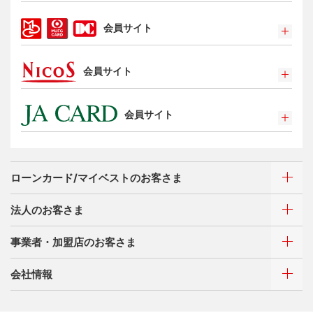
Apple Pay
会員サイト
タッチ決済
ポイントプログラム
会員サイト
特典・サービス
選べるお支払方法
ポイントプログラム
カードローン・キャッシング
会員サイト
特典・サービス
お客さまサポート
選べるお支払方法
ポイントプログラム
サイトマップ
キャッシング
特典・サービス
お客さまサポート
ローンカード/マイベストのお客さま
選べるお支払方法
サイトマップ
キャッシング
法人のお客さま
お客さまサポート
ご利用・お支払い方法
サイトマップ
事業者・加盟店のお客さま
ご利用・お支払い方法
カードをつくる
各種照会・お手続き
ATMネットワーク
会社情報
借入時残高スライドリボルビング方式
新規契約をご希望のお客さま
特典・サービス
Q&A・お問い合わせ
定額リボルビング(毎月元利定額返済)方式