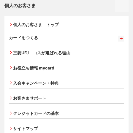
個人のお客さま
個人のお客さま トップ
カードをつくる
カードをつくるトップ
三菱UFJニコスが選ばれる理由
三菱ＵＦＪカード
三菱ＵＦＪカード ゴールド
お役立ち情報 mycard
三菱ＵＦＪカード・プラチナ・アメリカン・エキスプレ
®
ス
・カード
入会キャンペーン・特典
オンライン入会申し込みの流れ
追加できるカード・機能
お客さまサポート
UnionPay（銀聯）カード
ETCカード
クレジットカードの基本
家族カード
サイトマップ
エクスプレス予約サービス（プラスEX会員）