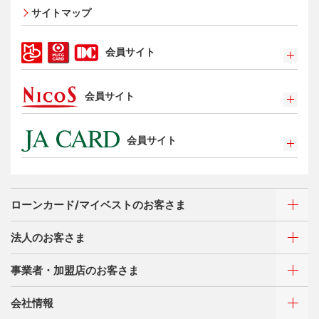
サイトマップ
エクスプレス予約サービス（プラスEX会員）
Apple Pay
会員サイト
タッチ決済
ポイントプログラム
会員サイト
特典・サービス
選べるお支払方法
ポイントプログラム
カードローン・キャッシング
会員サイト
特典・サービス
お客さまサポート
選べるお支払方法
ポイントプログラム
サイトマップ
キャッシング
特典・サービス
お客さまサポート
ローンカード/マイベストのお客さま
選べるお支払方法
サイトマップ
キャッシング
法人のお客さま
お客さまサポート
ご利用・お支払い方法
サイトマップ
事業者・加盟店のお客さま
ご利用・お支払い方法
カードをつくる
各種照会・お手続き
ATMネットワーク
会社情報