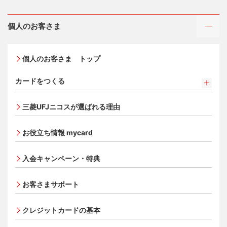
個人のお客さま
個人のお客さま トップ
カードをつくる
カードをつくるトップ
三菱UFJニコスが選ばれる理由
三菱ＵＦＪカード
三菱ＵＦＪカード ゴールド
お役立ち情報 mycard
三菱ＵＦＪカード・プラチナ・アメリカン・エキスプレ
®
ス
・カード
入会キャンペーン・特典
オンライン入会申し込みの流れ
追加できるカード・機能
お客さまサポート
UnionPay（銀聯）カード
ETCカード
クレジットカードの基本
家族カード