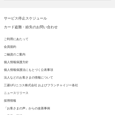
借入時残高スライドリボルビング方式
新規契約をご希望のお客さま
特典・サービス
Q&A・お問い合わせ
定額リボルビング(毎月元利定額返済)方式
新規契約をご希望のお客さま
特典・サービス
三菱UFJニコスについて
加盟店契約のあるお客さま
各種照会・お手続き
お取り扱いいただけるカード情報とお支払い情報
三菱UFJニコス ローンカード 各種規約
三菱ＵＦＪカード会員の方
サービス停止スケジュール
三菱UFJニコスについて
割賦販売法における加盟店さまの遵守事項について
新規加盟に関するお問い合わせ
NICOSカード会員の方
カード盗難・紛失のお問い合わせ
企業姿勢・ポリシー
サービス・ソリューション
経営ビジョン・行動規範
法人のお客さま サイトマップ
加盟店規約/その他ご注意事項
®
アメリカン・エキスプレス
・カード 会員限定サービス
企業姿勢・ポリシー
サービス・ソリューション
ごあいさつ
個人情報のお取り扱いに関するお願い
ご利用にあたって
サステナビリティへの取り組み
プラチナ会員さま専用の特別なサービス Platinum
よくあるご質問
コンプライアンス
お問い合わせ
クレジット決済端末機
会社概要
[EC加盟店さまへ] 情報漏えい対策のお願い
Special Service
会員規約
サステナビリティへの取り組み
コーポレートガバナンスについて
各種決済方法
事業内容
[EC加盟店さまへ] 不正ログイン対策のお願い
大規模企業のお客さまだけにご利用いただけるサービス
ニュースリリース
事業者・加盟店のお客さま
サイトマップ
ご融資のご案内
SDGsの達成に向けて
法人向けポータルサイト
情報セキュリティの取り組み
ECサイト向け決済代行サービス（株式会社ペイジェン
財務情報
[EC加盟店さまへ] EMV3Dセキュアの導入について
個人情報保護方針
復興支援活動
ト）
リスク管理
電子公告
採用情報
[対面加盟店さまへ] 不正利用対策のお願い
法人向けポータルサイト
お客さまに寄り添う
個人情報保護法にもとづく公表事項
セキュリティサービス
マネー・ローンダリングおよびテロ資金供与等の対策に
ご契約店舗追加のご案内
関する取り組み
従業員とともに
法人などのお客さまの情報について
お問い合わせ
お取扱種別のご案内
個人情報保護方針
MUFGグループ/サステナビリティサイト
三菱UFJニコス株式会社 およびフランチャイジー各社
売上に関するお手続き
クレジットポリシー
重要なお知らせ
ニュースリリース
売上票・備品のご請求
金融商品販売などの勧誘方針
採用情報
ブランドマークのご利用
会社情報 サイトマップ
お客さま応対における当社の方針
「お客さまの声」からの改善事例
加盟店振込明細WEBサービスのご案内