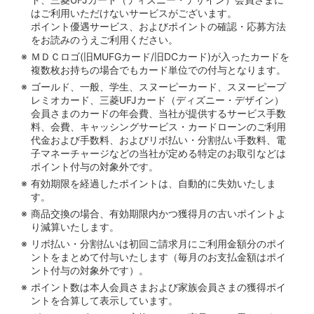
はご利用いただけないサービスがございます。
ポイント優遇サービス、およびポイントの確認・応募方法
をお読みのうえご利用ください。
ＭＤＣロゴ(旧MUFGカード/旧DCカード)が入ったカードを
複数枚お持ちの場合でもカード単位での付与となります。
ゴールド、一般、学生、スヌーピーカード、スヌーピープ
レミオカード、三菱UFJカード（ディズニー・デザイン）
会員さまのカードの年会費、当社が提供するサービス手数
料、会費、キャッシングサービス・カードローンのご利用
代金および手数料、およびリボ払い・分割払い手数料、電
子マネーチャージなどの当社が定める特定のお取引などは
ポイント付与の対象外です。
有効期限を経過したポイントは、自動的に失効いたしま
す。
商品交換の場合、有効期限内かつ獲得月の古いポイントよ
り減算いたします。
リボ払い・分割払いは初回ご請求月にご利用金額分のポイ
ントをまとめて付与いたします（毎月のお支払金額はポイ
ント付与の対象外です）。
ポイント数は本人会員さまおよび家族会員さまの獲得ポイ
ントを合算して表示しています。