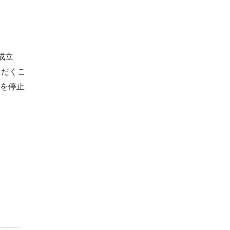
成立
ただくこ
を停止