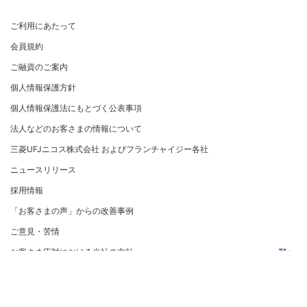
法人のお客さま サイトマップ
加盟店規約/その他ご注意事項
®
アメリカン・エキスプレス
・カード 会員限定サービス
企業姿勢・ポリシー
サービス・ソリューション
ごあいさつ
個人情報のお取り扱いに関するお願い
ご利用にあたって
サステナビリティへの取り組み
プラチナ会員さま専用の特別なサービス Platinum
よくあるご質問
コンプライアンス
お問い合わせ
クレジット決済端末機
会社概要
[EC加盟店さまへ] 情報漏えい対策のお願い
Special Service
会員規約
サステナビリティへの取り組み
コーポレートガバナンスについて
各種決済方法
事業内容
[EC加盟店さまへ] 不正ログイン対策のお願い
大規模企業のお客さまだけにご利用いただけるサービス
ニュースリリース
事業者・加盟店のお客さま
サイトマップ
ご融資のご案内
SDGsの達成に向けて
法人向けポータルサイト
情報セキュリティの取り組み
ECサイト向け決済代行サービス（株式会社ペイジェン
財務情報
[EC加盟店さまへ] EMV3Dセキュアの導入について
個人情報保護方針
復興支援活動
ト）
リスク管理
電子公告
採用情報
[対面加盟店さまへ] 不正利用対策のお願い
法人向けポータルサイト
お客さまに寄り添う
個人情報保護法にもとづく公表事項
セキュリティサービス
マネー・ローンダリングおよびテロ資金供与等の対策に
ご契約店舗追加のご案内
関する取り組み
従業員とともに
法人などのお客さまの情報について
お問い合わせ
お取扱種別のご案内
個人情報保護方針
MUFGグループ/サステナビリティサイト
三菱UFJニコス株式会社 およびフランチャイジー各社
売上に関するお手続き
クレジットポリシー
重要なお知らせ
ニュースリリース
売上票・備品のご請求
金融商品販売などの勧誘方針
採用情報
ブランドマークのご利用
会社情報 サイトマップ
お客さま応対における当社の方針
「お客さまの声」からの改善事例
加盟店振込明細WEBサービスのご案内
ご意見・苦情
各種お問い合わせ
お客さま応対における当社の方針
「三菱UFJニコスギフトカード」お取り扱いに関するご
注意点（加盟店さま向け）
SNS公式アカウント利用規約
カード処理時のご注意事項
クレジットカードとは