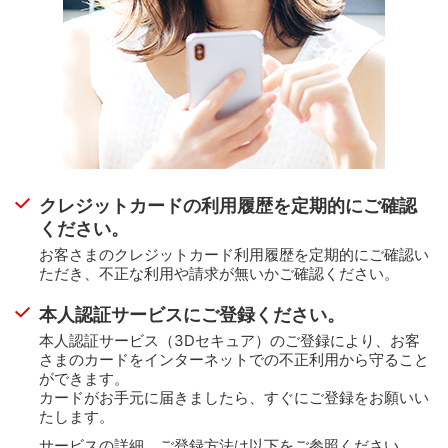
2025年2月下旬配信分より、お送りする一部のメール本
文デザインを順次変更しております。
会員規約に基づき以下のようなケースは補償対象外となりま
保留取引ご確認メール
す。
詳しくは会員規約をご確認ください。
会員の家族、同居人など会員の関係者による利用や、関係
【万全なサポート体制】
者が関与した盗難・紛失等による利用
不審な取引の検知後、被害有無確認のため当社にご登録
当社へ盗難・紛失のご連絡をされた日から61日以前の利用
いただいているお電話番号に、
電話（自動音声案内サー
暗証番号を他人に教える、メモと一緒に保管する、生年月
ビス※1 によるご連絡を含む）もしくはSMS（ショートメ
日や電話番号の下4桁など他人に推測されやすい番号にして
ッセージサービス※2）にて、ご連絡いたします。
いたなどが原因となり暗証番号が入力された利用
システムにより自動的にお電話でご連絡をするサー
クレジットカードの利用履歴を定期的にご確認
ビス
ください。
会員規約
携帯電話宛に短い文章を送信するサービス
お客さまのクレジットカード利用履歴を定期的にご確認い
ＭＤＣマーク(旧MUFGカード/旧DCカード)が入ったカー
ただき、
不正な利用や請求が無いかご確認ください。
ド
当社からのご連絡と
必要なお手続き
NICOSカード
本人認証サービスにご登録ください。
について
本人認証サービス（3Dセキュア）のご登録により、お客
さまのカードをインターネットでの不正利用から守ること
ができます。
カードがお手元に届きましたら、すぐにご登録をお願いい
たします。
サービスの詳細、ご登録方法は以下をご参照ください。