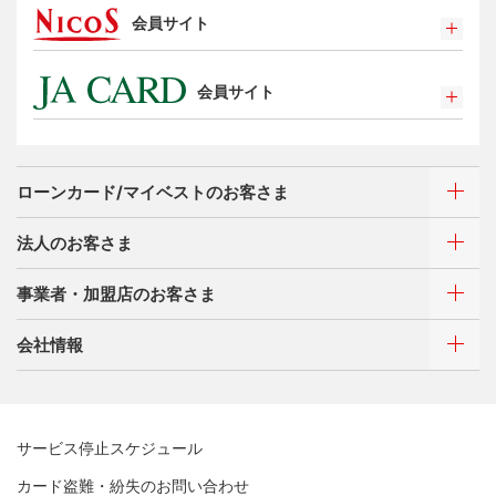
会員サイト
特典・サービス
選べるお支払方法
ポイントプログラム
カードローン・キャッシング
会員サイト
特典・サービス
お客さまサポート
選べるお支払方法
ポイントプログラム
サイトマップ
キャッシング
特典・サービス
お客さまサポート
ローンカード/マイベストのお客さま
選べるお支払方法
サイトマップ
キャッシング
法人のお客さま
お客さまサポート
ご利用・お支払い方法
サイトマップ
事業者・加盟店のお客さま
ご利用・お支払い方法
カードをつくる
各種照会・お手続き
ATMネットワーク
会社情報
借入時残高スライドリボルビング方式
新規契約をご希望のお客さま
特典・サービス
Q&A・お問い合わせ
定額リボルビング(毎月元利定額返済)方式
新規契約をご希望のお客さま
特典・サービス
三菱UFJニコスについて
加盟店契約のあるお客さま
各種照会・お手続き
お取り扱いいただけるカード情報とお支払い情報
三菱UFJニコス ローンカード 各種規約
三菱ＵＦＪカード会員の方
サービス停止スケジュール
三菱UFJニコスについて
割賦販売法における加盟店さまの遵守事項について
新規加盟に関するお問い合わせ
NICOSカード会員の方
カード盗難・紛失のお問い合わせ
企業姿勢・ポリシー
サービス・ソリューション
経営ビジョン・行動規範