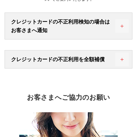
【安全なオンラインショッピングをサポート】
ICカードについて
本人認証サービス（3Dセキュア）を導入し、
オンライン
ショッピングにおいて本人認証を行うことで第三者に不
正利用される危険を未然に防いでいます。
クレジットカードの不正利用検知の場合は
お客さまへ通知
本人認証サービスについて
クレジットカードの不正利用を全額補償
お客さまへご協力のお願い
【不審な取引を即座に通知】
不審な取引を検知した場合は、
取引を保留のうえ「保留
取引ご確認メール」をお送りしています。
一部配信対象外となるお取引がございます。
このサービスをご利用いただくためには当社WEBサービ
万が一、第三者による不正利用に遭われても
全額補償
い
スへのID登録が必要です。
たします。