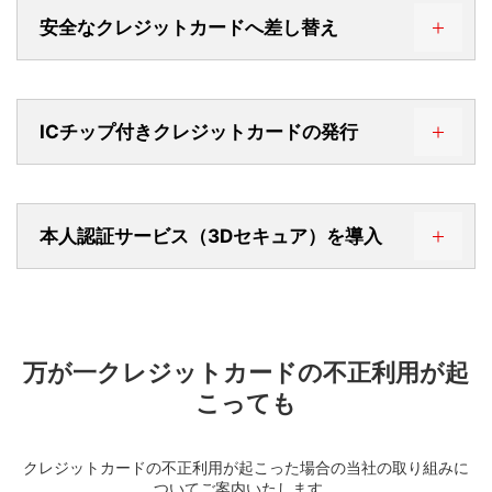
安全なクレジットカードへ差し替え
ICチップ付きクレジットカードの発行
【24時間365日モニタリング】
お客さまのカードに不審な取引が発生していないかを専
門部署が高精度な技術を活用して
24時間365日モニタリ
本人認証サービス（3Dセキュア）を導入
ング
しています。
第三者による不正利用の可能性が高いと判断した場合
【安全なカードをお届け】
は、
不正被害を防止するため、事前の告知なくカードの
不正利用の危険性があるカードについて、
お手持ちのカ
取引を一時的に保留
させていただく場合がございます。
ードを新しい番号のカードへと差し替えることで不正被
害を未然防止しています。
不正利用の検知基準、検知例
万が一クレジットカードの不正利用が起
過去の不正利用ケースと類似点があったり、会員さまご本
【ICカードでさらに安心で便利に】
こっても
人のご利用ケースと異なる点が見受けられた場合
ICカードは
高度なセキュリティによる偽造防止、カード
利用時の暗証番号入力による本人確認
を行うことで、第
三者による不正利用からあなたを守ります。
クレジットカードの不正利用が起こった場合の当社の取り組みに
ついてご案内いたします。