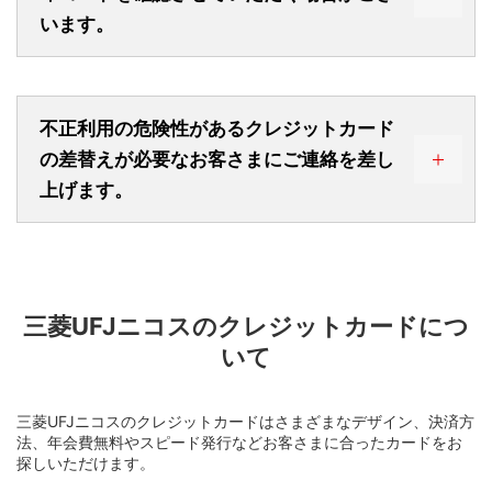
レスに「保留取引ご確認メール」をお送りいたしま
います。
す。
お取引内容のご確認という大切なお知らせのため、ダイレ
クトメールやメール配信を希望されないお客さまにもお送
りさせていただきます。
一部配信対象外となるお取引がございます。
2025年2月下旬配信分より、お送りする一部のメール本文
不正利用の危険性があるクレジットカード
デザインを順次変更しております。
の差替えが必要なお客さまにご連絡を差し
【Visa・Mastercard・JCB】
上げます。
■ドメイン指定について
クレジットカード裏面の署名欄に記載された末尾３桁の数
携帯電話でドメイン指定受信をされている方
字。
は、以下ドメインを受信可能に設定してくだ
さい。ドメイン指定受信の方法はご利用の携
帯電話会社にてご確認ください。
【ドメイン】
三菱UFJニコスのクレジットカードにつ
ＭＤＣ（旧MUFGカード/旧DCカード）：
@mufgcard.com
いて
NICOSカード：@nicos.co.jp
■メールタイトル
【ご契約いただいているカード名称】お取引
三菱UFJニコスのクレジットカードはさまざまなデザイン、決済方
のご確認
法、年会費無料やスピード発行などお客さまに合ったカードをお
探しいただけます。
■メール概要