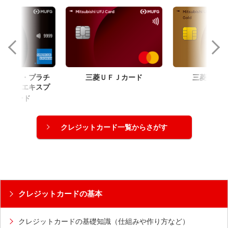
お取引を保留させていただいた旨のご案内お
よび当社へのご連絡のお願い。
個人情報保護のためお取引の明細は掲載して
おりません。
NICOSカード会員の方
®
【アメリカン・エキスプレス
】
メール受信後のお手続きに関しては、メー
クレジットカード表面のカード番号の右上に記載された４
ル記載の「専用サイト」よりお手続きが可
桁の数字。
能です。
詳細は、お送りしたメール本文よりご確認
カード・プラチ
三菱ＵＦＪカード
三菱ＵＦＪ
ください。
カン・エキスプ
ゴール
＜専用サイトドメイン＞
®
・カード
ac1.cr.mufg.jp
「保留取引ご確認メール」受信後のご連絡先はお持
クレジットカード一覧からさがす
ちのカードの種類によって異なりますので、対象の
カードブランドを以下アイコンよりご選択いただき
ご連絡先をご確認ください。
クレジットカードの基本
クレジットカードの基礎知識（仕組みや作り方など）