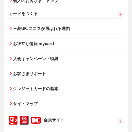
個人のお客さま トップ
カードをつくる
カードをつくるトップ
三菱UFJニコスが選ばれる理由
三菱ＵＦＪカード
三菱ＵＦＪカード ゴールド
お役立ち情報 mycard
三菱ＵＦＪカード・プラチナ・アメリカン・エキスプレ
®
ス
・カード
入会キャンペーン・特典
オンライン入会申し込みの流れ
追加できるカード・機能
お客さまサポート
UnionPay（銀聯）カード
ETCカード
クレジットカードの基本
家族カード
サイトマップ
エクスプレス予約サービス（プラスEX会員）
Apple Pay
会員サイト
タッチ決済
ポイントプログラム