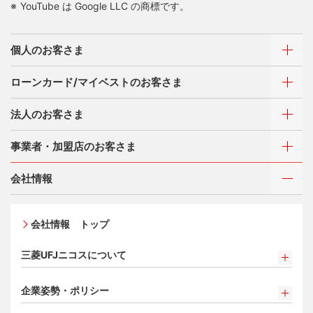
YouTube は Google LLC の商標です。
個人のお客さま
ローンカード/マイベストのお客さま
カードをつくる
法人のお客さま
カードをつくるトップ
ご利用・お支払い方法
三菱UFJニコスが選ばれる理由
三菱ＵＦＪカード
事業者・加盟店のお客さま
ご利用・お支払い方法
三菱ＵＦＪカード ゴールド
カードをつくる
各種照会・お手続き
お役立ち情報 mycard
ATMネットワーク
会社情報
三菱ＵＦＪカード・プラチナ・アメリカン・エキスプレ
借入時残高スライドリボルビング方式
®
ス
・カード
新規契約をご希望のお客さま
特典・サービス
Q&A・お問い合わせ
入会キャンペーン・特典
定額リボルビング(毎月元利定額返済)方式
オンライン入会申し込みの流れ
新規契約をご希望のお客さま
特典・サービス
会社情報 トップ
加盟店契約のあるお客さま
各種照会・お手続き
追加できるカード・機能
お取り扱いいただけるカード情報とお支払い情報
三菱UFJニコス ローンカード 各種規約
三菱ＵＦＪカード会員の方
お客さまサポート
三菱UFJニコスについて
割賦販売法における加盟店さまの遵守事項について
UnionPay（銀聯）カード
新規加盟に関するお問い合わせ
NICOSカード会員の方
サービス・ソリューション
法人のお客さま サイトマップ
三菱UFJニコスについて
加盟店規約/その他ご注意事項
ETCカード
クレジットカードの基本
®
アメリカン・エキスプレス
・カード 会員限定サービス
企業姿勢・ポリシー
サービス・ソリューション
経営ビジョン・行動規範
個人情報のお取り扱いに関するお願い
家族カード
プラチナ会員さま専用の特別なサービス Platinum
よくあるご質問
お問い合わせ
企業姿勢・ポリシー
クレジット決済端末機