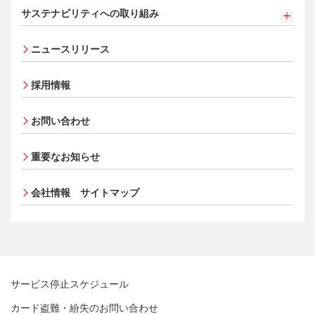
ごあいさつ
[EC加盟店さまへ] 情報漏えい対策のお願い
サイトマップ
Special Service
エクスプレス予約サービス（プラスEX会員）
サステナビリティへの取り組み
コンプライアンス
各種決済方法
会社概要
[EC加盟店さまへ] 不正ログイン対策のお願い
大規模企業のお客さまだけにご利用いただけるサービス
Apple Pay
事業者・加盟店のお客さま
サイトマップ
法人向けポータルサイト
サステナビリティへの取り組み
コーポレートガバナンスについて
ECサイト向け決済代行サービス（株式会社ペイジェン
会員サイト
事業内容
[EC加盟店さまへ] EMV3Dセキュアの導入について
タッチ決済
ニュースリリース
ト）
SDGsの達成に向けて
情報セキュリティの取り組み
財務情報
[対面加盟店さまへ] 不正利用対策のお願い
法人向けポータルサイト
ポイントプログラム
セキュリティサービス
復興支援活動
リスク管理
電子公告
ご契約店舗追加のご案内
採用情報
会員サイト
特典・サービス
お客さまに寄り添う
マネー・ローンダリングおよびテロ資金供与等の対策に
お取扱種別のご案内
選べるお支払方法
ポイントプログラム
関する取り組み
従業員とともに
お問い合わせ
売上に関するお手続き
カードローン・キャッシング
会員サイト
特典・サービス
個人情報保護方針
MUFGグループ/サステナビリティサイト
売上票・備品のご請求
お客さまサポート
選べるお支払方法
クレジットポリシー
ポイントプログラム
重要なお知らせ
ブランドマークのご利用
サイトマップ
キャッシング
金融商品販売などの勧誘方針
特典・サービス
加盟店振込明細WEBサービスのご案内
会社情報 サイトマップ
お客さまサポート
お客さま応対における当社の方針
選べるお支払方法
各種お問い合わせ
サイトマップ
キャッシング
「三菱UFJニコスギフトカード」お取り扱いに関するご
お客さまサポート
注意点（加盟店さま向け）
サイトマップ
カード処理時のご注意事項
加盟店さま向けお問い合わせ
サービス停止スケジュール
カード盗難・紛失のお問い合わせ