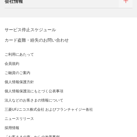
会社情報
借入時残高スライドリボルビング方式
新規契約をご希望のお客さま
特典・サービス
Q&A・お問い合わせ
定額リボルビング(毎月元利定額返済)方式
新規契約をご希望のお客さま
特典・サービス
三菱UFJニコスについて
加盟店契約のあるお客さま
各種照会・お手続き
お取り扱いいただけるカード情報とお支払い情報
三菱UFJニコス ローンカード 各種規約
三菱ＵＦＪカード会員の方
サービス停止スケジュール
三菱UFJニコスについて
割賦販売法における加盟店さまの遵守事項について
新規加盟に関するお問い合わせ
NICOSカード会員の方
カード盗難・紛失のお問い合わせ
企業姿勢・ポリシー
サービス・ソリューション
経営ビジョン・行動規範
法人のお客さま サイトマップ
加盟店規約/その他ご注意事項
®
アメリカン・エキスプレス
・カード 会員限定サービス
企業姿勢・ポリシー
サービス・ソリューション
ごあいさつ
個人情報のお取り扱いに関するお願い
ご利用にあたって
サステナビリティへの取り組み
プラチナ会員さま専用の特別なサービス Platinum
よくあるご質問
コンプライアンス
お問い合わせ
クレジット決済端末機
会社概要
[EC加盟店さまへ] 情報漏えい対策のお願い
Special Service
会員規約
サステナビリティへの取り組み
コーポレートガバナンスについて
各種決済方法
事業内容
[EC加盟店さまへ] 不正ログイン対策のお願い
大規模企業のお客さまだけにご利用いただけるサービス
ニュースリリース
事業者・加盟店のお客さま
サイトマップ
ご融資のご案内
SDGsの達成に向けて
法人向けポータルサイト
情報セキュリティの取り組み
ECサイト向け決済代行サービス（株式会社ペイジェン
財務情報
[EC加盟店さまへ] EMV3Dセキュアの導入について
個人情報保護方針
復興支援活動
ト）
リスク管理
電子公告
採用情報
[対面加盟店さまへ] 不正利用対策のお願い
法人向けポータルサイト
お客さまに寄り添う
個人情報保護法にもとづく公表事項
セキュリティサービス
マネー・ローンダリングおよびテロ資金供与等の対策に
ご契約店舗追加のご案内
関する取り組み
従業員とともに
法人などのお客さまの情報について
お問い合わせ
お取扱種別のご案内
個人情報保護方針
MUFGグループ/サステナビリティサイト
三菱UFJニコス株式会社 およびフランチャイジー各社
売上に関するお手続き
クレジットポリシー
重要なお知らせ
ニュースリリース
売上票・備品のご請求
金融商品販売などの勧誘方針
採用情報
ブランドマークのご利用
会社情報 サイトマップ
お客さま応対における当社の方針
「お客さまの声」からの改善事例