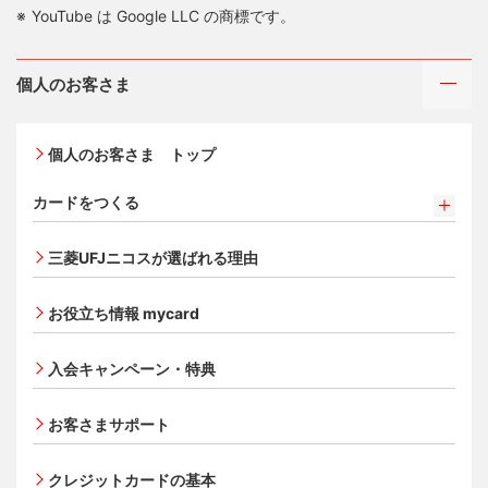
YouTube は Google LLC の商標です。
個人のお客さま
個人のお客さま トップ
カードをつくる
カードをつくるトップ
三菱UFJニコスが選ばれる理由
三菱ＵＦＪカード
三菱ＵＦＪカード ゴールド
お役立ち情報 mycard
三菱ＵＦＪカード・プラチナ・アメリカン・エキスプレ
®
ス
・カード
入会キャンペーン・特典
オンライン入会申し込みの流れ
追加できるカード・機能
お客さまサポート
UnionPay（銀聯）カード
ETCカード
クレジットカードの基本