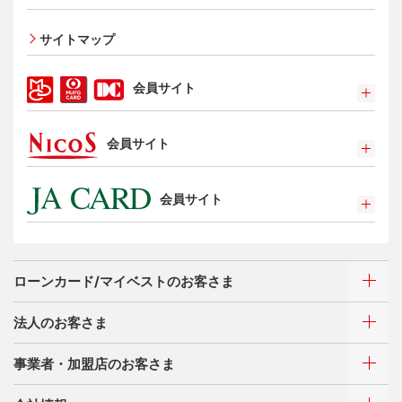
家族カード
サイトマップ
エクスプレス予約サービス（プラスEX会員）
Apple Pay
会員サイト
タッチ決済
ポイントプログラム
会員サイト
特典・サービス
選べるお支払方法
ポイントプログラム
カードローン・キャッシング
会員サイト
特典・サービス
お客さまサポート
選べるお支払方法
ポイントプログラム
サイトマップ
キャッシング
特典・サービス
お客さまサポート
ローンカード/マイベストのお客さま
選べるお支払方法
サイトマップ
キャッシング
法人のお客さま
お客さまサポート
ご利用・お支払い方法
サイトマップ
事業者・加盟店のお客さま
ご利用・お支払い方法
カードをつくる
各種照会・お手続き
ATMネットワーク