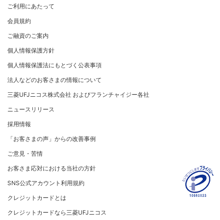
ごあいさつ
個人情報のお取り扱いに関するお願い
ご利用にあたって
サステナビリティへの取り組み
プラチナ会員さま専用の特別なサービス Platinum
よくあるご質問
コンプライアンス
お問い合わせ
クレジット決済端末機
会社概要
[EC加盟店さまへ] 情報漏えい対策のお願い
Special Service
会員規約
サステナビリティへの取り組み
コーポレートガバナンスについて
各種決済方法
事業内容
[EC加盟店さまへ] 不正ログイン対策のお願い
大規模企業のお客さまだけにご利用いただけるサービス
ニュースリリース
事業者・加盟店のお客さま
サイトマップ
ご融資のご案内
SDGsの達成に向けて
法人向けポータルサイト
情報セキュリティの取り組み
ECサイト向け決済代行サービス（株式会社ペイジェン
財務情報
[EC加盟店さまへ] EMV3Dセキュアの導入について
個人情報保護方針
復興支援活動
ト）
リスク管理
電子公告
採用情報
[対面加盟店さまへ] 不正利用対策のお願い
法人向けポータルサイト
お客さまに寄り添う
個人情報保護法にもとづく公表事項
セキュリティサービス
マネー・ローンダリングおよびテロ資金供与等の対策に
ご契約店舗追加のご案内
関する取り組み
従業員とともに
法人などのお客さまの情報について
お問い合わせ
お取扱種別のご案内
個人情報保護方針
MUFGグループ/サステナビリティサイト
三菱UFJニコス株式会社 およびフランチャイジー各社
売上に関するお手続き
クレジットポリシー
重要なお知らせ
ニュースリリース
売上票・備品のご請求
金融商品販売などの勧誘方針
採用情報
ブランドマークのご利用
会社情報 サイトマップ
お客さま応対における当社の方針
「お客さまの声」からの改善事例
加盟店振込明細WEBサービスのご案内
ご意見・苦情
各種お問い合わせ
お客さま応対における当社の方針
「三菱UFJニコスギフトカード」お取り扱いに関するご
注意点（加盟店さま向け）
SNS公式アカウント利用規約
カード処理時のご注意事項
クレジットカードとは
加盟店さま向けお問い合わせ
クレジットカードなら三菱UFJニコス