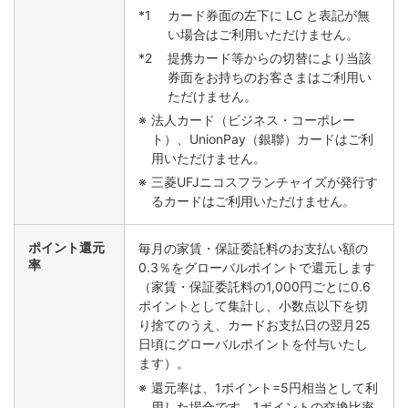
カード券面の左下に LC と表記が無
い場合はご利用いただけません。
提携カード等からの切替により当該
券面をお持ちのお客さまはご利用い
ただけません。
法人カード（ビジネス・コーポレー
ト）、UnionPay（銀聯）カードはご利
用いただけません。
三菱UFJニコスフランチャイズが発行す
るカードはご利用いただけません。
ポイント還元
毎月の家賃・保証委託料のお支払い額の
率
0.3％をグローバルポイントで還元します
（家賃・保証委託料の1,000円ごとに0.6
ポイントとして集計し、小数点以下を切
り捨てのうえ、カードお支払日の翌月25
日頃にグローバルポイントを付与いたし
ます）。
還元率は、1ポイント=5円相当として利
用した場合です。1ポイントの交換比率