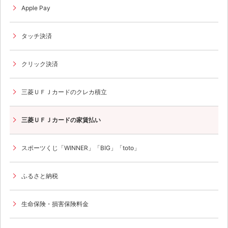
Apple Pay
タッチ決済
クリック決済
三菱ＵＦＪカードのクレカ積立
三菱ＵＦＪカードの家賃払い
スポーツくじ「WINNER」「BIG」「toto」
ふるさと納税
生命保険・損害保険料金