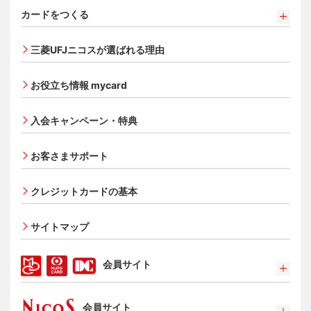
カードをつくる
カードをつくるトップ
三菱UFJニコスが選ばれる理由
三菱ＵＦＪカード
三菱ＵＦＪカード ゴールド
お役立ち情報 mycard
三菱ＵＦＪカード・プラチナ・アメリカン・エキスプレ
®
ス
・カード
入会キャンペーン・特典
オンライン入会申し込みの流れ
追加できるカード・機能
お客さまサポート
UnionPay（銀聯）カード
ETCカード
クレジットカードの基本
家族カード
サイトマップ
エクスプレス予約サービス（プラスEX会員）
Apple Pay
会員サイト
タッチ決済
ポイントプログラム
会員サイト
特典・サービス