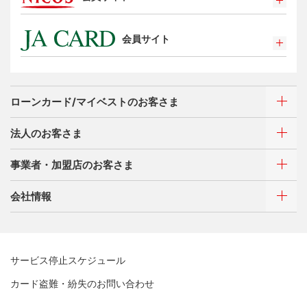
選べるお支払方法
ポイントプログラム
カードローン・キャッシング
会員サイト
特典・サービス
お客さまサポート
選べるお支払方法
ポイントプログラム
サイトマップ
キャッシング
特典・サービス
お客さまサポート
ローンカード/マイベストのお客さま
選べるお支払方法
サイトマップ
キャッシング
法人のお客さま
お客さまサポート
ご利用・お支払い方法
サイトマップ
事業者・加盟店のお客さま
ご利用・お支払い方法
カードをつくる
各種照会・お手続き
ATMネットワーク
会社情報
借入時残高スライドリボルビング方式
新規契約をご希望のお客さま
特典・サービス
Q&A・お問い合わせ
定額リボルビング(毎月元利定額返済)方式
新規契約をご希望のお客さま
特典・サービス
三菱UFJニコスについて
加盟店契約のあるお客さま
各種照会・お手続き
お取り扱いいただけるカード情報とお支払い情報
三菱UFJニコス ローンカード 各種規約
三菱ＵＦＪカード会員の方
サービス停止スケジュール
三菱UFJニコスについて
割賦販売法における加盟店さまの遵守事項について
新規加盟に関するお問い合わせ
NICOSカード会員の方
カード盗難・紛失のお問い合わせ
企業姿勢・ポリシー
サービス・ソリューション
経営ビジョン・行動規範
法人のお客さま サイトマップ
加盟店規約/その他ご注意事項
®
アメリカン・エキスプレス
・カード 会員限定サービス
企業姿勢・ポリシー
サービス・ソリューション