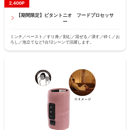
2,400P
【期間限定】ビタントニオ フードプロセッサ
ー
ミンチ／ペースト／すり身／刻む／混ぜる／潰す／砕く／お
ろし／泡立てなど1台12シーンで活躍します。