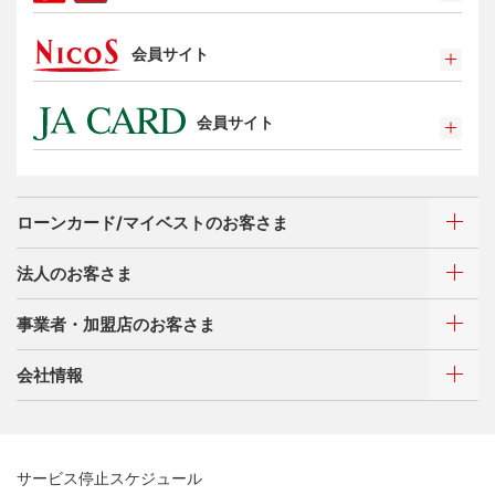
ポイントプログラム
会員サイト
特典・サービス
選べるお支払方法
ポイントプログラム
カードローン・キャッシング
会員サイト
特典・サービス
お客さまサポート
選べるお支払方法
ポイントプログラム
サイトマップ
キャッシング
特典・サービス
お客さまサポート
ローンカード/マイベストのお客さま
選べるお支払方法
サイトマップ
キャッシング
法人のお客さま
お客さまサポート
ご利用・お支払い方法
サイトマップ
事業者・加盟店のお客さま
ご利用・お支払い方法
カードをつくる
各種照会・お手続き
ATMネットワーク
会社情報
借入時残高スライドリボルビング方式
新規契約をご希望のお客さま
特典・サービス
Q&A・お問い合わせ
定額リボルビング(毎月元利定額返済)方式
新規契約をご希望のお客さま
特典・サービス
三菱UFJニコスについて
加盟店契約のあるお客さま
各種照会・お手続き
お取り扱いいただけるカード情報とお支払い情報
三菱UFJニコス ローンカード 各種規約
三菱ＵＦＪカード会員の方
サービス停止スケジュール
三菱UFJニコスについて