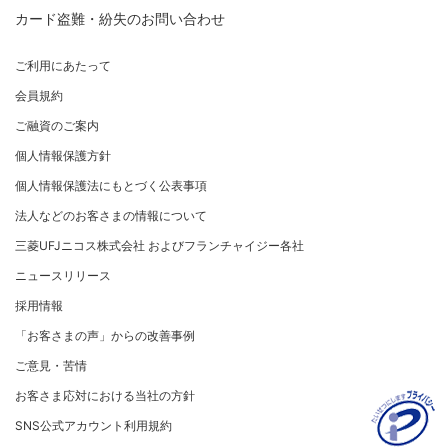
割賦販売法における加盟店さまの遵守事項について
新規加盟に関するお問い合わせ
NICOSカード会員の方
カード盗難・紛失のお問い合わせ
企業姿勢・ポリシー
サービス・ソリューション
経営ビジョン・行動規範
法人のお客さま サイトマップ
加盟店規約/その他ご注意事項
®
アメリカン・エキスプレス
・カード 会員限定サービス
企業姿勢・ポリシー
サービス・ソリューション
ごあいさつ
個人情報のお取り扱いに関するお願い
ご利用にあたって
サステナビリティへの取り組み
プラチナ会員さま専用の特別なサービス Platinum
よくあるご質問
コンプライアンス
お問い合わせ
クレジット決済端末機
会社概要
[EC加盟店さまへ] 情報漏えい対策のお願い
Special Service
会員規約
サステナビリティへの取り組み
コーポレートガバナンスについて
各種決済方法
事業内容
[EC加盟店さまへ] 不正ログイン対策のお願い
大規模企業のお客さまだけにご利用いただけるサービス
ニュースリリース
事業者・加盟店のお客さま
サイトマップ
ご融資のご案内
SDGsの達成に向けて
法人向けポータルサイト
情報セキュリティの取り組み
ECサイト向け決済代行サービス（株式会社ペイジェン
財務情報
[EC加盟店さまへ] EMV3Dセキュアの導入について
個人情報保護方針
復興支援活動
ト）
リスク管理
電子公告
採用情報
[対面加盟店さまへ] 不正利用対策のお願い
法人向けポータルサイト
お客さまに寄り添う
個人情報保護法にもとづく公表事項
セキュリティサービス
マネー・ローンダリングおよびテロ資金供与等の対策に
ご契約店舗追加のご案内
関する取り組み
従業員とともに
法人などのお客さまの情報について
お問い合わせ
お取扱種別のご案内
個人情報保護方針
MUFGグループ/サステナビリティサイト
三菱UFJニコス株式会社 およびフランチャイジー各社
売上に関するお手続き
クレジットポリシー
重要なお知らせ
ニュースリリース
売上票・備品のご請求
金融商品販売などの勧誘方針
採用情報
ブランドマークのご利用
会社情報 サイトマップ
お客さま応対における当社の方針
「お客さまの声」からの改善事例
加盟店振込明細WEBサービスのご案内
ご意見・苦情
各種お問い合わせ
お客さま応対における当社の方針
「三菱UFJニコスギフトカード」お取り扱いに関するご
注意点（加盟店さま向け）
SNS公式アカウント利用規約