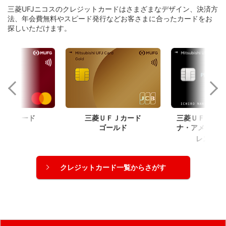
三菱UFJニコスのクレジットカードはさまざまなデザイン、決済方
法、年会費無料やスピード発行などお客さまに合ったカードをお
探しいただけます。
ＦＪカード
三菱ＵＦＪカー
三菱ＵＦＪカード
ナ・アメリカン
ゴールド
®
レス
・
クレジットカード一覧からさがす