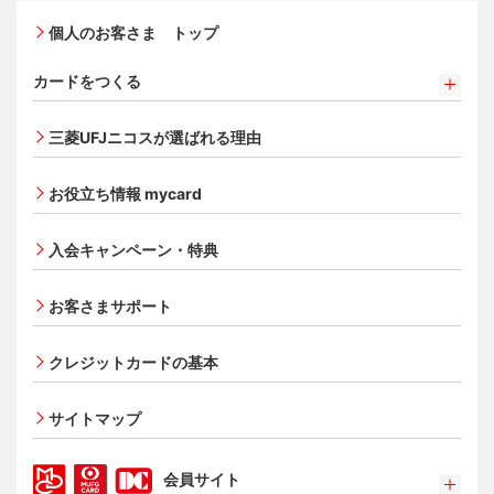
個人のお客さま トップ
カードをつくる
カードをつくるトップ
三菱UFJニコスが選ばれる理由
三菱ＵＦＪカード
三菱ＵＦＪカード ゴールド
お役立ち情報 mycard
三菱ＵＦＪカード・プラチナ・アメリカン・エキスプレ
®
ス
・カード
入会キャンペーン・特典
オンライン入会申し込みの流れ
追加できるカード・機能
お客さまサポート
UnionPay（銀聯）カード
ETCカード
クレジットカードの基本
家族カード
サイトマップ
エクスプレス予約サービス（プラスEX会員）
Apple Pay
会員サイト
タッチ決済