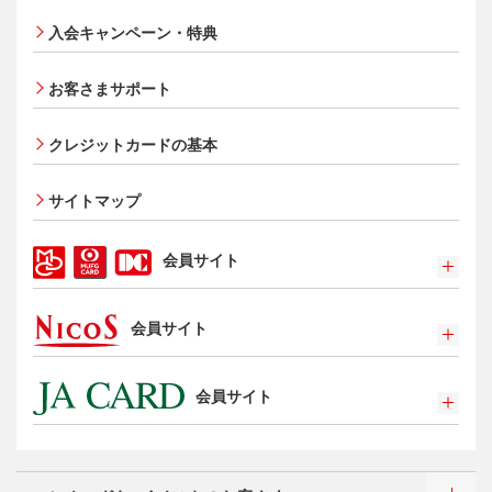
®
ス
・カード
入会キャンペーン・特典
オンライン入会申し込みの流れ
追加できるカード・機能
お客さまサポート
UnionPay（銀聯）カード
ETCカード
クレジットカードの基本
家族カード
サイトマップ
エクスプレス予約サービス（プラスEX会員）
Apple Pay
会員サイト
タッチ決済
ポイントプログラム
会員サイト
特典・サービス
選べるお支払方法
ポイントプログラム
カードローン・キャッシング
会員サイト
特典・サービス
お客さまサポート
選べるお支払方法
ポイントプログラム
サイトマップ
キャッシング
特典・サービス