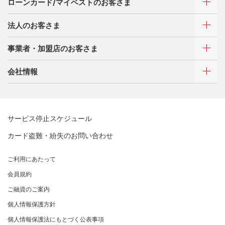
お客さまサポート
ローンカード/マイベストのお客さま
選べるお支払方法
サイトマップ
キャッシング
法人のお客さま
お客さまサポート
ご利用・お支払い方法
サイトマップ
事業者・加盟店のお客さま
ご利用・お支払い方法
カードをつくる
各種照会・お手続き
ATMネットワーク
会社情報
借入時残高スライドリボルビング方式
新規契約をご希望のお客さま
特典・サービス
Q&A・お問い合わせ
定額リボルビング(毎月元利定額返済)方式
新規契約をご希望のお客さま
特典・サービス
三菱UFJニコスについて
加盟店契約のあるお客さま
各種照会・お手続き
お取り扱いいただけるカード情報とお支払い情報
三菱UFJニコス ローンカード 各種規約
三菱ＵＦＪカード会員の方
サービス停止スケジュール
三菱UFJニコスについて
割賦販売法における加盟店さまの遵守事項について
新規加盟に関するお問い合わせ
NICOSカード会員の方
カード盗難・紛失のお問い合わせ
企業姿勢・ポリシー
サービス・ソリューション
経営ビジョン・行動規範
法人のお客さま サイトマップ
加盟店規約/その他ご注意事項
®
アメリカン・エキスプレス
・カード 会員限定サービス
企業姿勢・ポリシー
サービス・ソリューション
ごあいさつ
個人情報のお取り扱いに関するお願い
ご利用にあたって
サステナビリティへの取り組み
プラチナ会員さま専用の特別なサービス Platinum
よくあるご質問
コンプライアンス
お問い合わせ
クレジット決済端末機
会社概要
[EC加盟店さまへ] 情報漏えい対策のお願い
Special Service
会員規約
サステナビリティへの取り組み
コーポレートガバナンスについて
各種決済方法
事業内容
[EC加盟店さまへ] 不正ログイン対策のお願い
大規模企業のお客さまだけにご利用いただけるサービス
ニュースリリース
事業者・加盟店のお客さま
サイトマップ
ご融資のご案内
SDGsの達成に向けて
法人向けポータルサイト
情報セキュリティの取り組み
ECサイト向け決済代行サービス（株式会社ペイジェン
財務情報
[EC加盟店さまへ] EMV3Dセキュアの導入について
個人情報保護方針
復興支援活動
ト）
リスク管理
電子公告
採用情報
[対面加盟店さまへ] 不正利用対策のお願い
法人向けポータルサイト
お客さまに寄り添う
個人情報保護法にもとづく公表事項
セキュリティサービス
マネー・ローンダリングおよびテロ資金供与等の対策に