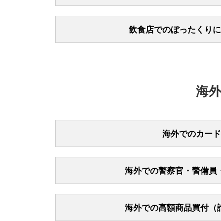
オンライ
うなメー
トラブルを未然
るため、
サイト閲
最近、三菱UF
各カード会
チケット
立してい
確認されていま
に変更が
一般社団法人日
飲食店でのぼったくりに
情報を不正に取
サービス
されております
を伺うことは一
独立行政法人国
自身が登
詳細につきまし
カード利用して
カード会
繁華街での客引
トラブルを未然
されております
さい。
効期限を
加しています。
詳細につきまし
必要です。トラ
以下のリンク先
詳細につきまし
海
三菱UFJ
信。
メール内
安い価格
「有効期限
契約前に
客引きや
数の身に
押さない
され泥酔
海外でのカード
メール閲
携帯に不審
無料期間
メールやS
れている」
海外の空港や駅
確認する
る。
を伝えた
るというトラブ
検索結果
クレジッ
海外での警察官・警備員
以下は海外にお
イトより
ない。
す。
海外で警察官・
事例が増えてお
以下のリンク先
海外での高額商品買付（
策方法などが紹
繁華街に