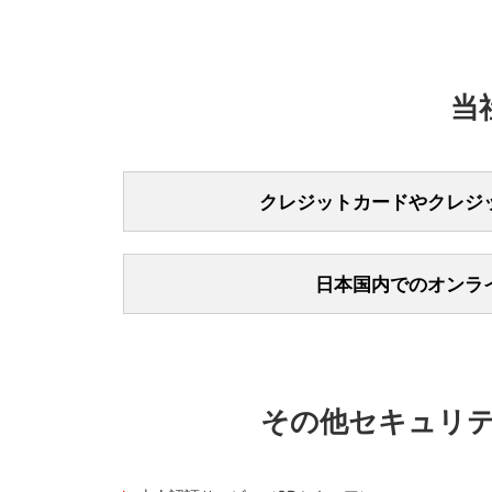
安易に見
見知らぬ
以下は海外で発
ドが使え
が、口コミサイ
暗証番号
メール閲
海外で鉄
れる。依
認されています
暗証番号
メールや電
「その券
け渡し時
ルや電話
券売機を
る。
当
不審な電
気を取ら
このようなお取
決済中に
ンターに
会員規約上、カ
「海外の
の管理には十分
自身の登録
渡すこと
リから実
警視庁において
見。応募
クレジットカードやクレジ
詳細につきまし
その後商
なかった
他人にクレジッ
り、その相手に
日本国内でのオンラ
以下のようなケ
警察官・警
見知らぬ
が生じる場合が
など安易
空港など
近年、著名人が
また、不正行為
クレジッ
ず、速や
が問題となって
行元のク
家族や知人に
オンラインカジ
暗証番号
控えてお
クレジットカ
博をすることは
賭博への参加お
クレジットカ
口コミサ
その他セキュリ
さい。
（万が一被害に
は注意す
そのほか、クレ
なお、当社カー
現地の警察へお
信頼でき
も、弊社会員規
警視庁ホームペ
外務省 海外安
クレジッ