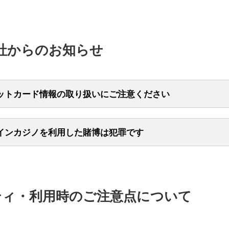
知らぬ人の誘いに乗らない。
外国人から話しかけられ、現金決済ができない店舗にて、「自分のカー
生した高額商品購入を装った詐欺に関する事例です。悪意のある事業者
ないので、現金を渡す代わりにカード決済を代行してほしい」と依頼さ
トや求人広告などを通じて次のような内容で参加者を募集するケースが
はスマホのメモや紙のメモでお財布に保管しない。
覧時には、メールアドレスのドメインや差出人を確認する。
道やバスチケットの購入を試みていたところ、駅員を装った人物より
頼を受けてご自身のカードで決済を行ったところ、店員とのカードの受
。
設定は生年月日など推測されやすいものに設定しない。
＜「三菱UFJニコス」を装った不審なメ
話でカード情報について、むやみに回答しない。三菱UFJニコスがメー
売機は故障している」と誘導され、別の券売機に連れていかれた。別の
や、決済端末からカードを引き抜く際に、偽造カードとすり替えられ
ールやSMSにご注意ください！＞
でカード情報を聞くことはございません。
操作している間に、駅員とは別の警備員を装った人物が現れ、そちらに
実際にあったトラブル事例
社からのお知らせ
話を受けた場合は、すぐに通話を終了し警察や独立行政法人国民生活セ
れている間に第三者が券売機からクレジットカードを持ち去った。
り引きにおいて、暗証番号が入力されているケースが散見されます。弊
暗証番号を入力した際、その番号を盗み見られていた。
相談する。
ード名義人さまにお支払いの義務が生じる場合がございますので、カー
加盟店にて、高級品をクレジットカードで購入し、それを事業者に引き
ご注意くださいますようお願い申しあげます。
情報の更新は、三菱UFJニコスWEBサイトや公式スマートフォンアプ
で、後日、商品代金に加え報酬を支払う」という内容の求人広告を発
施する。
も繁華街における具体的な事例や対策方法などが紹介されております。
者は実際に海外渡航し、クレジットカードを利用して商品を購入した。
ットカード情報の取り扱いにご注意ください
ては、以下のリンク先をご参照ください。
被害にあわないための対策
品を事業者に引き渡したが、約束されていた商品代金や報酬が支払われ
被害にあわないための対策
。
トカードを渡したり、またはクレジットカードの情報を教えたことによ
カードを不正利用されたという事例が増加しております。
インカジノを利用した賭博は犯罪です
ースでは、弊社会員規約違反となり、カード名義人本人にお支払いの義
備員・駅員を装った人物から声を掛けられた際は、必ずIDを確認する
＜警視庁・繁華街でのトラブル事例は
人からのお願いは相手にせず、速やかに立ち去る。
ございます。
に信用しない。
こちら＞
でこのように声を掛けられた場合、第三者にはクレジットカードを渡さ
摘発されるなど、オンライン上でギャンブルをする「オンラインカジノ
に加担したとみなされ管理責任が問われる場合もございます。
被害にあわないための対策
トカードが手元に戻らない場合は速やかに弊社へ連絡する。渡航前に発
かにその場を離れる。
います。
レジットカード会社（もしくは、お持ちのカード会社）の緊急連絡先を
クレジットカードを貸した。
ノは一部海外で合法的に運営されていますが、日本国内からアクセスし
入力時には、第三者に見られないよう周囲の状況を見渡す。
く。
ードの会員番号、有効期限、暗証番号などのカード情報を他人に教えた
犯罪（賭博罪など）に当たり、検挙事例もございます。
よび賭博の決済にクレジットカードを用いることはしないようご注意く
ードの券面を写真撮影してEメール・SNSなどで他人へ知らせた。
イトや求人広告で「海外で高級商品を購入し報酬を得る」などの勧誘に
ティ・利用時のご注意点について
遭った際は）
る。
ジットカードを他人に預けたり、譲渡したり、担保として提供すること
ドはオンラインカジノでの利用を制限しております。
届けいただき、ポリスレポート（紛失届）を作成し、控えを保管する。
る事業者かどうかを事前に十分確認する。
約により禁止しております。
ージにおいても同様の内容が紹介されております。
全ホームページにおいても具体的な事例や対策方法などが紹介されており
トカード利用に伴うリスク（代金は利用者負担）を理解し、安易にカー