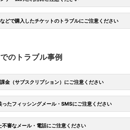
アクセスを試みる可能性があります。以下の事例と対策をご確認くださ
ム上でご家族のクレジットカードを利用しお子さまが知らないうちにゲ
トラブルが増えています。クレジットカードは名義人に管理責任があり
などで購入したチケットのトラブルにご注意ください
未然に防ぐために、以下事例と対策をご確認ください。
実際にあったトラブル事例
リーマーケットなどでスポーツイベントやコンサートのチケットを購入
実際にあったトラブル事例
イトを名乗るメールで「アカウントロック解除のためID・パスワー
トラブルが増えています。トラブルを未然に防ぐため以下、事例と対策
ド情報を入力してください」と連絡があったため入力。認証画面で届い
。
に「パスワードを入れて欲しい」と言われ内容を理解しないまま入力し
イムパスワードも入力したがエラーが出たため放置していた。数日後、
請求が届いた。
正請求が発覚した。
実際にあったトラブル事例
内でのトラブル事例
のクレジットカードを使って、お子さまにオンラインゲームでの利用を
利用してないのにワンタイムパスワードが届いたが、自身では利用して
た。カード情報が登録されたままになっていたため、お子さまが勝手に
め、放置していた。数日後、複数の不正請求が発覚した。
ケット公式サイト」と検索し、上位に表示されたサイトでチケットを購
し高額の請求通知が届いた。
転売サイトだった。
トに転売チケットは無効と記載されており、入場を拒否された。
課金（サブスクリプション）にご注意ください
被害にあわないための対策
スなどのサブスクリプション（以降サブスク）で『身に覚えのない請求
被害にあわないための対策
』といったお問い合わせが増えています。サブスクとは、定額料金を支
装ったフィッシングメール・SMSにご注意ください
ビスを利用できる仕組みです。
被害にあわないための対策
に防ぐため以下、事例と対策をご確認ください。
や大手通販サイトなど信用できるWEBサイト以外で商品を購入しな
MUFG、実在企業を装ったフィッシングメールやSMSによる詐欺が増加
ワードを適切に管理し、推測されにくいものに設定したうえで、お子さ
カードの不正利用が多発しています。フィッシング詐欺は偽サイトに誘
実際にあったトラブル事例
ワード入力を促されても絶対に入力しない。
社や企業からメールでカード情報や認証コードを求められても、そのよ
った不審なメール・電話にご注意ください
や個人情報を盗み取る行為です。
ネット検索した際、転売サイトが広告として上位に表示されることがあ