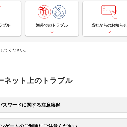
ラブル
海外でのトラブル
当社からのお知ら
絡してください。
ーネット上のトラブル
パスワードに関する注意喚起
ワードは安全性の高い認証方式ですが、偽サイトやフィッシングでID・
ド情報を入力すると不正利用の危険があります。 悪意のある第三者はワ
ンゲームのご利用にご注意ください
ド送付先の変更やメール乗っ取りでリアルタイムにワンタイムパスワー