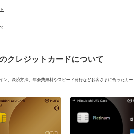
ては、以下のリンク先をご参照ください。
ましては、以下のリンク先をご参照ください。
しない。
と
遭った際は）
＜オンラインカジノを利用した賭博は
はお客様のご負担となりますので、十分にご注意ください。
＜外務省 海外安全ホームページ＞
て
犯罪です！＞
スのクレジットカードについて
ザイン、決済方法、年会費無料やスピード発行などお客さまに合ったカー