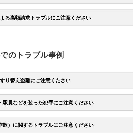
ンゲームなどにクレジットカード情報を登録しない。
ルは詐欺の可能性が高いため、絶対に入力しない。
に防ぐため以下、事例と対策をご確認ください。
公式サイトと間違えない。
覧時に自動的にサブスク登録されてしまい、自身が知らぬ間に契約が成
Jニコスおよびそのグループ会社を装った第三者による不審なメールや電
社が提供する会員専用WEBサービスへ定期的にログインし、登録情報
を購入する際は、公式サイトでチケットの利用条件をよく確認する。
る。
す。これらは「カード番号」「有効期限」「セキュリティコード」など
実際にあったトラブル事例
ないか確認する。
本クレジット協会においても、同様のトラブル事例や対策方法などが紹
よる高額請求トラブルにご注意ください
得し悪用することを目的としています。弊社がメールや電話でカード情
解約ができておらず、無料期間終了後も継続的に課金が発生している。
。
切ございませんので、十分ご注意ください。
民生活センターにおいても、具体的なトラブル事例や対策方法などが紹
録しようとしたサイトと誤認し、別サイトの有料会員になっていた。
ては、以下のリンク先をご参照ください。
いないにも関わらず当社よりメールが届いたら、放置せず当社へ連絡く
社を装ったメールで『本人確認』を促され、偽サイトにカード番号や有
きをきっかけとした、飲食店でのぼったくりによる高額請求トラブルが
に防ぐため以下、事例と対策をご確認ください。
。
入力した。数日後、複数の不正請求が発覚した。
国内だけでなく海外でも同様の事象が発生しており、渡航の際にも注意
ては、以下のリンク先をご参照ください。
実際にあったトラブル事例
ブルを未然に防ぐため以下、事例と対策をご確認ください。
においても、具体的なトラブル事例や対策方法などを紹介しております
ては、以下のリンク先よりご参照ください。
＜オンラインゲームのトラブルにご注意を＞
実際にあったトラブル事例
被害にあわないための対策
外でのトラブル事例
一般社団法人日本クレジット協会
ニコスを名乗る相手より「登録情報の更新のお願い」というメールを受
＜チケットの転売に関するトラブルに
(PDF 621KB)
被害にあわないための対策
ご注意！＞
のリンクをクリックし、誘導されたページで「クレジットカード番号」
を言われて入店したが会計時に案内と異なる高額な請求をされた。
＜こんなメールにご用心！＞
」「WEBサービスID・パスワード」などを入力したところ、後日、複
利用規約や料金案内を必ず確認し、安易に「同意」や「登録」ボタンを
見知らぬ人にバーやクラブに誘われ、アルコール度数の高いお酒を飲ま
覚えのない請求が発生した。
。
状態となった。気づいたら高額請求が発生していた。
すり替え盗難にご注意ください
覧時には、メールアドレスのドメインや差出人を確認する。
な着信があり、三菱UFJニコスを名乗る人物から「カードが不正利用さ
の終了日をメモし、期限前に解約手続きを行う。自動更新設定の有無も
MSに記載されたURLはクリックせず、必ず公式サイトからアクセスす
と告げられた。指示に従いカード情報やWEBサービスID・パスワード
構内において、下記のような手口によりクレジットカードをすり替えら
。
結果、海外から高額な不正請求が発生した。
ルが増加しております。
や広告リンクからではなく、自身が登録しようとしたサービスの公式サ
トカード情報や個人情報の入力を求められても、その場で安易に入力し
・駅員などを装った犯罪にご注意ください
いてクレジットカードをすり替えられた事例の一部をご紹介するもので
確認する。
被害にあわないための対策
警備員・駅員などを装った人物から声を掛けられて、犯罪に巻き込まれ
ります。以下は海外で実際に起きた事例です。
実際にあったトラブル事例
においてもフィッシングメール・SMSに関する具体的なトラブル事例や
被害にあわないための対策
詐欺）に関するトラブルにご注意ください
介しておりますので、ご参照ください。
おけるトラブル事例を把握しておく。
実際にあったトラブル事例