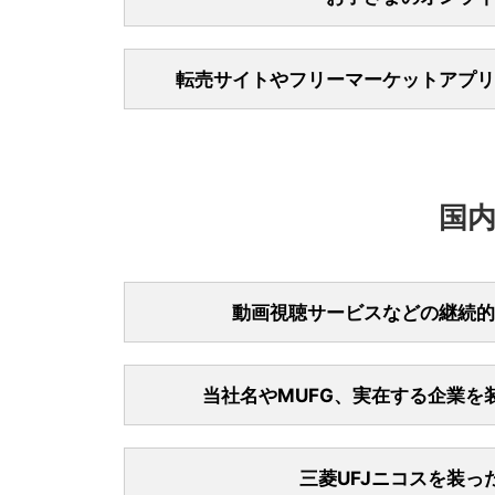
を取得し、不正
オンラインゲー
い。
ムで課金しまう
転売サイトやフリーマーケットアプリ
す。トラブルを
転売サイトやフ
有名通販サ
たことにより、
ド・カー
ご確認ください
お子さま
たワンタ
た結果、
複数の不
国
親が自分
カードを
数回許し
いないた
「●●チ
継続利用
入したが
公式サイ
動画視聴サービスなどの継続的
動画視聴サービ
『解約したはず
当社名やMUFG、実在する企業を
い一定期間サー
トラブルを未然
公式サイト
近年、当社名や
IDやパス
い。
し、クレジット
まにパス
カード会
三菱UFJニコスを装
し、カード情報
インター