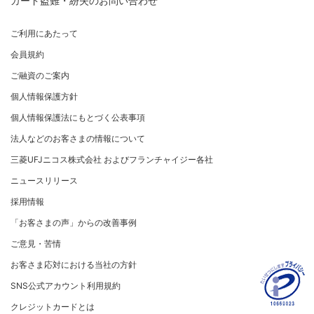
カード盗難・紛失のお問い合わせ
お客さまサポート
企業姿勢・ポリシー
経営ビジョン・行動規範
「三菱UFJニコスギフトカード」お取り扱いに関するご
サイトマップ
企業姿勢・ポリシー
ごあいさつ
注意点（加盟店さま向け）
ご利用にあたって
サステナビリティへの取り組み
コンプライアンス
会社概要
カード処理時のご注意事項
会員規約
サステナビリティへの取り組み
コーポレートガバナンスについて
事業内容
加盟店さま向けお問い合わせ
ニュースリリース
ご融資のご案内
SDGsの達成に向けて
情報セキュリティの取り組み
財務情報
個人情報保護方針
復興支援活動
リスク管理
電子公告
採用情報
お客さまに寄り添う
個人情報保護法にもとづく公表事項
マネー・ローンダリングおよびテロ資金供与等の対策に
関する取り組み
従業員とともに
法人などのお客さまの情報について
お問い合わせ
個人情報保護方針
MUFGグループ/サステナビリティサイト
三菱UFJニコス株式会社 およびフランチャイジー各社
クレジットポリシー
重要なお知らせ
ニュースリリース
金融商品販売などの勧誘方針
採用情報
会社情報 サイトマップ
お客さま応対における当社の方針
「お客さまの声」からの改善事例
ご意見・苦情
お客さま応対における当社の方針
SNS公式アカウント利用規約
クレジットカードとは