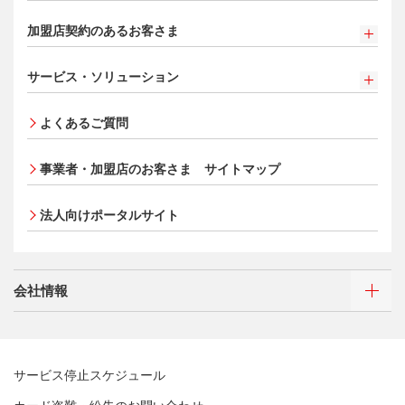
各種照会・お手続き
追加できるカード・機能
新規契約をご希望のお客さま
三菱UFJニコス ローンカード 各種規約
三菱ＵＦＪカード会員の方
お客さまサポート
加盟店契約のあるお客さま
UnionPay（銀聯）カード
お取り扱いいただけるカード情報とお支払い情報
NICOSカード会員の方
法人のお客さま サイトマップ
割賦販売法における加盟店さまの遵守事項について
ETCカード
クレジットカードの基本
新規加盟に関するお問い合わせ
®
アメリカン・エキスプレス
・カード 会員限定サービス
サービス・ソリューション
加盟店規約/その他ご注意事項
家族カード
プラチナ会員さま専用の特別なサービス Platinum
お問い合わせ
サービス・ソリューション
サイトマップ
個人情報のお取り扱いに関するお願い
Special Service
エクスプレス予約サービス（プラスEX会員）
よくあるご質問
クレジット決済端末機
[EC加盟店さまへ] 情報漏えい対策のお願い
大規模企業のお客さまだけにご利用いただけるサービス
Apple Pay
法人向けポータルサイト
各種決済方法
会員サイト
[EC加盟店さまへ] 不正ログイン対策のお願い
タッチ決済
事業者・加盟店のお客さま
サイトマップ
ECサイト向け決済代行サービス（株式会社ペイジェン
[EC加盟店さまへ] EMV3Dセキュアの導入について
ポイントプログラム
ト）
会員サイト
[対面加盟店さまへ] 不正利用対策のお願い
法人向けポータルサイト
特典・サービス
セキュリティサービス
ご契約店舗追加のご案内
選べるお支払方法
ポイントプログラム
お取扱種別のご案内
カードローン・キャッシング
会員サイト
特典・サービス
会社情報
売上に関するお手続き
お客さまサポート
選べるお支払方法
ポイントプログラム
売上票・備品のご請求
サイトマップ
キャッシング
特典・サービス
ブランドマークのご利用
お客さまサポート
選べるお支払方法
三菱UFJニコスについて
加盟店振込明細WEBサービスのご案内
サービス停止スケジュール
サイトマップ
キャッシング
三菱UFJニコスについて
各種お問い合わせ