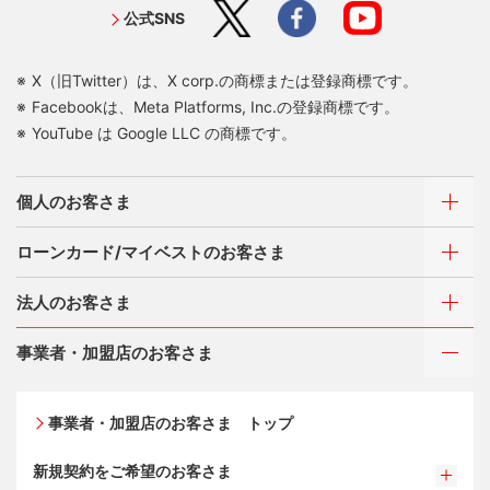
公式SNS
X（旧Twitter）は、X corp.の商標または登録商標です。
Facebookは、Meta Platforms, Inc.の登録商標です。
YouTube は Google LLC の商標です。
個人のお客さま
ローンカード/マイベストのお客さま
カードをつくる
法人のお客さま
カードをつくるトップ
ご利用・お支払い方法
三菱UFJニコスが選ばれる理由
三菱ＵＦＪカード
事業者・加盟店のお客さま
ご利用・お支払い方法
三菱ＵＦＪカード ゴールド
カードをつくる
各種照会・お手続き
お役立ち情報 mycard
ATMネットワーク
三菱ＵＦＪカード・プラチナ・アメリカン・エキスプレ
事業者・加盟店のお客さま トップ
借入時残高スライドリボルビング方式
®
ス
・カード
特典・サービス
Q&A・お問い合わせ
入会キャンペーン・特典
定額リボルビング(毎月元利定額返済)方式
オンライン入会申し込みの流れ
新規契約をご希望のお客さま
特典・サービス