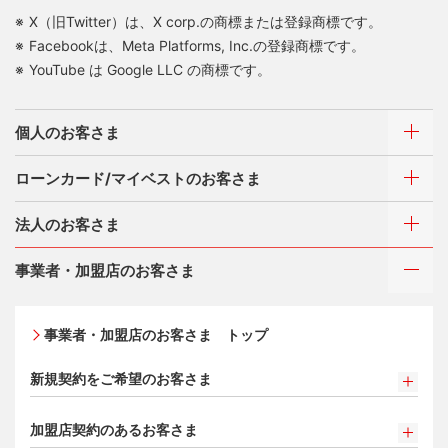
X（旧Twitter）は、X corp.の商標または登録商標です。
Facebookは、Meta Platforms, Inc.の登録商標です。
YouTube は Google LLC の商標です。
個人のお客さま
ローンカード/マイベストのお客さま
カードをつくる
法人のお客さま
カードをつくるトップ
ご利用・お支払い方法
三菱UFJニコスが選ばれる理由
三菱ＵＦＪカード
事業者・加盟店のお客さま
ご利用・お支払い方法
三菱ＵＦＪカード ゴールド
カードをつくる
各種照会・お手続き
お役立ち情報 mycard
ATMネットワーク
三菱ＵＦＪカード・プラチナ・アメリカン・エキスプレ
事業者・加盟店のお客さま トップ
借入時残高スライドリボルビング方式
®
ス
・カード
特典・サービス
Q&A・お問い合わせ
入会キャンペーン・特典
定額リボルビング(毎月元利定額返済)方式
オンライン入会申し込みの流れ
新規契約をご希望のお客さま
特典・サービス
各種照会・お手続き
追加できるカード・機能
新規契約をご希望のお客さま
三菱UFJニコス ローンカード 各種規約
三菱ＵＦＪカード会員の方
お客さまサポート
加盟店契約のあるお客さま
UnionPay（銀聯）カード
お取り扱いいただけるカード情報とお支払い情報
NICOSカード会員の方