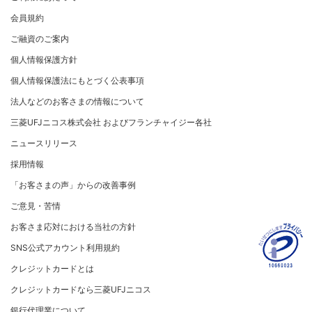
サステナビリティへの取り組み
コンプライアンス
会社概要
カード処理時のご注意事項
会員規約
サステナビリティへの取り組み
コーポレートガバナンスについて
事業内容
加盟店さま向けお問い合わせ
ニュースリリース
ご融資のご案内
SDGsの達成に向けて
情報セキュリティの取り組み
財務情報
個人情報保護方針
復興支援活動
リスク管理
電子公告
採用情報
お客さまに寄り添う
個人情報保護法にもとづく公表事項
マネー・ローンダリングおよびテロ資金供与等の対策に
関する取り組み
従業員とともに
法人などのお客さまの情報について
お問い合わせ
個人情報保護方針
MUFGグループ/サステナビリティサイト
三菱UFJニコス株式会社 およびフランチャイジー各社
クレジットポリシー
重要なお知らせ
ニュースリリース
金融商品販売などの勧誘方針
採用情報
会社情報 サイトマップ
お客さま応対における当社の方針
「お客さまの声」からの改善事例
ご意見・苦情
お客さま応対における当社の方針
SNS公式アカウント利用規約
クレジットカードとは
クレジットカードなら三菱UFJニコス
銀行代理業について