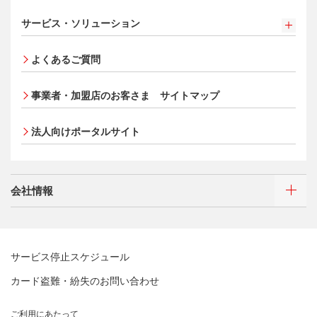
法人のお客さま サイトマップ
割賦販売法における加盟店さまの遵守事項について
ETCカード
クレジットカードの基本
新規加盟に関するお問い合わせ
®
アメリカン・エキスプレス
・カード 会員限定サービス
サービス・ソリューション
加盟店規約/その他ご注意事項
家族カード
プラチナ会員さま専用の特別なサービス Platinum
お問い合わせ
サービス・ソリューション
サイトマップ
個人情報のお取り扱いに関するお願い
Special Service
エクスプレス予約サービス（プラスEX会員）
よくあるご質問
クレジット決済端末機
[EC加盟店さまへ] 情報漏えい対策のお願い
大規模企業のお客さまだけにご利用いただけるサービス
Apple Pay
法人向けポータルサイト
各種決済方法
会員サイト
[EC加盟店さまへ] 不正ログイン対策のお願い
タッチ決済
事業者・加盟店のお客さま
サイトマップ
ECサイト向け決済代行サービス（株式会社ペイジェン
[EC加盟店さまへ] EMV3Dセキュアの導入について
ポイントプログラム
ト）
会員サイト
[対面加盟店さまへ] 不正利用対策のお願い
法人向けポータルサイト
特典・サービス
セキュリティサービス
ご契約店舗追加のご案内
選べるお支払方法
ポイントプログラム
お取扱種別のご案内
カードローン・キャッシング
会員サイト
特典・サービス
会社情報
売上に関するお手続き
お客さまサポート
選べるお支払方法
ポイントプログラム
売上票・備品のご請求
サイトマップ
キャッシング
特典・サービス
ブランドマークのご利用
お客さまサポート
選べるお支払方法
三菱UFJニコスについて
加盟店振込明細WEBサービスのご案内
サービス停止スケジュール
サイトマップ
キャッシング
三菱UFJニコスについて
各種お問い合わせ
カード盗難・紛失のお問い合わせ
お客さまサポート
企業姿勢・ポリシー
経営ビジョン・行動規範
「三菱UFJニコスギフトカード」お取り扱いに関するご
サイトマップ
企業姿勢・ポリシー
ごあいさつ
注意点（加盟店さま向け）
ご利用にあたって