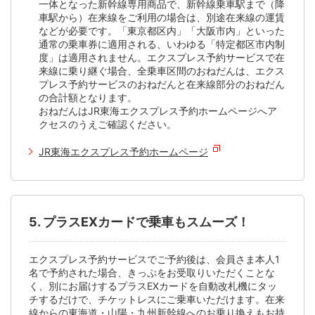
一体となった新幹線専用商品で、新幹線乗車駅まで（降
車駅から）在来線をご利用の場合は、別途在来線の運賃
などが必要です。「東京都区内」「大阪市内」といった
通常の乗車券に適用される、いわゆる「特定都区市内制
度」は適用されません。エクスプレス予約サービスで在
来線に乗り継ぐ場合、全乗車区間のおねだんは、エクス
プレス予約サービスのおねだんと在来線部分のおねだん
の合計額となります。
おねだんはJR東海エクスプレス予約ホームページへア
クセスのうえご確認ください。
JR東海エクスプレス予約ホームページ
5. プラスEXカードで乗車もスムーズ！
エクスプレス予約サービスでご予約後は、会員さま本人1
名で予約された場合、きっぷをお受取りいただくことな
く、別にお届けするプラスEXカードを自動改札機にタッ
チするだけで、チケットレスにご乗車いただけます。在来
線からの東海道・山陽・九州新幹線へのお乗り換えもお持