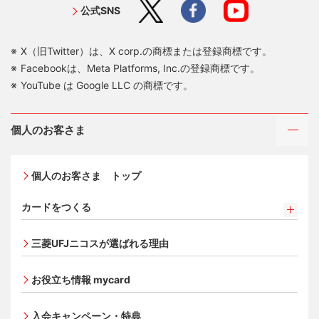
公式SNS
X（旧Twitter）は、X corp.の商標または登録商標です。
Facebookは、Meta Platforms, Inc.の登録商標です。
YouTube は Google LLC の商標です。
個人のお客さま
個人のお客さま トップ
カードをつくる
カードをつくるトップ
三菱UFJニコスが選ばれる理由
三菱ＵＦＪカード
三菱ＵＦＪカード ゴールド
お役立ち情報 mycard
三菱ＵＦＪカード・プラチナ・アメリカン・エキスプレ
®
ス
・カード
入会キャンペーン・特典