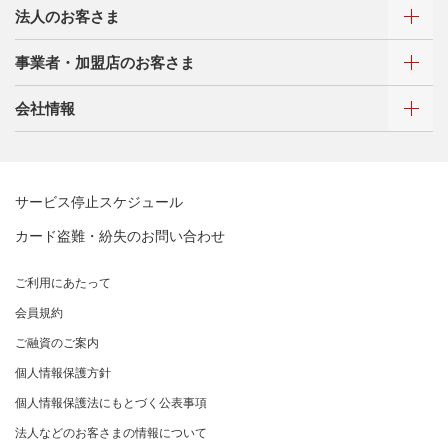
キャッシング
法人のお客さま
お客さまサポート
ご利用・お支払い方法
サイトマップ
事業者・加盟店のお客さま
ご利用・お支払い方法
カードをつくる
各種照会・お手続き
ATMネットワーク
会社情報
借入時残高スライドリボルビング方式
新規契約をご希望のお客さま
特典・サービス
Q&A・お問い合わせ
定額リボルビング(毎月元利定額返済)方式
新規契約をご希望のお客さま
特典・サービス
三菱UFJニコスについて
加盟店契約のあるお客さま
各種照会・お手続き
お取り扱いいただけるカード情報とお支払い情報
三菱UFJニコス ローンカード 各種規約
三菱ＵＦＪカード会員の方
サービス停止スケジュール
三菱UFJニコスについて
割賦販売法における加盟店さまの遵守事項について
新規加盟に関するお問い合わせ
NICOSカード会員の方
カード盗難・紛失のお問い合わせ
企業姿勢・ポリシー
サービス・ソリューション
経営ビジョン・行動規範
法人のお客さま サイトマップ
加盟店規約/その他ご注意事項
®
アメリカン・エキスプレス
・カード 会員限定サービス
企業姿勢・ポリシー
サービス・ソリューション
ごあいさつ
個人情報のお取り扱いに関するお願い
ご利用にあたって
サステナビリティへの取り組み
プラチナ会員さま専用の特別なサービス Platinum
よくあるご質問
コンプライアンス
お問い合わせ
クレジット決済端末機
会社概要
[EC加盟店さまへ] 情報漏えい対策のお願い
Special Service
会員規約
サステナビリティへの取り組み
コーポレートガバナンスについて
各種決済方法
事業内容
[EC加盟店さまへ] 不正ログイン対策のお願い
大規模企業のお客さまだけにご利用いただけるサービス
ニュースリリース
事業者・加盟店のお客さま
サイトマップ
ご融資のご案内
SDGsの達成に向けて
法人向けポータルサイト
情報セキュリティの取り組み
ECサイト向け決済代行サービス（株式会社ペイジェン
財務情報
[EC加盟店さまへ] EMV3Dセキュアの導入について
個人情報保護方針
復興支援活動
ト）
リスク管理
電子公告
採用情報
[対面加盟店さまへ] 不正利用対策のお願い
法人向けポータルサイト
お客さまに寄り添う
個人情報保護法にもとづく公表事項
セキュリティサービス
マネー・ローンダリングおよびテロ資金供与等の対策に
ご契約店舗追加のご案内
関する取り組み
従業員とともに
法人などのお客さまの情報について
お問い合わせ