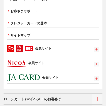
オンライン入会申し込みの流れ
追加できるカード・機能
お客さまサポート
UnionPay（銀聯）カード
ETCカード
クレジットカードの基本
家族カード
サイトマップ
エクスプレス予約サービス（プラスEX会員）
Apple Pay
会員サイト
タッチ決済
ポイントプログラム
会員サイト
特典・サービス
選べるお支払方法
ポイントプログラム
カードローン・キャッシング
会員サイト
特典・サービス
お客さまサポート
選べるお支払方法
ポイントプログラム
サイトマップ
キャッシング
特典・サービス
お客さまサポート
ローンカード/マイベストのお客さま
選べるお支払方法
サイトマップ