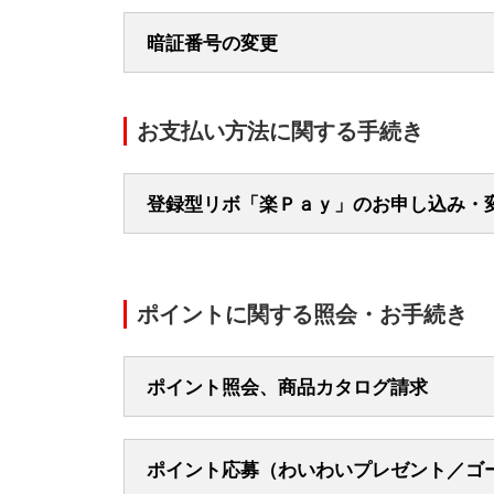
0570-025
暗証番号の変更
03-5940-1
0120-254-
NIC
または
お支払い方法に関する手続き
お手元にNICOSカードをご用意ください。
0120-254-
NICO
お手元にNICOSカードをご用意ください。
プッシュ回線またはトーン信号の使える電話
電話機はプッシュ回線でご利用いただけます
一部の電話機および一部の電話回線でご利用
登録型リボ「楽Ｐａｙ」のお申し込み・
ダイヤル回線をご利用の場合はプッシュトー
お電話番号は、お間違いのないようにお願い
お手元にNICOSカードをご用意ください。
0120-303-
内容によりオペレータが応答するメニューが
プッシュ回線またはトーン信号の使える電話
なお、本人会員さま以外からのお問い合わせ
ご利用手順
一部の電話機および一部の電話回線でご利用
内容によって所定用紙でのお届けが必要とな
お電話番号は、お間違いのないようにお願い
お手元にNICOSカードをご用意ください。
お電話番号は、お間違いのないようにお願い
N
ポイントに関する照会・お手続き
STEP1
カード番号1
プッシュ回線またはトーン信号の使える電話
ご利用手順
一部の電話機および一部の電話回線でご利用
ご利用手順
お電話番号は、お間違いのないようにお願い
0120-254
ポイント照会、商品カタログ請求
STEP2
暗証番号4桁
STEP1
カード番号1
ICカードは新しいカードをお届けいたします
STEP1
メニューコー
は新しい暗証番号をご利用ください。
お手元にNICOSカードをご用意ください。
ポイント応募（わいわいプレゼント／ゴ
ご利用手順
STEP2
暗証番号4桁
N
プッシュ回線またはトーン信号の使える電話