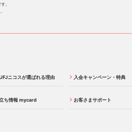
をプッシュ
標です。
の申込書
す。
ます。
2#
み）はオペレータが承ります。
たします。
更とあわせて口座変更も可能です。
UFJニコスが選ばれる理由
入会キャンペーン・特典
立ち情報 mycard
お客さまサポート