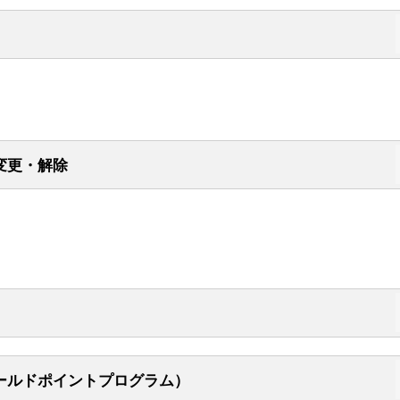
405
24時間
オペレータの受付時間／
100
353
OSお支払金額照会ダイヤル
受付時間24時間自動音声応答(年中無休)
9:00～17:00
（無休・年末年始は休み）
054
Sカード暗証番号変更ダイヤル
受付時間24時間自動音声応答(年中無休)
機などでご利用いただけます。
。
いただけない場合がございます。
変更・解除
ンに切り替えてご利用ください。
いたします。
658
ありますので、音声ガイダンスにしたがって操作してください。
受付時間24時間自動音声応答(年中無休)
機などでご利用いただけます。
は、内容によりお答えできない場合がございます。
いただけない場合がございます。
る場合がございます。
いたします。
いたします。
ICOS楽Payダイヤル
6桁をプッシュ
機などでご利用いただけます。
いただけない場合がございます。
いたします。
775
受付時間8：00～20：50自動音声応答(年中無
をプッシュ
6桁をプッシュ
。新しいカードが届くまでショッピングは現在の暗証番号を、キャッシ
休)
ドをプッシュ
ールドポイントプログラム）
をプッシュ
ICOSコールセンター
機などでご利用いただけます。