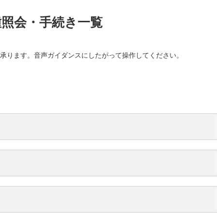
種照会・手続き一覧
承ります。音声ガイダンスにしたがって操作してください。
ICOSコールセンター
受付時間
Sご利用可能額照会ダイヤル
自動音声応答サービス／