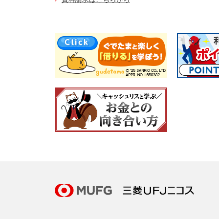
一部の電話機、および一部の電話回線でご利
お電話番号は、お間違いのないようにお願い
プッシュ回線、またはトーン信号の使える電
NIC
STEP3
暗証番号4桁
お電話番号は、お間違いのないようにお願い
ご指定金額変更
ご利用手順
お手元にNICOSカードをご用意ください。
ポイント照会
電話機はプッシュ回線でご利用いただけます
ご利用手順
い。
STEP1
カード番号1
0570-025
メニューコード一覧
お電話番号は、お間違いのないようにお願い
商品カタログ請求
楽Ｐａｙ解除
STEP1
メニューコー
ご利用手順
ポイント照会(※)
STEP2
音声ガイダン
住所変更（注2）
お手元にNICOSカードをご用意ください。
STEP1
STEP2
メニューコー
カード番号1
お電話番号は、お間違いのないようにお願い
商品カタログ請求
口座変更（注3）
ご利用手順
STEP2
STEP3
カード番号1
暗証番号4桁
ポイント照会の受付時間は、8：00～20：5
STEP1
メニューコー
氏名変更（注4）
STEP3
メニューコード一覧
暗証番号4桁
暗証番号変更
STEP2
カード番号1
ETC PLUSお申し込み（本人会員さま
家族カード追加（注3）