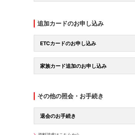
STEP2
カード番号1
一部の電話機および一部の電話回線でご利用
STEP1
プッシュ回線の電話を利用してください。
カード番号1
お電話番号は、お間違いのないようにお願い
家族カードでの応募はできません。
0570-025
毎月13日はご利用いただけません。
STEP3
追加カードのお申し込み
暗証番号4桁
１回の電話で１枚のカード番号のみ応募でき
電話での応募の場合、商品の届出先は請求書
STEP2
現在登録して
ご利用手順
03-5940-1
届出先変更の場合は、三菱UFJニコスWEB
または
ETCカードのお申し込み
一度の電話で３種類の商品まで応募できます
メニューコード一覧（一部抜粋）
STEP1
カード番号1
「応募受付完了」のアナウンスが流れる前に
STEP3
新しい暗証番
お手元にNICOSカードをご用意ください。
メニュー名
電話機はプッシュ回線でご利用いただけます
家族カード追加のお申し込み
STEP2
い。
暗証番号4桁
NICOSカード
わいわいプレゼント／
お電話番号は、お間違いのないようにお願い
ご利用可能額の確認
ご利用手順
STEP3
メニューコー
0120-254-
N
0570-022
その他の照会・お手続き
お支払金額の確認
STEP1
メニューコー
06-7636-2
メニューコード一覧
お手元にNICOSカードをご用意ください。
0570-025
または
退会のお手続き
お振込みによる残金一括精算
一部ご利用いただけないカードがございます
STEP2
カード番号1
楽Ｐａｙお申し込み
メニュー内容は予告なく変更、休止となる場
03-5940-1
お手元にNICOSカードをご用意ください。
資料請求はこちらから
暗証番号の照会（注1）
または