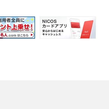
用いただけない場合がございます。
いたします。
話機などでご利用いただけます。
OSカード退会専用ダイヤル
をプッシュ
いたします。
2#
41#
。ダイヤル回線をご利用の場合はプッシュトーンに切り替えてご利用く
受付時間9:00～17:00
6桁をプッシュ
410
自動音声応答
いたします。
42#
3#
ドをプッシュ
（無休・年末年始は休み）
41#
スに従って操作
21#
ド「
25#
」をプッシュ
6桁をプッシュ
いたします。
42#
22#
6桁をプッシュ
をプッシュ
0となります。
ド「
1#
」をプッシュ
23#
をプッシュ
24#
6桁をプッシュ
のみ）
1#
25#