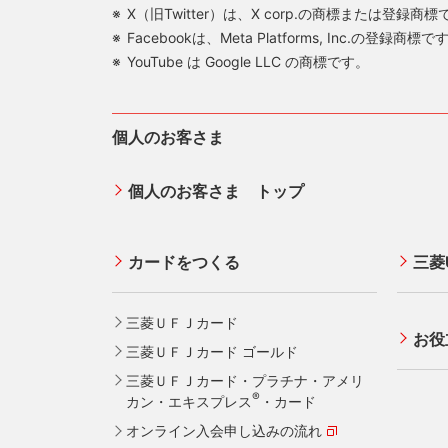
STEP3
暗証番号4桁
X（旧Twitter）は、X corp.の商標または登録商
ETC PLUS各種資料、ご家族会員さま
Facebookは、Meta Platforms, Inc.の登録商標で
（注1）
後日書面にて暗証番号をご案内いたし
請求
YouTube は Google LLC の商標です。
（注2）
9:00～17:00（無休・年末年始は休
上記時間以外は、届出用紙をお送りい
（注3）
届出用紙をお送りいたします。
個人のお客さま
（注4）
届出用紙をお送りいたします。氏名変
個人のお客さま トップ
カードをつくる
三菱
三菱ＵＦＪカード
お役
三菱ＵＦＪカード ゴールド
三菱ＵＦＪカード・プラチナ・アメリ
®
カン・エキスプレス
・カード
オンライン入会申し込みの流れ