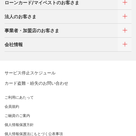
お客さまサポート
ローンカード/マイベストのお客さま
選べるお支払方法
サイトマップ
キャッシング
法人のお客さま
お客さまサポート
ご利用・お支払い方法
サイトマップ
事業者・加盟店のお客さま
ご利用・お支払い方法
カードをつくる
各種照会・お手続き
ATMネットワーク
会社情報
借入時残高スライドリボルビング方式
新規契約をご希望のお客さま
特典・サービス
Q&A・お問い合わせ
定額リボルビング(毎月元利定額返済)方式
新規契約をご希望のお客さま
特典・サービス
三菱UFJニコスについて
加盟店契約のあるお客さま
各種照会・お手続き
お取り扱いいただけるカード情報とお支払い情報
三菱UFJニコス ローンカード 各種規約
三菱ＵＦＪカード会員の方
サービス停止スケジュール
三菱UFJニコスについて
割賦販売法における加盟店さまの遵守事項について
新規加盟に関するお問い合わせ
NICOSカード会員の方
カード盗難・紛失のお問い合わせ
企業姿勢・ポリシー
サービス・ソリューション
経営ビジョン・行動規範
法人のお客さま サイトマップ
加盟店規約/その他ご注意事項
®
アメリカン・エキスプレス
・カード 会員限定サービス
企業姿勢・ポリシー
サービス・ソリューション
ごあいさつ
個人情報のお取り扱いに関するお願い
ご利用にあたって
サステナビリティへの取り組み
プラチナ会員さま専用の特別なサービス Platinum
よくあるご質問
コンプライアンス
お問い合わせ
クレジット決済端末機
会社概要
[EC加盟店さまへ] 情報漏えい対策のお願い
Special Service
会員規約
サステナビリティへの取り組み
コーポレートガバナンスについて
各種決済方法
事業内容
[EC加盟店さまへ] 不正ログイン対策のお願い
大規模企業のお客さまだけにご利用いただけるサービス
ニュースリリース
事業者・加盟店のお客さま
サイトマップ
ご融資のご案内
SDGsの達成に向けて
法人向けポータルサイト
情報セキュリティの取り組み
ECサイト向け決済代行サービス（株式会社ペイジェン
財務情報
[EC加盟店さまへ] EMV3Dセキュアの導入について
個人情報保護方針
復興支援活動
ト）
リスク管理
電子公告
採用情報
[対面加盟店さまへ] 不正利用対策のお願い
法人向けポータルサイト
お客さまに寄り添う
個人情報保護法にもとづく公表事項
セキュリティサービス
マネー・ローンダリングおよびテロ資金供与等の対策に