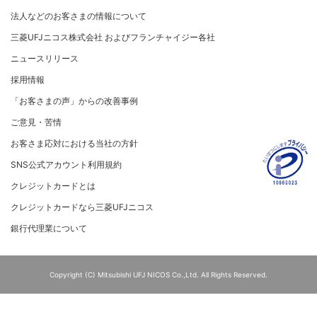
ご契約店舗追加のご案内
関する取り組み
従業員とともに
法人などのお客さまの情報について
お問い合わせ
お取扱種別のご案内
個人情報保護方針
MUFGグループ/サステナビリティサイト
三菱UFJニコス株式会社 およびフランチャイジー各社
売上に関するお手続き
クレジットポリシー
重要なお知らせ
ニュースリリース
売上票・備品のご請求
金融商品販売などの勧誘方針
採用情報
ブランドマークのご利用
会社情報 サイトマップ
お客さま応対における当社の方針
「お客さまの声」からの改善事例
加盟店振込明細WEBサービスのご案内
ご意見・苦情
各種お問い合わせ
お客さま応対における当社の方針
「三菱UFJニコスギフトカード」お取り扱いに関するご
注意点（加盟店さま向け）
SNS公式アカウント利用規約
カード処理時のご注意事項
クレジットカードとは
加盟店さま向けお問い合わせ
クレジットカードなら三菱UFJニコス
銀行代理業について
Copyright (C) Mitsubishi UFJ NICOS Co.,Ltd. All Rights Reserved.