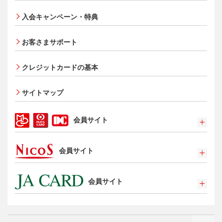
®
ス
・カード
入会キャンペーン・特典
オンライン入会申し込みの流れ
追加できるカード・機能
お客さまサポート
UnionPay（銀聯）カード
ETCカード
クレジットカードの基本
家族カード
サイトマップ
エクスプレス予約サービス（プラスEX会員）
Apple Pay
会員サイト
タッチ決済
ポイントプログラム
会員サイト
特典・サービス
選べるお支払方法
ポイントプログラム
カードローン・キャッシング
会員サイト
特典・サービス
お客さまサポート
選べるお支払方法
ポイントプログラム
サイトマップ
キャッシング
特典・サービス